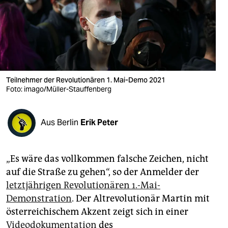
berlin
nord
wahrheit
verlag
Teilnehmer der Revolutionären 1. Mai-Demo 2021
Foto: imago/Müller-Stauffenberg
verlag
veranstaltungen
Aus Berlin
Erik Peter
shop
fragen & hilfe
„Es wäre das vollkommen falsche Zeichen, nicht
unterstützen
auf die Straße zu gehen“, so der Anmelder der
letztjährigen Revolutionären 1.-Mai-
abo
Demonstration
. Der Altrevolutionär Martin mit
genossenschaft
österreichischem Akzent zeigt sich in einer
Videodokumentation
des