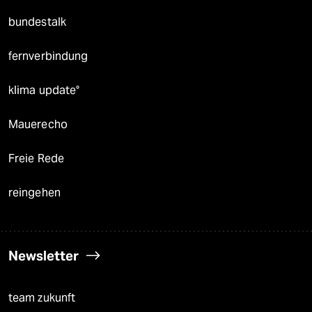
bundestalk
fernverbindung
klima update°
Mauerecho
Freie Rede
reingehen
Newsletter
team zukunft