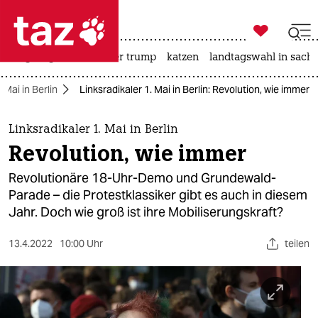

taz zahl ich
bergsteigen
usa unter trump
katzen
landtagswahl in sachs

taz zahl ich
. Mai in Berlin
Linksradikaler 1. Mai in Berlin: Revolution, wie immer
taz zahl ich
themen
Linksradikaler 1. Mai in Berlin
Revolution, wie immer
politik
Revolutionäre 18-Uhr-Demo und Grundewald-
öko
Parade – die Protestklassiker gibt es auch in diesem
Jahr. Doch wie groß ist ihre Mobiliserungskraft?
gesellschaft
13.4.2022
10:00 Uhr
teilen
kultur
sport