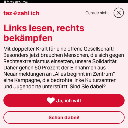
Aboservice
taz
zahl ich
Gerade nicht

ePaper Login
Links lesen, rechts
Downloads für Abonnierende
bekämpfen
Mit doppelter Kraft für eine offene Gesellschaft!
Besonders jetzt brauchen Menschen, die sich gegen
© 2026 taz Verlags und Vertriebs GmbH
Rechtsextremismus einsetzen, unsere Solidarität.
Alle Rechte vorbehalten. Bei rechtlichen Fragen oder für Genehmigungen
wenden Sie sich bitte an
lizenzen@taz.de
Daher gehen 50 Prozent der Einnahmen aus
Neuanmeldungen an „Alles beginnt im Zentrum“ –
eine Kampagne, die bedrohte linke Kulturzentren
Feedback
Redaktionsstatut
Kommune-Richtlinien
KI-
und Jugendorte unterstützt. Sind Sie dabei?
Leitlinie
Informant
Datenschutz
Impressum
AGB

Ja, ich will
Seitenwende
Einwilligungen widerrufen (Ads)
Schon dabei!