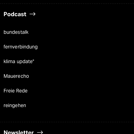
Podcast
bundestalk
fernverbindung
klima update°
Mauerecho
Freie Rede
reingehen
Newsletter