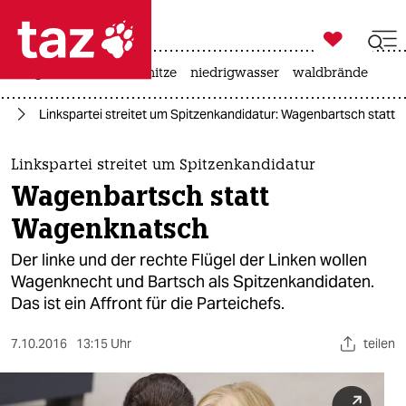

taz zahl ich
krieg in der ukraine
hitze
niedrigwasser
waldbrände

taz zahl ich
nd
Linkspartei streitet um Spitzenkandidatur: Wagenbartsch statt
taz zahl ich
themen
Linkspartei streitet um Spitzenkandidatur
Wagenbartsch statt
politik
Wagenknatsch
öko
Der linke und der rechte Flügel der Linken wollen
Wagenknecht und Bartsch als Spitzenkandidaten.
gesellschaft
Das ist ein Affront für die Parteichefs.
kultur
7.10.2016
13:15 Uhr
teilen
sport