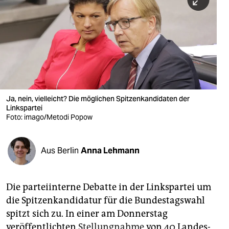
berlin
nord
wahrheit
verlag
verlag
Ja, nein, vielleicht? Die möglichen Spitzenkandidaten der
Linkspartei
veranstaltungen
Foto: imago/Metodi Popow
shop
fragen & hilfe
Aus Berlin
Anna Lehmann
unterstützen
Die parteiinterne Debatte in der Linkspartei um
abo
die Spitzenkandidatur für die Bundestagswahl
genossenschaft
spitzt sich zu. In einer am Donnerstag
veröffentlichten
Stellungnahme
von 40 Landes-