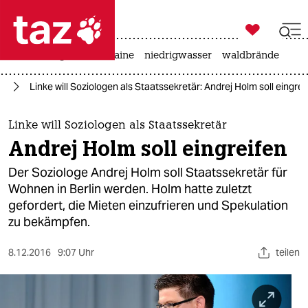

taz zahl ich
hitze
krieg in der ukraine
niedrigwasser
waldbrände

taz zahl ich
in
Linke will Soziologen als Staatssekretär: Andrej Holm soll eingrei
taz zahl ich
themen
Linke will Soziologen als Staatssekretär
Andrej Holm soll eingreifen
politik
Der Soziologe Andrej Holm soll Staatssekretär für
öko
Wohnen in Berlin werden. Holm hatte zuletzt
gefordert, die Mieten einzufrieren und Spekulation
gesellschaft
zu bekämpfen.
kultur
8.12.2016
9:07 Uhr
teilen
sport