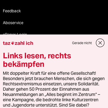
Feedback
Aboservice
ePaper Login
taz
zahl ich
Gerade nicht

Downloads für Abonnierende
Links lesen, rechts
bekämpfen
© 2026 taz Verlags und Vertriebs GmbH
Mit doppelter Kraft für eine offene Gesellschaft!
Alle Rechte vorbehalten. Bei rechtlichen Fragen oder für Genehmigungen
wenden Sie sich bitte an
lizenzen@taz.de
Besonders jetzt brauchen Menschen, die sich gegen
Rechtsextremismus einsetzen, unsere Solidarität.
Daher gehen 50 Prozent der Einnahmen aus
Feedback
Redaktionsstatut
Kommune-Richtlinien
KI-
Neuanmeldungen an „Alles beginnt im Zentrum“ –
eine Kampagne, die bedrohte linke Kulturzentren
Leitlinie
Informant
Datenschutz
Impressum
AGB
und Jugendorte unterstützt. Sind Sie dabei?