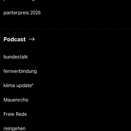
panterpreis 2026
Podcast
bundestalk
fernverbindung
klima update°
Mauerecho
Freie Rede
reingehen