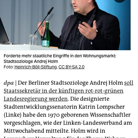
berlin
nord
wahrheit
verlag
verlag
Forderte mehr staatliche Eingriffe in den Wohnungsmarkt:
Stadtsoziologe Andrej Holm
veranstaltungen
Foto:
Heinrich-Böll-Stiftung
,
CC BY-SA 2.0
shop
dpa
| Der Berliner Stadtsoziologe Andrej Holm
soll
fragen & hilfe
Staatssekretär in der künftigen rot-rot-grünen
Landesregierung werden
. Die designierte
unterstützen
Stadtentwicklungssenatorin Katrin Lompscher
(Linke) habe den 1970 geborenen Wissenschaftler
abo
vorgeschlagen, wie der Linken-Landesverband am
genossenschaft
Mittwochabend mitteilte. Holm wird in