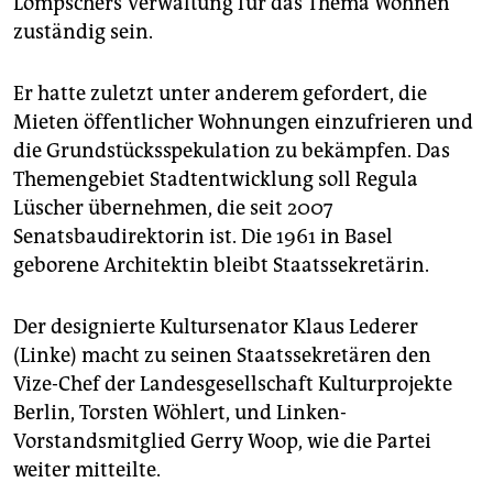
Lompschers Verwaltung für das Thema Wohnen
epaper login
zuständig sein.
Er hatte zuletzt unter anderem gefordert, die
Mieten öffentlicher Wohnungen einzufrieren und
die Grundstücksspekulation zu bekämpfen. Das
Themengebiet Stadtentwicklung soll Regula
Lüscher übernehmen, die seit 2007
Senatsbaudirektorin ist. Die 1961 in Basel
geborene Architektin bleibt Staatssekretärin.
Der designierte Kultursenator Klaus Lederer
(Linke) macht zu seinen Staatssekretären den
Vize-Chef der Landesgesellschaft Kulturprojekte
Berlin, Torsten Wöhlert, und Linken-
Vorstandsmitglied Gerry Woop, wie die Partei
weiter mitteilte.