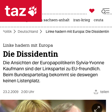

taz zahl ich
hitze
landtagswahl in sachsen-anhalt
iran-krieg
ceuta

taz zahl ich
Politik
Deutschland
Linke hadern mit Europa: Die Dissidentin
taz zahl ich
themen
Linke hadern mit Europa
Die Dissidentin
politik
Die Ansichten der Europapolitikerin Sylvia-Yvonne
öko
Kaufmann sind der Linkspartei zu EU-freundlich.
Beim Bundesparteitag bekommt sie deswegen
gesellschaft
keinen Listenplatz.
kultur
23.2.2009
2:00 Uhr
teilen
sport