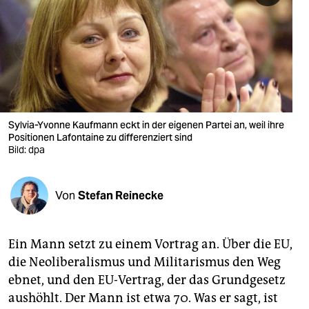
berlin
nord
wahrheit
verlag
verlag
Sylvia-Yvonne Kaufmann eckt in der eigenen Partei an, weil ihre
Positionen Lafontaine zu differenziert sind
veranstaltungen
Bild: dpa
shop
Von
Stefan Reinecke
fragen & hilfe
unterstützen
Ein Mann setzt zu einem Vortrag an. Über die EU,
abo
die Neoliberalismus und Militarismus den Weg
ebnet, und den EU-Vertrag, der das Grundgesetz
genossenschaft
aushöhlt. Der Mann ist etwa 70. Was er sagt, ist