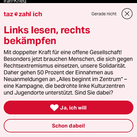
Iran-Krieg
taz
zahl ich
Gerade nicht

Ceuta
Links lesen, rechts
bekämpfen
Verlag
Mit doppelter Kraft für eine offene Gesellschaft!
Besonders jetzt brauchen Menschen, die sich gegen
Aktuelles
Rechtsextremismus einsetzen, unsere Solidarität.
Daher gehen 50 Prozent der Einnahmen aus
Hausblog
Neuanmeldungen an „Alles beginnt im Zentrum“ –
eine Kampagne, die bedrohte linke Kulturzentren
Die Seitenwende
und Jugendorte unterstützt. Sind Sie dabei?

Stellen
Ja, ich will
Presse
Schon dabei!