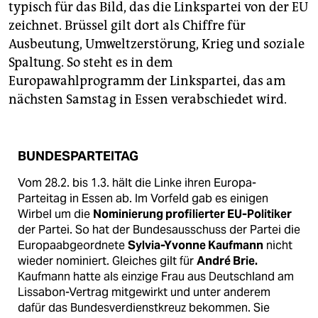
epaper login
typisch für das Bild, das die Linkspartei von der EU
zeichnet. Brüssel gilt dort als Chiffre für
Ausbeutung, Umweltzerstörung, Krieg und soziale
Spaltung. So steht es in dem
Europawahlprogramm der Linkspartei, das am
nächsten Samstag in Essen verabschiedet wird.
BUNDESPARTEITAG
Vom 28.2. bis 1.3. hält die Linke ihren Europa-
Parteitag in Essen ab. Im Vorfeld gab es einigen
Wirbel um die
Nominierung profilierter EU-Politiker
der Partei. So hat der Bundesausschuss der Partei die
Europaabgeordnete
Sylvia-Yvonne Kaufmann
nicht
wieder nominiert. Gleiches gilt für
André Brie.
Kaufmann hatte als einzige Frau aus Deutschland am
Lissabon-Vertrag mitgewirkt und unter anderem
dafür das Bundesverdienstkreuz bekommen. Sie