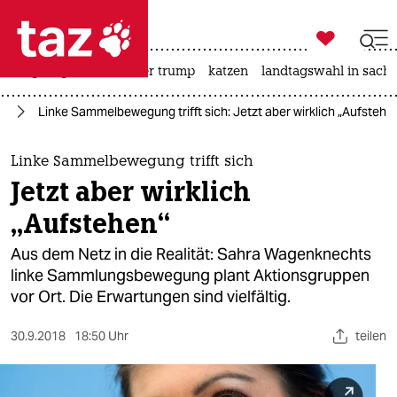

taz zahl ich
bergsteigen
usa unter trump
katzen
landtagswahl in sachs

taz zahl ich
nd
Linke Sammelbewegung trifft sich: Jetzt aber wirklich „Aufstehe
taz zahl ich
themen
Linke Sammelbewegung trifft sich
Jetzt aber wirklich
politik
„Aufstehen“
öko
Aus dem Netz in die Realität: Sahra Wagenknechts
linke Sammlungsbewegung plant Aktionsgruppen
gesellschaft
vor Ort. Die Erwartungen sind vielfältig.
kultur
30.9.2018
18:50 Uhr
teilen
sport