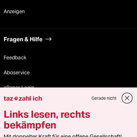
Anzeigen
Fragen & Hilfe
Feedback
Aboservice
ePaper Login
taz
zahl ich
Gerade nicht

Downloads für Abonnierende
Links lesen, rechts
bekämpfen
© 2026 taz Verlags und Vertriebs GmbH
Mit doppelter Kraft für eine offene Gesellschaft!
Alle Rechte vorbehalten. Bei rechtlichen Fragen oder für Genehmigungen