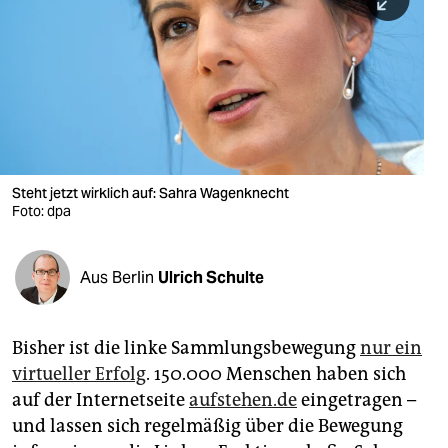
berlin
nord
wahrheit
verlag
verlag
Steht jetzt wirklich auf: Sahra Wagenknecht
Foto: dpa
veranstaltungen
shop
Aus Berlin
Ulrich Schulte
fragen & hilfe
unterstützen
Bisher ist die linke Sammlungsbewegung
nur ein
virtueller Erfolg
. 150.000 Menschen haben sich
abo
auf der Internetseite
aufstehen.de
eingetragen –
genossenschaft
und lassen sich regelmäßig über die Bewegung