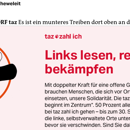
Theweleit
ORF
taz
Es ist ein munteres Treiben dort oben an 
tze, bis auf Bayern München durften sie alle scho
taz
zahl ich

 sonnen auf Platz 1: Leverkusen, Hertha BSC, Hof
em 1:2-Sieg bei Bayer Leverkusen ist der Hambur
Links lesen, r
 Und Bayer mag einfach nicht so richtig ankomme
bekämpfen
l in Düsseldorf.
tz zum dramatischen Sieg von Hoffenheim hatte
Mit doppelter Kraft für eine offene G
r einen abwartenden Beginn entschieden. Zunäc
brauchen Menschen, die sich vor O
kaum etwas, dann leitete Hamburgs Paulo Guerrer
einsetzen, unsere Solidarität. Die ta
beginnt im Zentrum“. 50 Prozent a
ährliche Torszene der Partie einleitete. Der Perua
bei taz zahl ich gehen – bis zum 30
s außen gegen den ungeschickten Henrique durch,
die linke, selbstverwaltete Orte unte
 Marcell Jansen, der sich den Ball auf den schwä
bevor sie verschwinden. Sind Sie da