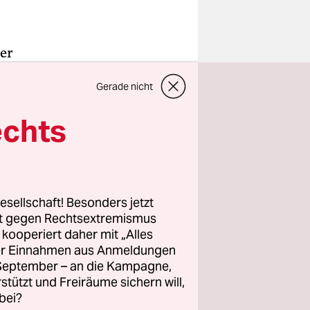
der
n sie sich
Gerade nicht
fenheim
ger SV an
echts
n in
 Bayer sich
esellschaft! Besonders jetzt
hst
rt gegen Rechtsextremismus
o die erste
z kooperiert daher mit „Alles
ller Einnahmen aus Anmeldungen
ner setzte
. September – an die Kampagne,
 legte
rstützt und Freiräume sichern will,
cheren
bei?