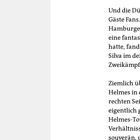
Und die Dü
Gäste Fans.
Hamburger 
eine fanta
hatte, fan
Silva im d
Zweikämpf
Ziemlich ü
Helmes in 
rechten Sei
eigentlich
Helmes-Tor
Verhältnis
souverän, 