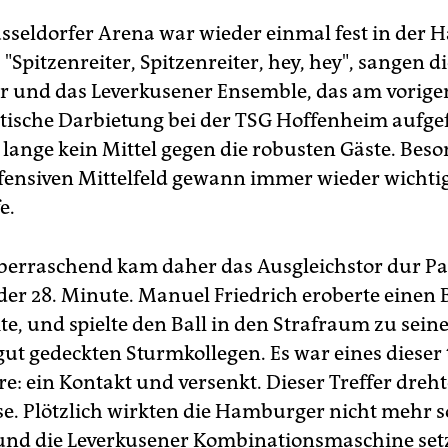
sseldorfer Arena war wieder einmal fest in der 
 "Spitzenreiter, Spitzenreiter, hey, hey", sangen d
und das Leverkusener Ensemble, das am vorigen
stische Darbietung bei der TSG Hoffenheim aufge
d lange kein Mittel gegen die robusten Gäste. Bes
efensiven Mittelfeld gewann immer wieder wichti
e.
berraschend kam daher das Ausgleichstor dur Pa
der 28. Minute. Manuel Friedrich eroberte einen B
te, und spielte den Ball in den Strafraum zu sei
 gut gedeckten Sturmkollegen. Es war eines dieser
e: ein Kontakt und versenkt. Dieser Treffer dreht
se. Plötzlich wirkten die Hamburger nicht mehr s
und die Leverkusener Kombinationsmaschine setz