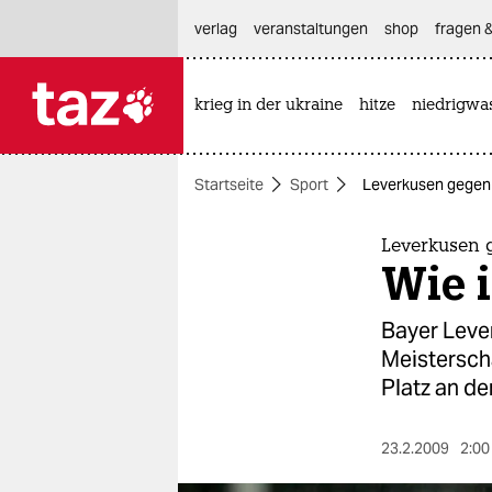
hautnavigation anspringen
hauptinhalt anspringen
footer anspringen
verlag
veranstaltungen
shop
fragen &
krieg in der ukraine
hitze
niedrigwa

taz zahl ich
taz zahl ich
Startseite
Sport
Leverkusen gegen 
themen
politik
Leverkusen
Wie 
öko
Bayer Lever
gesellschaft
Meistersch
Platz an de
kultur
sport
23.2.2009
2:00