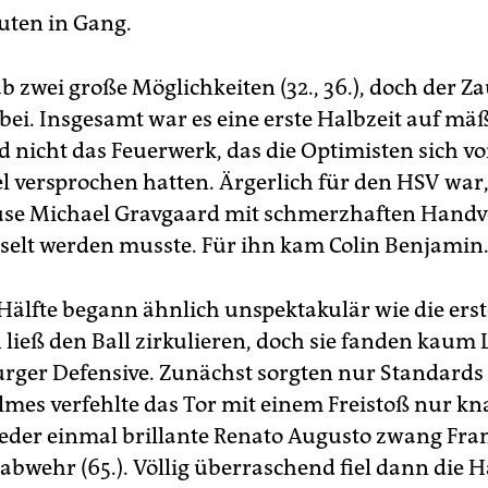
uten in Gang.
b zwei große Möglichkeiten (32., 36.), doch der Z
rbei. Insgesamt war es eine erste Halbzeit auf m
d nicht das Feuerwerk, das die Optimisten sich v
el versprochen hatten. Ärgerlich für den HSV war,
use Michael Gravgaard mit schmerzhaften Handv
elt werden musste. Für ihn kam Colin Benjamin
 Hälfte begann ähnlich unspektakulär wie die erst
 ließ den Ball zirkulieren, doch sie fanden kaum 
ger Defensive. Zunächst sorgten nur Standards 
lmes verfehlte das Tor mit einem Freistoß nur kn
eder einmal brillante Renato Augusto zwang Fran
tabwehr (65.). Völlig überraschend fiel dann die