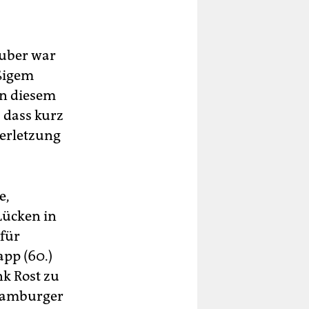
auber war
äßigem
on diesem
 dass kurz
erletzung
.
e,
Lücken in
für
app (60.)
k Rost zu
 Hamburger