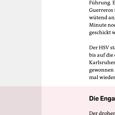
Führung. E
Guerreros i
wütend an,
Minute noc
geschickt 
Der HSV st
bis auf di
Karlsruher
gewonnen -
mal wieder
Die Enga
Der drohe