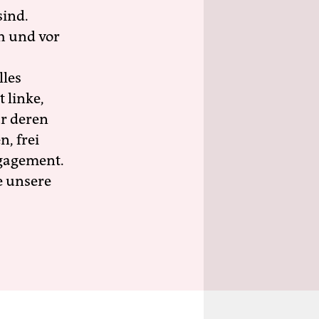
sind.
h und vor
lles
 linke,
ür deren
n, frei
ngagement.
e unsere