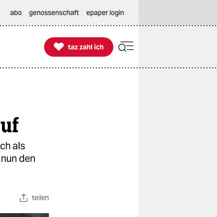
abo
genossenschaft
epaper login

taz zahl ich
taz zahl ich
uf
ch als
 nun den
teilen