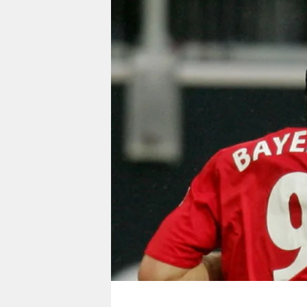
berlin
nord
wahrheit
verlag
verlag
veranstaltungen
shop
fragen & hilfe
unterstützen
abo
genossenschaft