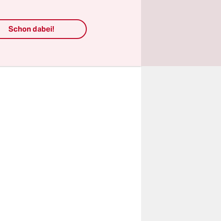
ins Tor
zuletzt
Schon dabei!
nlos.