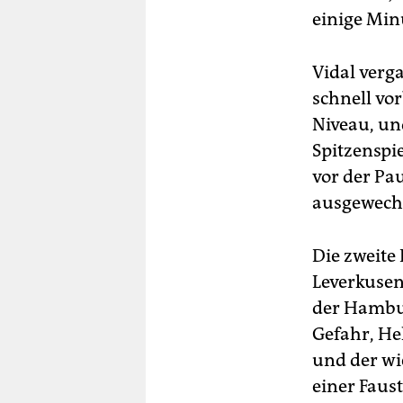
einige Min
Vidal verga
schnell vo
Niveau, un
Spitzenspi
vor der Pa
ausgewechs
Die zweite
Leverkusen
der Hambur
Gefahr, He
und der wi
einer Faus