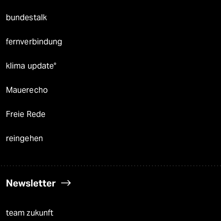
bundestalk
fernverbindung
klima update°
Mauerecho
Freie Rede
reingehen
Newsletter
team zukunft