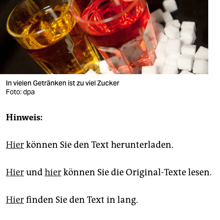
berlin
nord
wahrheit
verlag
In vielen Getränken ist zu viel Zucker
verlag
Foto: dpa
veranstaltungen
Hinweis:
shop
fragen & hilfe
Hier
können Sie den Text herunterladen.
unterstützen
Hier
und
hier
können Sie die Original-Texte lesen.
abo
Hier
finden Sie den Text in lang.
genossenschaft