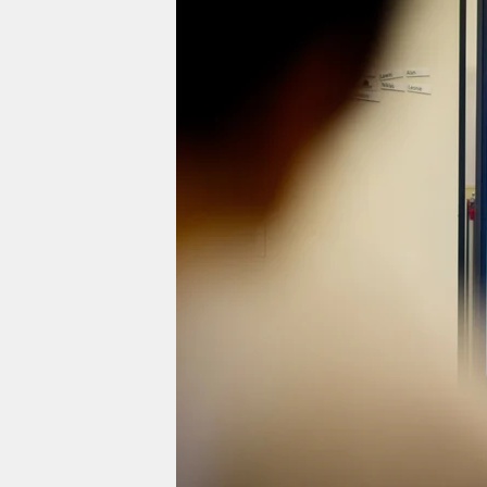
berlin
nord
wahrheit
verlag
verlag
veranstaltungen
shop
fragen & hilfe
unterstützen
abo
genossenschaft