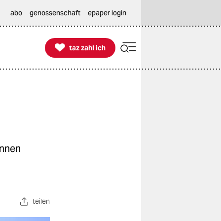
abo
genossenschaft
epaper login

taz zahl ich
taz zahl ich
innen
teilen