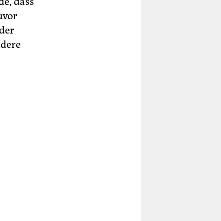
de, dass
uvor
 der
ndere