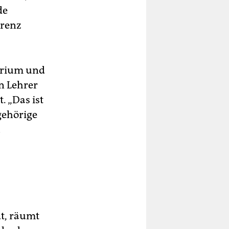
de
arenz
erium und
n Lehrer
. „Das ist
gehörige
u
t, räumt