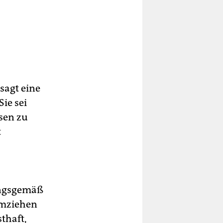
sagt eine
ie sei
sen zu
t
ungsgemäß
umziehen
thaft,