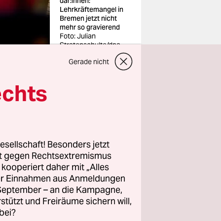
da­r:in­nen:
Lehrkräftemangel in
Bremen jetzt nicht
mehr so gravierend
Foto: Julian
Stratenschulte/dpa
Gerade nicht
echts
ucht und
 den
esellschaft! Besonders jetzt
­fe­ren­da­
rt gegen Rechtsextremismus
g zählten
z kooperiert daher mit „Alles
ller Einnahmen aus Anmeldungen
es
. September – an die Kampagne,
nd zum
rstützt und Freiräume sichern will,
bei?