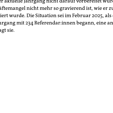
er aktuelle Jahrgang nicht darauf vorbereitet wur
äftemangel nicht mehr so gravierend ist, wie er z
rt wurde. Die Situation sei im Februar 2025, als
hrgang mit 234 Re­fe­ren­da­r:in­nen begann, eine a
gt sie.