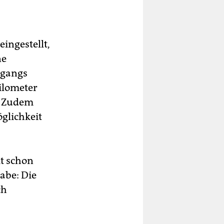
ingestellt,
ne
rgangs
ilometer
. Zudem
öglichkeit
it schon
abe: Die
ch