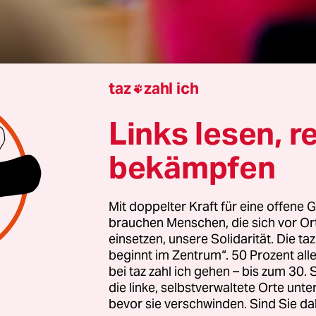
taz
zahl ich

Eiken Bruhn
Links lesen, r
bekämpfen
hat Bremen händeringend nach Lehrkräften ges
end um sie geworben, um den Personalmangel an
Mit doppelter Kraft für eine offene G
 beheben. Auch wurden seit 2023 deutlich mehr Re
brauchen Menschen, die sich vor O
usgebildet als in den Vorjahren. Zu einem Jahrgan
einsetzen, unsere Solidarität. Die ta
beginnt im Zentrum“. 50 Prozent a
rund 180 Lehramtsanwärter:innen; zuletzt waren 
bei taz zahl ich gehen – bis zum 30
30 und 250 Personen, die jeweils zum August u
die linke, selbstverwaltete Orte unte
ngestellt wurden.
bevor sie verschwinden. Sind Sie da