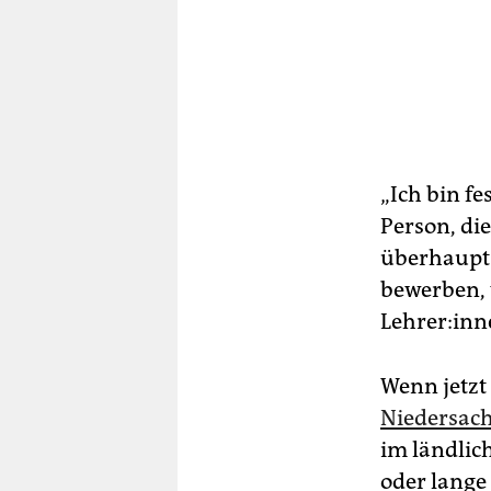
„Ich bin f
Person, die
überhaupt 
bewerben, 
Lehrer:in
Wenn jetzt
Niedersac
im ländlic
oder lange