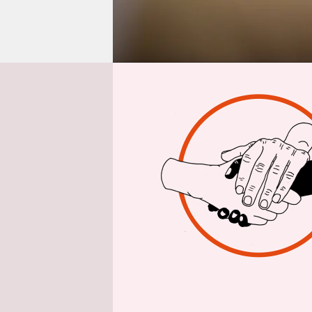
epaper login
Von
Jahrelang 
entsprech
Schulen zu
r:in­nen a
bis dahin 
zwischen 2
Februar ei