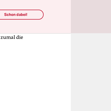
auch in
Schon dabei!
ssicht auf
nen mitten
ung, dass
, zumal die