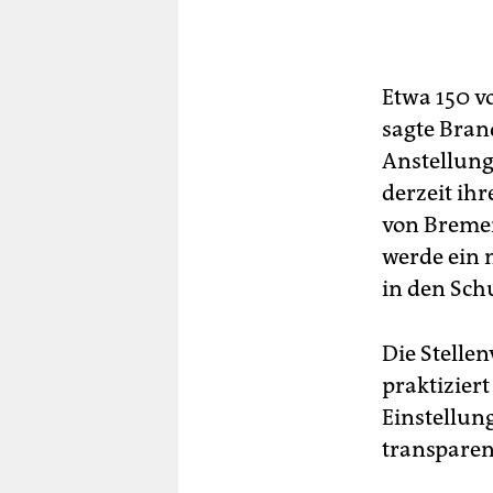
Etwa 150 v
sagte Bran
Anstellung
derzeit ih
von Bremen
werde ein 
in den Sch
Die Stelle
praktizier
Einstellun
transparen