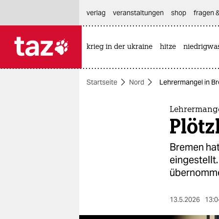
hautnavigation anspringen
hauptinhalt anspringen
footer anspringen
verlag
veranstaltungen
shop
fragen &
krieg in der ukraine
hitze
niedrigwa

taz zahl ich
taz zahl ich
Startseite
Nord
Lehrermangel in Bre
themen
politik
Lehrermange
Plötz
öko
Bremen hat
gesellschaft
eingestellt
übernomm
kultur
sport
13.5.2026
13:0