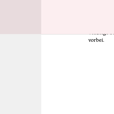
lauscht ei
förmlicher 
Hasemann a
Entwicklun
Vorzeige-P
vorbei.