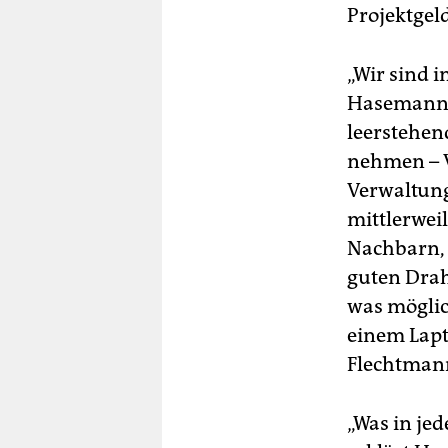
Projektgel
„Wir sind 
Hasemann, 
leerstehen
nehmen – V
Verwaltung
mittlerwei
Nachbarn,
guten Draht
was möglich
einem Lapt
Flechtmann
„Was in je