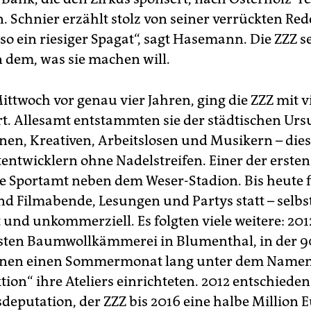
 Schnier erzählt stolz von seiner verrückten Red
t so ein riesiger Spagat“, sagt Hasemann. Die ZZZ 
n dem, was sie machen will.
ittwoch vor genau vier Jahren, ging die ZZZ mit v
rt. Allesamt entstammten sie der städtischen Ur
nen, Kreativen, Arbeitslosen und Musikern – die
tentwicklern ohne Nadelstreifen. Einer der ersten
te Sportamt neben dem Weser-Stadion. Bis heute 
nd Filmabende, Lesungen und Partys statt – selbs
 und unkommerziell. Es folgten viele weitere: 201
sten Baumwollkämmerei in Blumenthal, in der 9
nnen einen Sommermonat lang unter dem Namen 
tion“ ihre Ateliers einrichteten. 2012 entschiede
deputation, der ZZZ bis 2016 eine halbe Million E