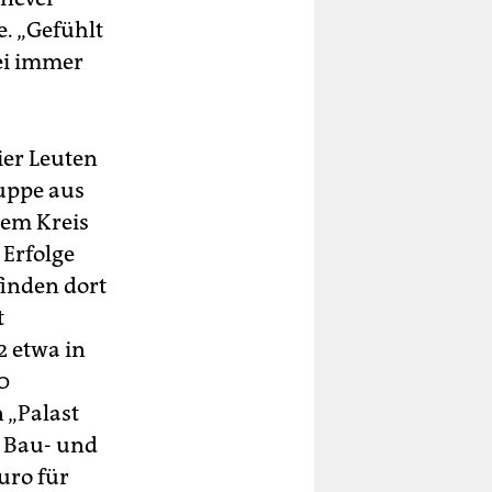
e. „Gefühlt
sei immer
ier Leuten
suppe aus
sem Kreis
 Erfolge
finden dort
t
2 etwa in
0
„Palast
n Bau- und
uro für