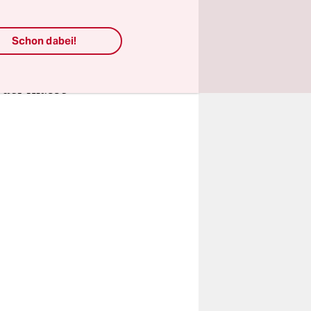
samt
ihm und
Schon dabei!
ären die
zum
 der Klasse