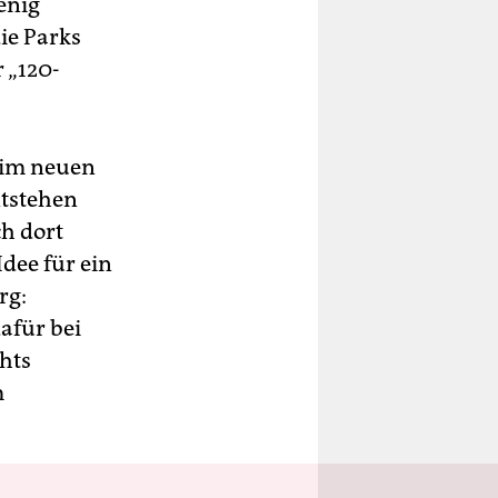
enig
ie Parks
 „120-
 im neuen
ntstehen
ch dort
dee für ein
rg:
afür bei
hts
m