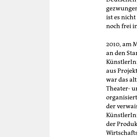
gezwungen.
ist es nich
noch frei i
2010, am M
an den Sta
KünstlerIn
aus Projek
war das al
Theater- u
organisiert
der verwai
KünstlerI
der Produk
Wirtschafts