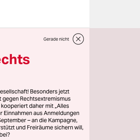
 gelben und
Gerade nicht
ben wir
ie
echts
legen Oliver
 von der
 Künstler
esellschaft! Besonders jetzt
it 2012 in
rt gegen Rechtsextremismus
z kooperiert daher mit „Alles
ller Einnahmen aus Anmeldungen
. September – an die Kampagne,
 steht am
rstützt und Freiräume sichern will,
bei?
“. Vor ihm