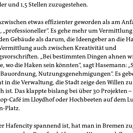
der und 1,5 Stellen zuzugestehen.
inzwischen etwas effizienter geworden als am Anfa
„professioneller“. Es gehe mehr um Vermittlung
den Gebäude als darum, die Ideengeber an die H
ermittlung auch zwischen Kreativität und
svorschriften. „Bei bestimmten Dingen ahnen w
le, wo die Haken sein könnten“, sagt Hasemann: „S
 Bauordnung, Nutzungsgenehmigungen“. Es gebe
 in die Verwaltung, die Stadt zeige den Willen z
 ist. Das klappte bislang bei über 30 Projekten – 
op-Café im Lloydhof oder Hochbeeten auf dem Lu
-Platz.
der Hafencity spannend ist, hat man in Bremen zu