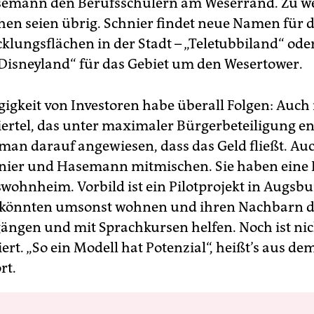
semann den Berufsschülern am Weserrand. Zu w
hen seien übrig. Schnier findet neue Namen für d
klungsflächen in der Stadt – „Teletubbiland“ oder
Disneyland“ für das Gebiet um den Wesertower.
igkeit von Investoren habe überall Folgen: Auch
ertel, das unter maximaler Bürgerbeteiligung e
t man darauf angewiesen, dass das Geld fließt. Au
nier und Hasemann mitmischen. Sie haben eine I
swohnheim. Vorbild ist ein Pilotprojekt in Augsbu
 könnten umsonst wohnen und ihren Nachbarn d
ngen und mit Sprachkursen helfen. Noch ist nic
rt. „So ein Modell hat Potenzial“, heißt’s aus de
rt.