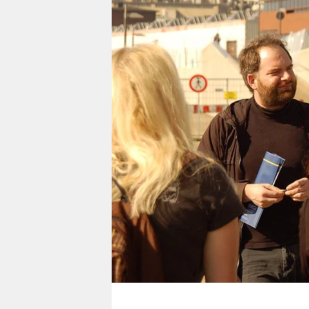
berlin
nord
wahrheit
verlag
verlag
veranstaltungen
shop
fragen & hilfe
unterstützen
abo
genossenschaft