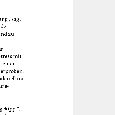
ng“, sagt
 der
and zu
ir
tress mit
 einen
u erproben,
aktuell mit
cie-
gekippt“,