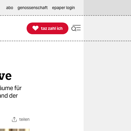
abo
genossenschaft
epaper login

taz zahl ich
taz zahl ich
ve
Räume für
and der
teilen