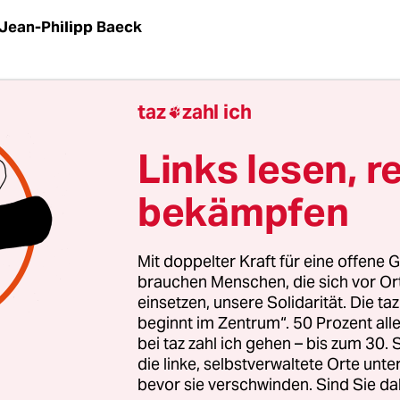
Jean-Philipp Baeck
az
| Daniel Schnier fährt mit dem Finger über die
taz
zahl ich

hen auf einer Karte des Überseequartiers. „Die ha
 der Wirtschaftsförderung abgestaubt“, sagt er. D
Links lesen, r
en unterscheiden Gewerbenutzung, Misch- und
bekämpfen
, „sehr günstige Mieten“, sagt Schnier. Sein Kol
chmunzelt. Die beiden Diplom-Architekten sind
wischenzeitzentrale, die leerstehende Gebäude an
Mit doppelter Kraft für eine offene G
e vermittelt. Stadtentwicklung ist ihr Geschäft, se
brauchen Menschen, die sich vor O
einsetzen, unsere Solidarität. Die ta
, offiziellem Auftrag Bremens.
beginnt im Zentrum“. 50 Prozent a
bei taz zahl ich gehen – bis zum 30
chwarzer Kapuzenpullover, schwarze Cargo-Hose,
die linke, selbstverwaltete Orte unte
bevor sie verschwinden. Sind Sie da
ger direkt vor dem jungen Hochhaus „Wesertower