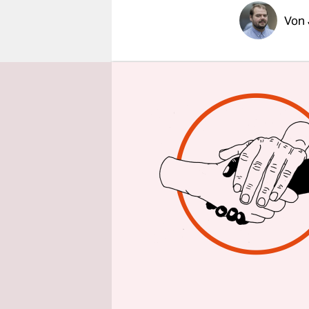
epaper login
Von
BREMEN
t
roten Fläc
gerade von
Farbfläch
Wohngebiete
Hasemann s
ZZZ, der Z
und Kreativ
alleinigem
Schnier, s
Boots-Anle