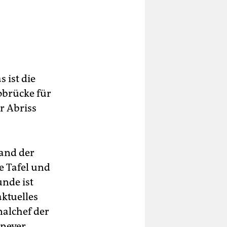
 ist die
obrücke für
r Abriss
Land der
e Tafel und
nde ist
aktuelles
nalchef der
enever