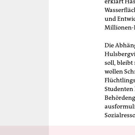
erklärt Ha
Wasserfläc
und Entwic
Millionen-
Die Abhäng
Hulsbergvi
soll, bleib
wollen Sch
Flüchtling
Studenten
Behördengä
ausformulie
Sozialresso