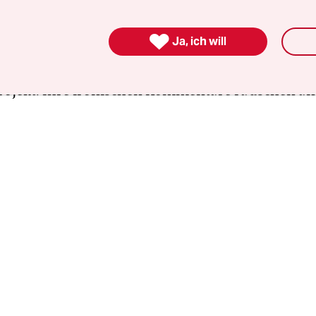
ne Gruppe von jungen Frauen und Männern, alle
gekleidet als er: eine Berufsschulklasse ist mit 

Ja, ich will
uf „urbanem Stadtspaziergang“. Die Beiden erkl
g des Hafenquartiers, vom Industrie-Standort 
rojekt. Ihre ironischen Kommentare rauschen an