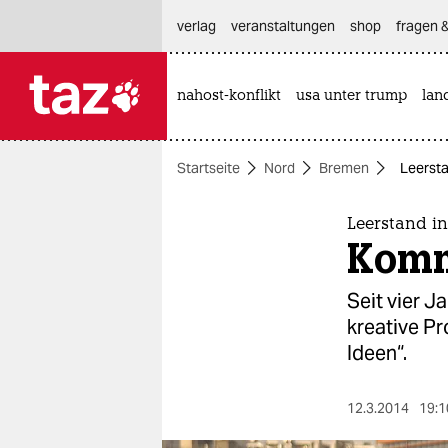
hautnavigation anspringen
hauptinhalt anspringen
footer anspringen
verlag
veranstaltungen
shop
fragen &
nahost-konflikt
usa unter trump
lan

taz zahl ich
taz zahl ich
Startseite
Nord
Bremen
Leersta
themen
politik
Leerstand in
Komm
öko
Seit vier J
gesellschaft
kreative Pr
Ideen“.
kultur
sport
12.3.2014
19:1