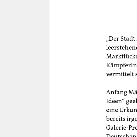
„Der Stadt 
leerstehen
Marktlücke
KämpferInn
vermittelt 
Anfang Mär
Ideen“ gee
eine Urkun
bereits irg
Galerie-Pr
Deutschen 