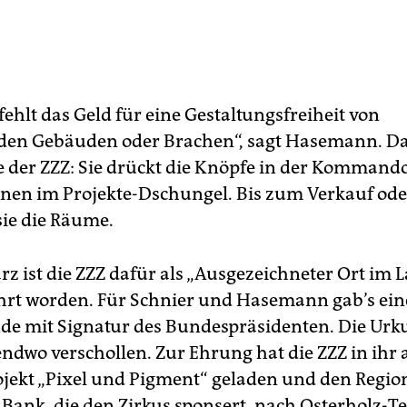
fehlt das Geld für eine Gestaltungsfreiheit von
den Gebäuden oder Brachen“, sagt Hasemann. Das
 der ZZZ: Sie drückt die Knöpfe in der Kommand
en im Projekte-Dschungel. Bis zum Verkauf ode
sie die Räume.
z ist die ZZZ dafür als „Ausgezeichneter Ort im 
hrt worden. Für Schnier und Hasemann gab’s ein
de mit Signatur des Bundespräsidenten. Die Urku
endwo verschollen. Zur Ehrung hat die ZZZ in ihr 
ojekt „Pixel und Pigment“ geladen und den Regio
Bank, die den Zirkus sponsert, nach Osterholz-T