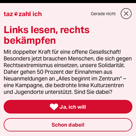
klima update°
taz
zahl ich
Gerade nicht

Mauerecho
Links lesen, rechts
Freie Rede
bekämpfen
reingehen
Mit doppelter Kraft für eine offene Gesellschaft!
Besonders jetzt brauchen Menschen, die sich gegen
Rechtsextremismus einsetzen, unsere Solidarität.
Daher gehen 50 Prozent der Einnahmen aus
Newsletter
Neuanmeldungen an „Alles beginnt im Zentrum“ –
eine Kampagne, die bedrohte linke Kulturzentren
und Jugendorte unterstützt. Sind Sie dabei?
team zukunft

Ja, ich will
taz frisch
Schon dabei!
taz zahl ich