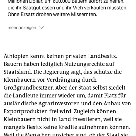
Millionen Dollar, um 600.000 Bauern sofort zu helfen,
die ihr Saatgut essen und ihr Vieh verkaufen mussten.
Ohne Ersatz drohen weitere Missernten.
mehr anzeigen
Eine große Krise droht auch im südlichen Afrika,
wo
in weiten Regionen so wenig Regen gefallen ist wie
seit 35 Jahren nicht.
Äthiopien kennt keinen privaten Landbesitz.
Bauern haben lediglich Nutzungsrechte auf
Staatsland. Die Regierung sagt, das schütze die
Kleinbauern vor Verdrängung durch
Großgrundbesitzer. Aber der Staat selbst siedelt
die Landleute immer wieder um, damit Platz für
ausländische Agrarinvestoren und den Anbau von
Exportprodukten frei wird. Zugleich können
Kleinbauern nicht in Land investieren, weil sie
mangels Besitz keine Kredite aufnehmen können.
Weil die Menschen unsicher sind, ob der Staat sie