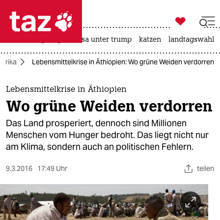

taz zahl ich
hitze
bergsteigen
usa unter trump
katzen
landtagswahl i

taz zahl ich
Afrika
Lebensmittelkrise in Äthiopien: Wo grüne Weiden verdorren
taz zahl ich
themen
Lebensmittelkrise in Äthiopien
Wo grüne Weiden verdorren
politik
Das Land prosperiert, dennoch sind Millionen
öko
Menschen vom Hunger bedroht. Das liegt nicht nur
am Klima, sondern auch an politischen Fehlern.
gesellschaft
9.3.2016
17:49 Uhr
teilen
kultur
sport