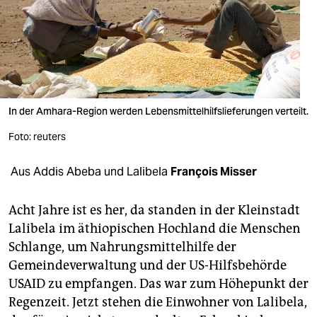
berlin
nord
wahrheit
verlag
In der Amhara-Region werden Lebensmittelhilfslieferungen verteilt.
verlag
Foto: reuters
veranstaltungen
Aus Addis Abeba und Lalibela
François Misser
shop
fragen & hilfe
Acht Jahre ist es her, da standen in der Kleinstadt
Lalibela im äthiopischen Hochland die Menschen
unterstützen
Schlange, um Nahrungsmittelhilfe der
Gemeindeverwaltung und der US-Hilfsbehörde
abo
USAID zu empfangen. Das war zum Höhepunkt der
genossenschaft
Regenzeit. Jetzt stehen die Einwohner von Lalibela,