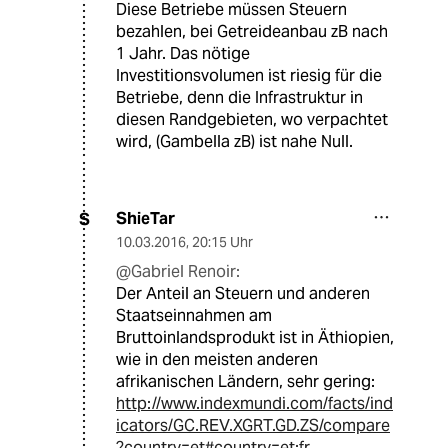
Diese Betriebe müssen Steuern
bezahlen, bei Getreideanbau zB nach
1 Jahr. Das nötige
Investitionsvolumen ist riesig für die
Betriebe, denn die Infrastruktur in
diesen Randgebieten, wo verpachtet
wird, (Gambella zB) ist nahe Null.
ShieTar
S
10.03.2016
,
20:15 Uhr
@Gabriel Renoir:
Der Anteil an Steuern und anderen
Staatseinnahmen am
Bruttoinlandsprodukt ist in Äthiopien,
wie in den meisten anderen
afrikanischen Ländern, sehr gering:
http://www.indexmundi.com/facts/ind
icators/GC.REV.XGRT.GD.ZS/compare
?country=et#country=et:fr