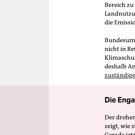
Bereich zu
Landnutzu
die Emissi
Bundesumwe
nicht in Re
Klimaschut
deshalb A
zuständige
Die Enga
Der drohe
zeigt, wie
Gerade jet