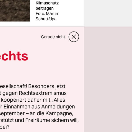
Klimaschutz
beitragen
Foto: Martin
Schutt/dpa
 ein
Gerade nicht
echts
sar
nd
esellschaft! Besonders jetzt
schweren
rt gegen Rechtsextremismus
fende
z kooperiert daher mit „Alles
lant. Die
ller Einnahmen aus Anmeldungen
. September – an die Kampagne,
-
rstützt und Freiräume sichern will,
bei?