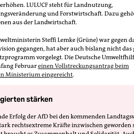
 erhöhen. LULUCF steht für Landnutzung,
ngsveränderung und Forstwirtschaft. Dazu gehö
onen aus der Landwirtschaft.
ltministerin Steffi Lemke (Grüne) war gegen da
vision gegangen, hat aber auch bislang nicht das
zprogramm vorgelegt. Die Deutsche Umweltfhilf
nfang Februar
einen Vollstreckungsantrag beim
n Ministerium eingereicht
.
gierten stärken
nde Erfolg der AfD bei den kommenden Landtags
 stark rechtsextreme Kräfte inzwischen geworden 
zt braucht es Zusammenhalt und Solidarität. Auc