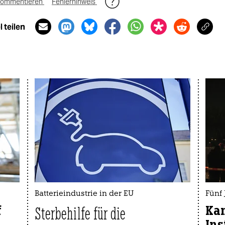
ommentieren
Fehlerhinweis
 teilen
Batterieindustrie in der EU
Fünf
f
Kam
Sterbehilfe für die
Ins