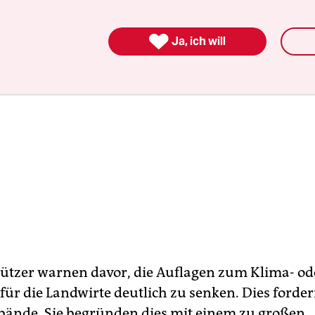

Ja, ich will
tzer warnen davor, die Auflagen zum Klima- od
für die Landwirte deutlich zu senken. Dies forde
ände. Sie begründen dies mit einem zu großen