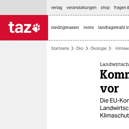
hautnavigation anspringen
hauptinhalt anspringen
footer anspringen
verlag
veranstaltungen
shop
fragen &
niedrigwasser
rente
landtagswahl i

taz zahl ich
taz zahl ich
Startseite
Öko
Ökologie
Klimaw
themen
politik
Landwirtsch
Kommi
öko
vor
gesellschaft
Die EU-Komm
kultur
Landwirtsch
Klimaschutz
sport