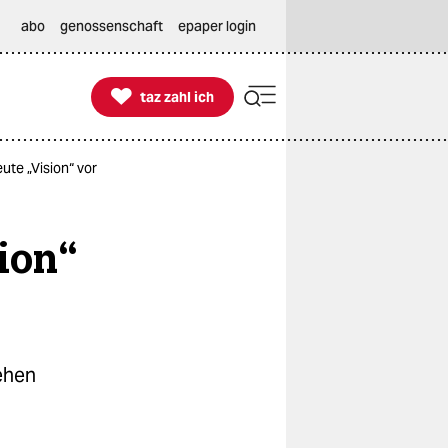
abo
genossenschaft
epaper login

taz zahl ich
taz zahl ich
ute „Vision“ vor
ion“
tehen