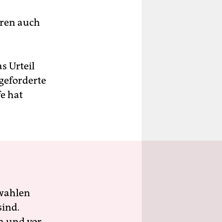
ren auch
s Urteil
 geforderte
e hat
wahlen
sind.
h und vor