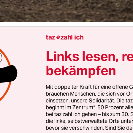
taz
zahl ich
ie EU-Kommission stellt am Mittwochnachmittag

apier zur gemeinsamen Agrarpolitik vor. EU-
Links lesen, r
sionspräsident Raffaele Fitto und Agrarkommis
 Hansen wollen die „Vision für Landwirtschaft u
bekämpfen
“ gemeinsam präsentieren.
Mit doppelter Kraft für eine offene G
erden erste Hinweise, wie künftig die milliarden
brauchen Menschen, die sich vor O
bventionen verteilt werden könnten. Für die lau
einsetzen, unsere Solidarität. Die ta
ode bis 2027 sind rund 365 Milliarden Euro eingep
beginnt im Zentrum“. 50 Prozent a
bei taz zahl ich gehen – bis zum 30
ür Agrarsubventionen machen ein Drittel des EU
die linke, selbstverwaltete Orte unte
 aus.
bevor sie verschwinden. Sind Sie da