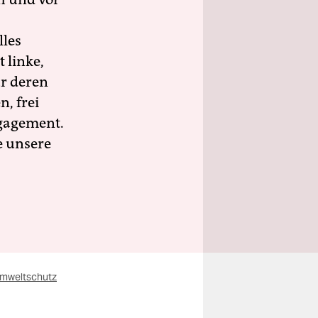
lles
 linke,
ür deren
n, frei
ngagement.
e unsere
mweltschutz