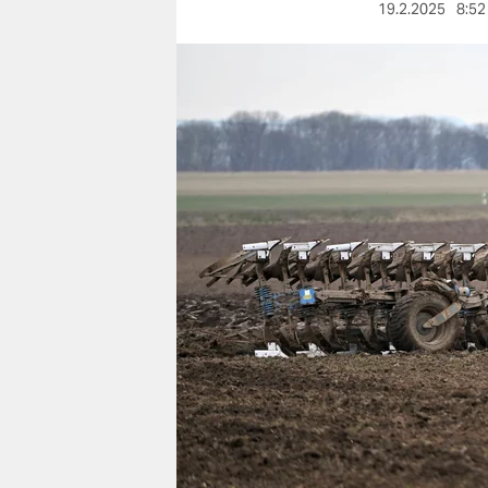
berlin
19.2.2025
8:52
nord
wahrheit
verlag
verlag
veranstaltungen
shop
fragen & hilfe
unterstützen
abo
genossenschaft