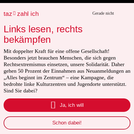
Le Monde diplomatique
taz
zahl ich

Gerade nicht
taz Archiv
Links lesen, rechts
bekämpfen
Mehr taz Angebote
Mit doppelter Kraft für eine offene Gesellschaft!
Besonders jetzt brauchen Menschen, die sich gegen
Rechtsextremismus einsetzen, unsere Solidarität. Daher
Reisen
gehen 50 Prozent der Einnahmen aus Neuanmeldungen an
„Alles beginnt im Zentrum“ – eine Kampagne, die
Kantine
bedrohte linke Kulturzentren und Jugendorte unterstützt.
Sind Sie dabei?
Shop

Ja, ich will
Anzeigen
Schon dabei!