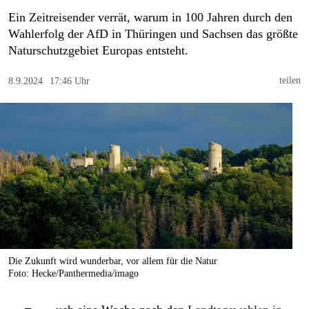
berlin
Ein Zeitreisender verrät, warum in 100 Jahren durch den
nord
Wahlerfolg der AfD in Thüringen und Sachsen das größte
Naturschutzgebiet Europas entsteht.
wahrheit
teilen
8.9.2024
17:46 Uhr
verlag
verlag
veranstaltungen
shop
fragen & hilfe
unterstützen
abo
Die Zukunft wird wunderbar, vor allem für die Natur
Foto: Hecke/Panthermedia/imago
genossenschaft