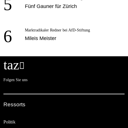
5
Fünf Gauner für Zürich
6
Marktradikaler Redner bei AfD-Stiftung
Mileis Meister
taz

Folgen Sie uns
Ressorts
Politik