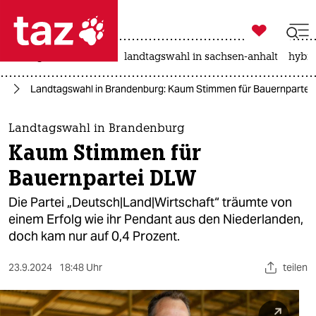

taz zahl ich
niedrigwasser
rente
landtagswahl in sachsen-anhalt
hybri

taz zahl ich
el
Landtagswahl in Brandenburg: Kaum Stimmen für Bauernpartei
taz zahl ich
themen
Landtagswahl in Brandenburg
Kaum Stimmen für
politik
Bauernpartei DLW
öko
Die Partei „Deutsch|Land|Wirtschaft“ träumte von
einem Erfolg wie ihr Pendant aus den Niederlanden,
gesellschaft
doch kam nur auf 0,4 Prozent.
kultur
23.9.2024
18:48 Uhr
teilen
sport