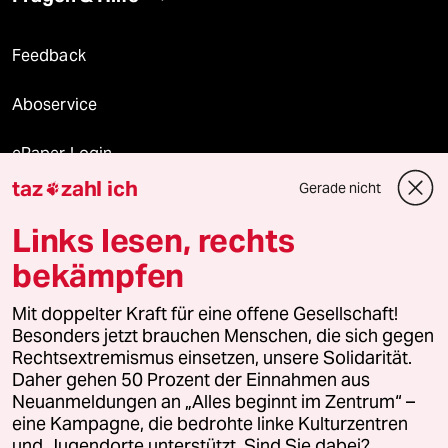
Feedback
Aboservice
ePaper Login
taz
zahl ich
Gerade nicht

Downloads für Abonnierende
Links lesen, rechts
bekämpfen
© 2026 taz Verlags und Vertriebs GmbH
Mit doppelter Kraft für eine offene Gesellschaft!
Alle Rechte vorbehalten. Bei rechtlichen Fragen oder für Genehmigungen
wenden Sie sich bitte an
lizenzen@taz.de
Besonders jetzt brauchen Menschen, die sich gegen
Rechtsextremismus einsetzen, unsere Solidarität.
Daher gehen 50 Prozent der Einnahmen aus
Feedback
Redaktionsstatut
Kommune-Richtlinien
KI-
Neuanmeldungen an „Alles beginnt im Zentrum“ –
eine Kampagne, die bedrohte linke Kulturzentren
Leitlinie
Informant
Datenschutz
Impressum
AGB
und Jugendorte unterstützt. Sind Sie dabei?