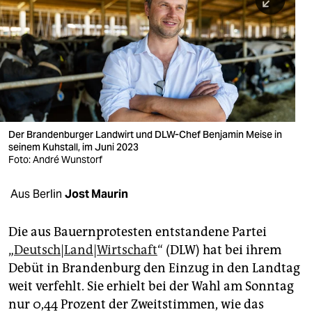
berlin
nord
wahrheit
verlag
verlag
Der Brandenburger Landwirt und DLW-Chef Benjamin Meise in
seinem Kuhstall, im Juni 2023
veranstaltungen
Foto: André Wunstorf
shop
Aus Berlin
Jost Maurin
fragen & hilfe
unterstützen
Die aus Bauernprotesten entstandene Partei
„
Deutsch|Land|Wirtschaft
“ (DLW) hat bei ihrem
abo
Debüt in Brandenburg den Einzug in den Landtag
weit verfehlt. Sie erhielt bei der Wahl am Sonntag
genossenschaft
nur 0,44 Prozent der Zweitstimmen, wie das