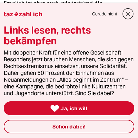
Fraglich ist aber auch, wie treffend die
Betrachtung von zwei Lagern „Stadt“ und „Land“
taz
zahl ich
Gerade nicht

hier ist. Viele der Zuwandernden sind selbst in
Links lesen, rechts
ländlichen Räumen aufgewachsen und ziehen
nun nach einer Zeit in der Stadt zurück aufs Land.
bekämpfen
Oder sie haben soziale Netzwerke wie Freunde und
Familie dort. Und viele ländliche Räume sind
Mit doppelter Kraft für eine offene Gesellschaft!
Besonders jetzt brauchen Menschen, die sich gegen
nicht erst seit Corona Zuzugsgebiete und haben
Rechtsextremismus einsetzen, unsere Solidarität.
bereits sehr heterogene Sozialstrukturen.
Daher gehen 50 Prozent der Einnahmen aus
Neuanmeldungen an „Alles beginnt im Zentrum“ –
Dennoch kommt es immer wieder zu Konflikten
eine Kampagne, die bedrohte linke Kulturzentren
mit denjenigen, die jetzt aufs Land ziehen.
und Jugendorte unterstützt. Sind Sie dabei?

Ja, ich will
Ich denke, es ist immer wichtig und richtig,
miteinander ins Gespräch zu kommen. Auch wenn
es vorerst nur ums Wetter oder die Reparatur des
Schon dabei!
Aufsitzrasenmähers geht. Gesellschaftliche