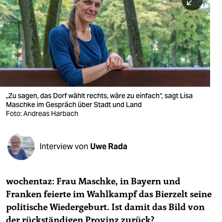
berlin
nord
wahrheit
verlag
verlag
„Zu sagen, das Dorf wählt rechts, wäre zu einfach“, sagt Lisa
Maschke im Gespräch über Stadt und Land
veranstaltungen
Foto: Andreas Harbach
shop
fragen & hilfe
Interview von
Uwe Rada
unterstützen
wochentaz: Frau Maschke, in Bayern und
abo
Franken feierte im Wahlkampf das Bierzelt seine
genossenschaft
politische Wiedergeburt. Ist damit das Bild von
der rückständigen Provinz zurück?