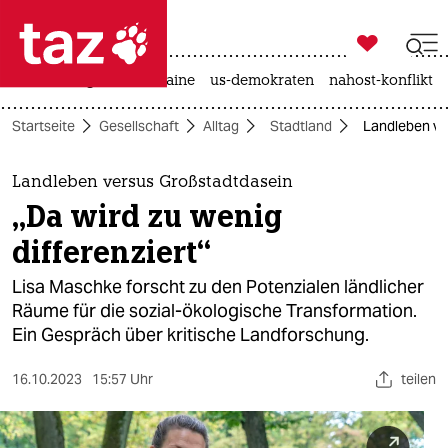

taz zahl ich
hitze
krieg in der ukraine
us-demokraten
nahost-konflikt

taz zahl ich
Startseite
Gesellschaft
Alltag
Stadtland
Landleben ver
taz zahl ich
themen
Landleben versus Großstadtdasein
„Da wird zu wenig
politik
differenziert“
öko
Lisa Maschke forscht zu den Potenzialen ländlicher
Räume für die sozial-ökologische Transformation.
gesellschaft
Ein Gespräch über kritische Landforschung.
kultur
16.10.2023
15:57 Uhr
teilen
sport