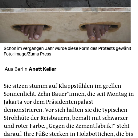
berlin
nord
wahrheit
verlag
Schon im vergangen Jahr wurde diese Form des Protests gewählt
verlag
Foto: imago/Zuma Press
veranstaltungen
Aus Berlin
Anett Keller
shop
Sie sitzen stumm auf Klappstühlen im grellen
fragen & hilfe
Sonnenlicht. Zehn Bäuer*innen, die seit Montag in
Jakarta vor dem Präsidentenpalast
unterstützen
demonstrieren. Vor sich halten sie die typischen
abo
Strohhüte der Reisbauern, bemalt mit schwarzer
und roter Farbe. „Gegen die Zementfabrik!“ steht
genossenschaft
darauf. Ihre Füße stecken in Holzbottichen, die bis