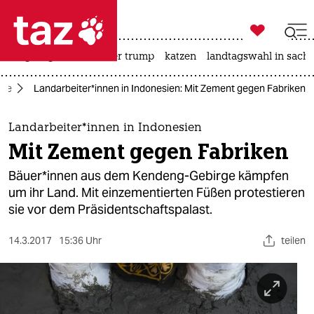

taz zahl ich
bergsteigen
usa unter trump
katzen
landtagswahl in sachs

taz zahl ich
mie
Landarbeiter*innen in Indonesien: Mit Zement gegen Fabriken
taz zahl ich
themen
Landarbeiter*innen in Indonesien
Mit Zement gegen Fabriken
politik
Bäuer*innen aus dem Kendeng-Gebirge kämpfen
öko
um ihr Land. Mit einzementierten Füßen protestieren
sie vor dem Präsidentschaftspalast.
gesellschaft
14.3.2017
15:36 Uhr
teilen
kultur
sport