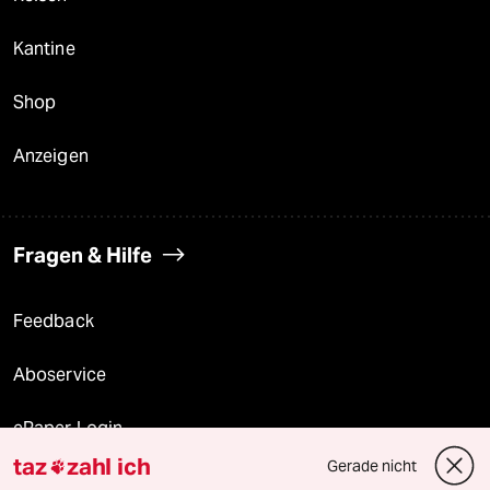
Kantine
Shop
Anzeigen
Fragen & Hilfe
Feedback
Aboservice
ePaper Login
taz
zahl ich
Gerade nicht

Downloads für Abonnierende