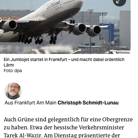
berlin
nord
wahrheit
verlag
verlag
Ein Jumbojet startet in Frankfurt – und macht dabei ordentlich
Lärm
veranstaltungen
Foto: dpa
shop
fragen & hilfe
unterstützen
Aus Frankfurt Am Main
Christoph Schmidt-Lunau
abo
Auch Grüne sind gelegentlich für eine Obergrenze
zu haben. Etwa der hessische Verkehrsminister
genossenschaft
Tarek Al-Wazir. Am Dienstag präsentierte der