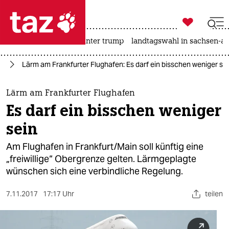

taz zahl ich
nahost-konflikt
usa unter trump
landtagswahl in sachsen-an

taz zahl ich
hr
Lärm am Frankfurter Flughafen: Es darf ein bisschen weniger se
taz zahl ich
themen
Lärm am Frankfurter Flughafen
Es darf ein bisschen weniger
politik
sein
öko
Am Flughafen in Frankfurt/Main soll künftig eine
„freiwillige“ Obergrenze gelten. Lärmgeplagte
gesellschaft
wünschen sich eine verbindliche Regelung.
kultur
7.11.2017
17:17 Uhr
teilen
sport