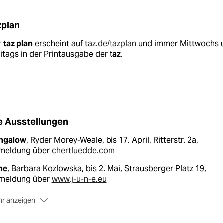
zplan
r
taz plan
erscheint auf
taz.de/tazplan
und immer Mittwochs 
itags in der Printausgabe der
taz
.
e Ausstellungen
ngalow
, Ryder Morey-Weale, bis 17. April, Ritterstr. 2a,
meldung über
chertluedde.com
ne
, Barbara Kozlowska, bis 2. Mai, Strausberger Platz 19,
meldung über
www.j-u-n-e.eu
r anzeigen
hloss Biesdorf
, „Zeitumstellung“, bis 21. August, Alt-Biesdorf
 Zeitfenstertickets über
schlossbiesdorf.de