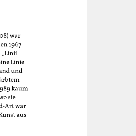
08) war
hen 1967
 „Linii
ine Linie
Land und
färbtem
 1989 kaum
wo sie
d-Art war
 Kunst aus