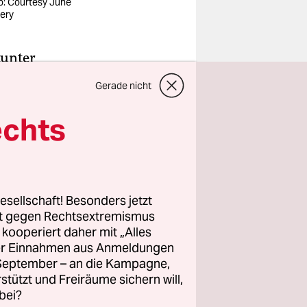
o: Courtesy June
lery
tunter
Weale
hat
Gerade nicht
 hat
de in
echts
ß, machte
en Straßen
esellschaft! Besonders jetzt
rt gegen Rechtsextremismus
z kooperiert daher mit „Alles
ller Einnahmen aus Anmeldungen
. September – an die Kampagne,
rstützt und Freiräume sichern will,
bei?