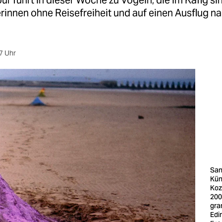
ur führt in dieser Woche zu Vögeln, die im Käfig si
rinnen ohne Reisefreiheit und auf einen Ausflug n
7 Uhr
San
Kün
Koz
2008
gra
Edi