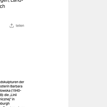
ngen, Land-
ach
teilen
dskulpturen der
stlerin Barbara
lowska (1940-
): die „Linii
nicznej“ in
nburgh