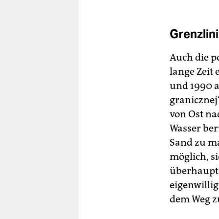
Grenzlin
Auch die p
lange Zeit
und 1990 a
granicznej“
von Ost na
Wasser ber
Sand zu ma
möglich, s
überhaupt 
eigenwilli
dem Weg z