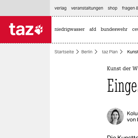
hautnavigation anspringen
hauptinhalt anspringen
footer anspringen
verlag
veranstaltungen
shop
fragen &
niedrigwasser
afd
bundeswehr
ce

taz zahl ich
taz zahl ich
Startseite
Berlin
taz Plan
Kunst
themen
politik
Kunst der 
Einge
öko
gesellschaft
kultur
Kol
von
sport