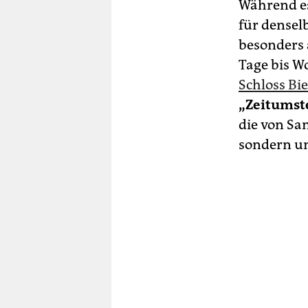
Während es
für denselb
besonders
Tage bis Wo
Schloss Bi
„Zeitumst
die von Sa
sondern um