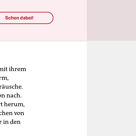
Schon dabei!
 mit ihrem
rm,
räusche.
ion nach.
rt herum,
ochen von
r in den