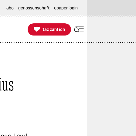
abo
genossenschaft
epaper login

taz zahl ich
taz zahl ich
ius