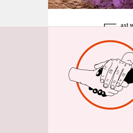
epaper login
F
ast 
fühl
Vöge
tatsächlic
Shanghai, 
er Aufnahm
der Stadt.