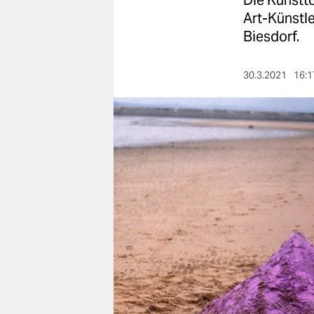
Die Kunstto
berlin
Art-Künstle
nord
Biesdorf.
wahrheit
30.3.2021
16:1
verlag
verlag
veranstaltungen
shop
fragen & hilfe
unterstützen
abo
genossenschaft