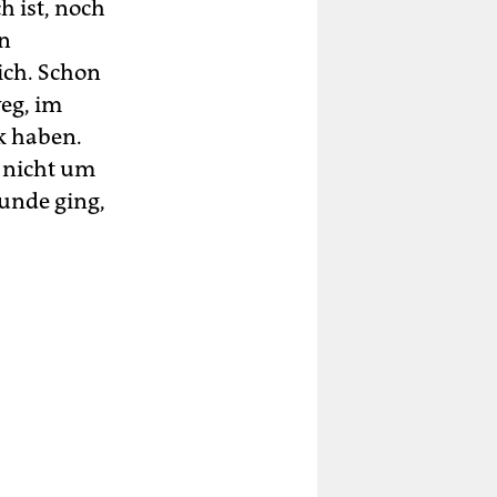
 ist, noch
en
ch. Schon
weg, im
k haben.
h nicht um
unde ging,