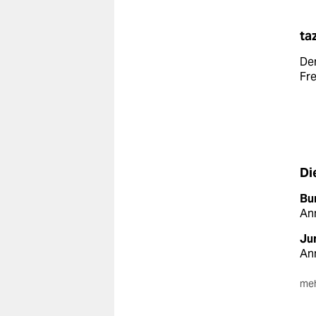
ta
De
Fre
Di
Bu
An
Ju
An
meh
Sc
55,