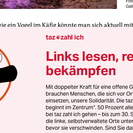
Fot
Gal
wie ein Vogel im Käfig könnte man sich aktuell mi
en – wenn es regnet zum Beispiel.
Ryder Morey-
taz
zahl ich

ln ein künstlerisches Denkmal gesetzt und dieses
h mit der Pandemie zu tun. Der Künstler war gera
Links lesen, r
als Covid-19 ausbrach. Kurz bevor er China verlie
bekämpfen
en von in Käfigen gehaltenen Singvögeln auf d
Mit doppelter Kraft für eine offene G
brauchen Menschen, die sich vor O
einsetzen, unsere Solidarität. Die ta
beginnt im Zentrum“. 50 Prozent a
bei taz zahl ich gehen – bis zum 30
die linke, selbstverwaltete Orte unte
bevor sie verschwinden. Sind Sie da