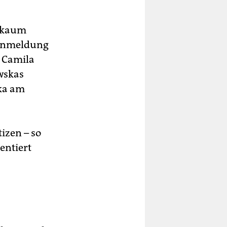
d kaum
oranmeldung
 Camila
wskas
ska am
izen – so
entiert