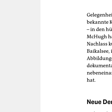
Gelegenhei
bekannte K
– in den 
McHugh ha
Nachlass k
Baikalsee, 
Abbildunge
dokumentar
nebeneinan
hat.
Neue De