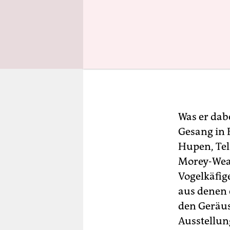
Was er dab
Gesang in 
Hupen, Te
Morey-Weal
Vogelkäfig
aus denen 
den Geräus
Ausstellu