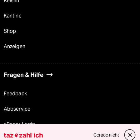
Reisen
Kantine
Shop
Anzeigen
Fragen & Hilfe
Feedback
Aboservice
ePaper Login
taz
zahl ich
Gerade nicht

Downloads für Abonnierende