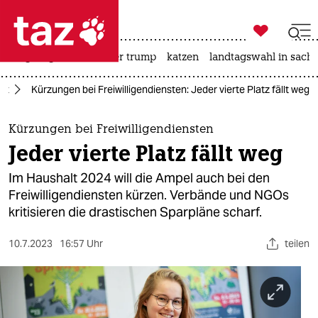

taz zahl ich
bergsteigen
usa unter trump
katzen
landtagswahl in sachs

taz zahl ich
lt
Kürzungen bei Freiwilligendiensten: Jeder vierte Platz fällt weg
taz zahl ich
themen
Kürzungen bei Freiwilligendiensten
Jeder vierte Platz fällt weg
politik
Im Haushalt 2024 will die Ampel auch bei den
öko
Freiwilligendiensten kürzen. Verbände und NGOs
kritisieren die drastischen Sparpläne scharf.
gesellschaft
10.7.2023
16:57 Uhr
teilen
kultur
sport