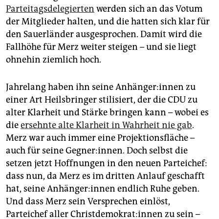
epaper login
Parteitagsdelegierten
werden sich an das Votum
der Mitglieder halten, und die hatten sich klar für
den Sauerländer ausgesprochen. Damit wird die
Fallhöhe für Merz weiter steigen – und sie liegt
ohnehin ziemlich hoch.
Jahrelang haben ihn seine An­hän­ge­r:in­nen zu
einer Art Heilsbringer stilisiert, der die CDU zu
alter Klarheit und Stärke bringen kann – wobei es
die
ersehnte alte Klarheit in Wahrheit nie gab
.
Merz war auch immer eine Projektionsfläche –
auch für seine Geg­ne­r:in­nen. Doch selbst die
setzen jetzt Hoffnungen in den neuen Parteichef:
dass nun, da Merz es im dritten Anlauf geschafft
hat, seine An­hän­ge­r:in­nen endlich Ruhe geben.
Und dass Merz sein Versprechen einlöst,
Parteichef aller Christ­de­mo­kra­t:in­nen zu sein –