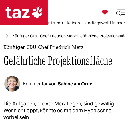

taz zahl ich
bergsteigen
usa unter trump
katzen
landtagswahl in sachs

taz zahl ich
nd
Künftiger CDU-Chef Friedrich Merz: Gefährliche Projektionsfläc
taz zahl ich
Künftiger CDU-Chef Friedrich Merz
themen
Gefährliche Projektionsfläche
politik
öko
Kommentar von
Sabine am Orde
gesellschaft
kultur
Die Aufgaben, die vor Merz liegen, sind gewaltig.
Wenn er floppt, könnte es mit dem Hype schnell
sport
vorbei sein.