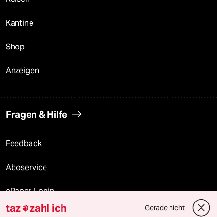
Kantine
Shop
Anzeigen
Fragen & Hilfe
Feedback
Aboservice
ePaper Login
taz
zahl ich
Gerade nicht

Downloads für Abonnierende