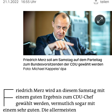
berlin
21.1.2022
16:55 Uhr
teilen
nord
wahrheit
verlag
verlag
veranstaltungen
Friedrich Merz soll am Samstag auf dem Parteitag
shop
zum Bundesvorsitzenden der CDU gewählt werden
Foto: Michael Kappele/ dpa
fragen & hilfe
unterstützen
F
riedrich Merz wird an diesem Samstag mit
abo
einem guten Ergebnis zum CDU-Chef
genossenschaft
gewählt werden, vermutlich sogar mit
einem sehr guten. Die allermeisten