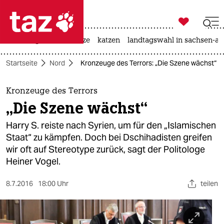

taz zahl ich
iran-krieg
ceuta
hitze
katzen
landtagswahl in sachsen-an

taz zahl ich
Startseite
Nord
Kronzeuge des Terrors: „Die Szene wächst“
taz zahl ich
themen
Kronzeuge des Terrors
„Die Szene wächst“
politik
Harry S. reiste nach Syrien, um für den „Islamischen
öko
Staat“ zu kämpfen. Doch bei Dschihadisten greifen
wir oft auf Stereotype zurück, sagt der Politologe
gesellschaft
Heiner Vogel.
kultur
8.7.2016
18:00 Uhr
teilen
sport