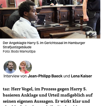
berlin
nord
wahrheit
verlag
verlag
Der Angeklagte Harry S. im Gerichtssaal im Hamburger
Strafjustizgebäude
veranstaltungen
Foto: Bodo Marks/dpa
shop
fragen & hilfe
Interview von
Jean-Philipp Baeck
und
Lena Kaiser
unterstützen
abo
taz: Herr Vogel, im Prozess gegen Harry S.
basieren Anklage und Urteil maßgeblich auf
genossenschaft
seinen eigenen Aussagen. Er wirkt klar und