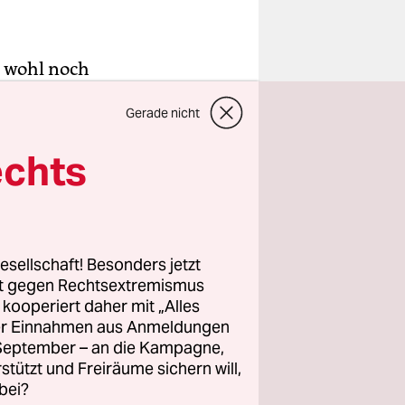
a wohl noch
Man wird ja
Gerade nicht
er Mitglied
 nicht.
echts
en, der
t hatte,
ssen
esellschaft! Besonders jetzt
rt gegen Rechtsextremismus
z kooperiert daher mit „Alles
ller Einnahmen aus Anmeldungen
. September – an die Kampagne,
rstützt und Freiräume sichern will,
bei?