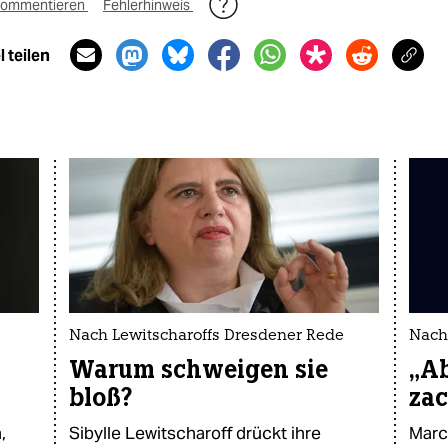
ommentieren
Fehlerhinweis
 teilen
Nach Lewitscharoffs Dresdener Rede
Nachr
Warum schweigen sie
„Ab
bloß?
zac
,
Sibylle Lewitscharoff drückt ihre
Marc