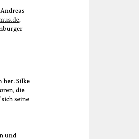
r Andreas
mus.de
,
amburger
her: Silke
oren, die
sich seine
en und