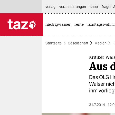
hautnavigation anspringen
hauptinhalt anspringen
footer anspringen
verlag
veranstaltungen
shop
fragen &
niedrigwasser
rente
landtagswahl i

taz zahl ich
taz zahl ich
Startseite
Gesellschaft
Medien
themen
politik
Kritiker Wal
Aus 
öko
Das OLG Ha
gesellschaft
Walser nic
ihm vorlieg
kultur
sport
31.7.2014
12:0