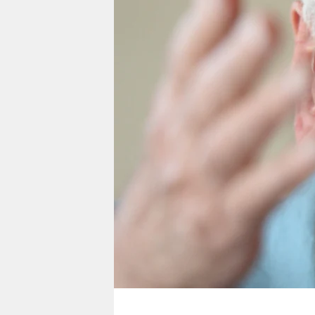
berlin
nord
wahrheit
verlag
verlag
veranstaltungen
shop
fragen & hilfe
unterstützen
abo
genossenschaft