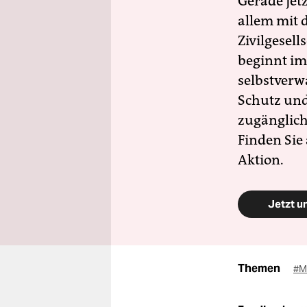
Gerade jet
allem mit d
Zivilgesell
beginnt im
selbstverw
Schutz und 
zugänglich
Finden Sie
Aktion.
Jetzt u
Themen
#M