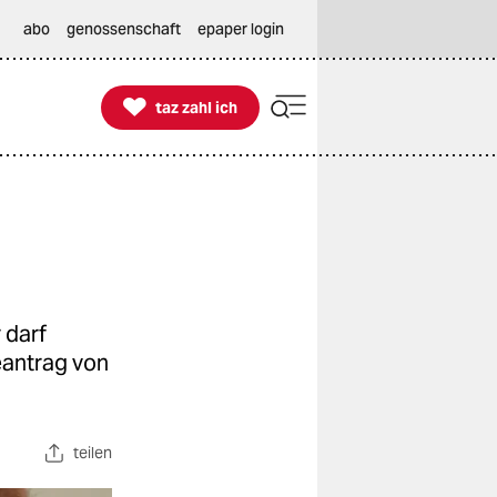
abo
genossenschaft
epaper login

taz zahl ich
taz zahl ich
 darf
eantrag von
teilen