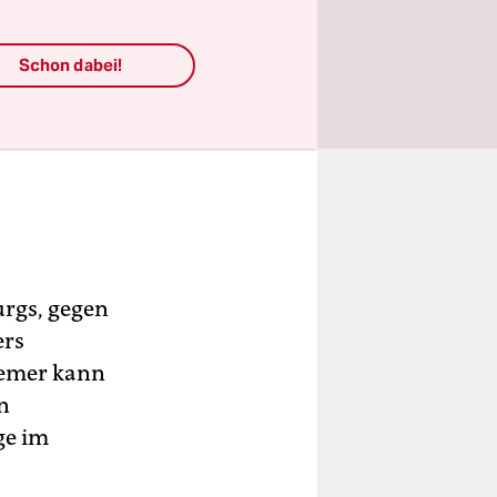
Schon dabei!
urgs, gegen
ers
iemer kann
n
ge im