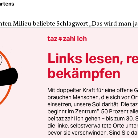
rtens
hten Milieu beliebte Schlagwort „Das wird man j
en!“ lässt sich auch anders verwenden. Etwa so: 
taz
zahl ich

sagen dürfen, dass der Schriftsteller Martin Wals
war. Nein, darf man nicht. Carl Wiemer jedenfalls
Links lesen, r
bekämpfen
ndesgericht (OLG) Hamburg hat es dem Publizist
1 in einem Flugblatt als NSDAP-Mitglied bezeichne
g untersagt – obwohl eine Mitgliedskarte mit de
Mit doppelter Kraft für eine offene G
tiert.
brauchen Menschen, die sich vor O
einsetzen, unsere Solidarität. Die ta
beginnt im Zentrum“. 50 Prozent a
bei taz zahl ich gehen – bis zum 30
die linke, selbstverwaltete Orte unte
bevor sie verschwinden. Sind Sie da