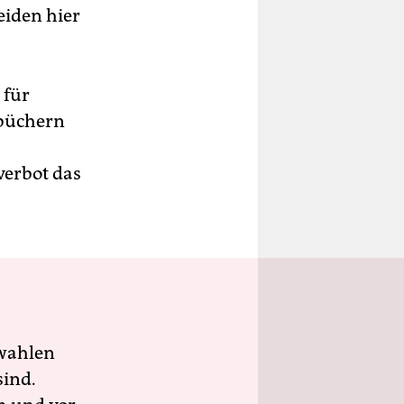
eiden hier
 für
ebüchern
verbot das
wahlen
sind.