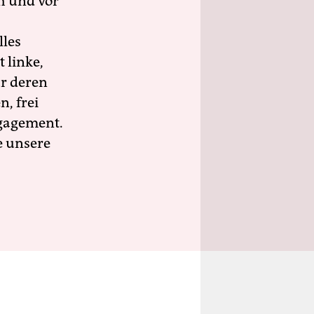
h und vor
lles
 linke,
ür deren
n, frei
ngagement.
e unsere