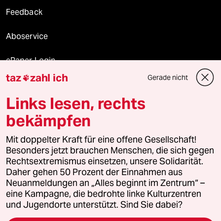
Feedback
Aboservice
ePaper Login
taz
zahl ich
Gerade nicht

Downloads für Abonnierende
Links lesen, rechts
bekämpfen
© 2026 taz Verlags und Vertriebs GmbH
Mit doppelter Kraft für eine offene Gesellschaft!
Alle Rechte vorbehalten. Bei rechtlichen Fragen oder für Genehmigungen
wenden Sie sich bitte an
lizenzen@taz.de
Besonders jetzt brauchen Menschen, die sich gegen
Rechtsextremismus einsetzen, unsere Solidarität.
Daher gehen 50 Prozent der Einnahmen aus
Feedback
Redaktionsstatut
Kommune-Richtlinien
KI-
Neuanmeldungen an „Alles beginnt im Zentrum“ –
eine Kampagne, die bedrohte linke Kulturzentren
Leitlinie
Informant
Datenschutz
Impressum
AGB
und Jugendorte unterstützt. Sind Sie dabei?