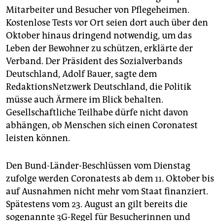
berlin
Mitarbeiter und Besucher von Pflegeheimen.
nord
Kostenlose Tests vor Ort seien dort auch über den
Oktober hinaus dringend notwendig, um das
wahrheit
Leben der Bewohner zu schützen, erklärte der
Verband. Der Präsident des Sozialverbands
verlag
Deutschland, Adolf Bauer, sagte dem
RedaktionsNetzwerk Deutschland, die Politik
verlag
müsse auch Ärmere im Blick behalten.
veranstaltungen
Gesellschaftliche Teilhabe dürfe nicht davon
abhängen, ob Menschen sich einen Coronatest
shop
leisten können.
fragen & hilfe
unterstützen
Den Bund-Länder-Beschlüssen vom Dienstag
zufolge werden Coronatests ab dem 11. Oktober bis
abo
auf Ausnahmen nicht mehr vom Staat finanziert.
genossenschaft
Spätestens vom 23. August an gilt bereits die
sogenannte 3G-Regel für Besucherinnen und