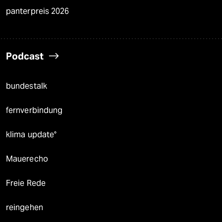
panterpreis 2026
Podcast
bundestalk
fernverbindung
klima update°
Mauerecho
Freie Rede
reingehen