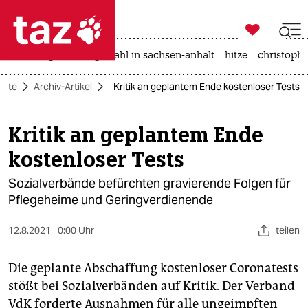

taz zahl ich
iran-krieg
landtagswahl in sachsen-anhalt
hitze
christophe

taz zahl ich
eite
Archiv-Artikel
Kritik an geplantem Ende kostenloser Tests
taz zahl ich
themen
Kritik an geplantem Ende
kostenloser Tests
politik
Sozialverbände befürchten gravierende Folgen für
öko
Pflegeheime und Geringverdienende
gesellschaft
12.8.2021
0:00 Uhr
teilen
kultur
Die geplante Abschaffung kostenloser Coronatests
sport
stößt bei Sozialverbänden auf Kritik. Der Verband
VdK forderte Ausnahmen für alle ungeimpften