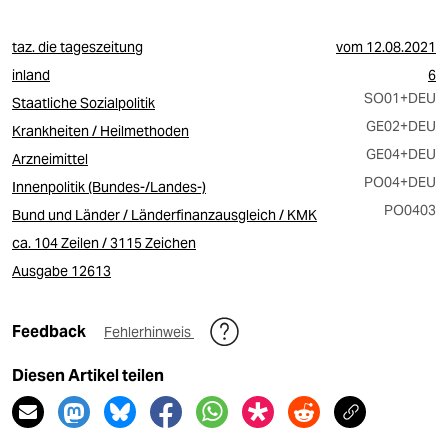
taz. die tageszeitung
vom
12.08.2021
inland
6
SO01
+DEU
Staatliche Sozialpolitik
GE02
+DEU
Krankheiten / Heilmethoden
GE04
+DEU
Arzneimittel
PO04
+DEU
Innenpolitik (Bundes-/Landes-)
PO0403
Bund und Länder / Länderfinanzausgleich / KMK
ca. 104 Zeilen / 3115 Zeichen
Ausgabe 12613
Feedback
Fehlerhinweis
Diesen Artikel teilen