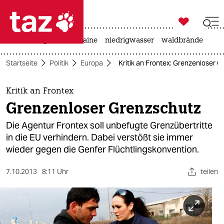

taz zahl ich
hitze
krieg in der ukraine
niedrigwasser
waldbrände

taz zahl ich
Startseite
Politik
Europa
Kritik an Frontex: Grenzenloser 
taz zahl ich
themen
Kritik an Frontex
Grenzenloser Grenzschutz
politik
Die Agentur Frontex soll unbefugte Grenzübertritte
öko
in die EU verhindern. Dabei verstößt sie immer
wieder gegen die Genfer Flüchtlingskonvention.
gesellschaft
7.10.2013
8:11 Uhr
teilen
kultur
sport