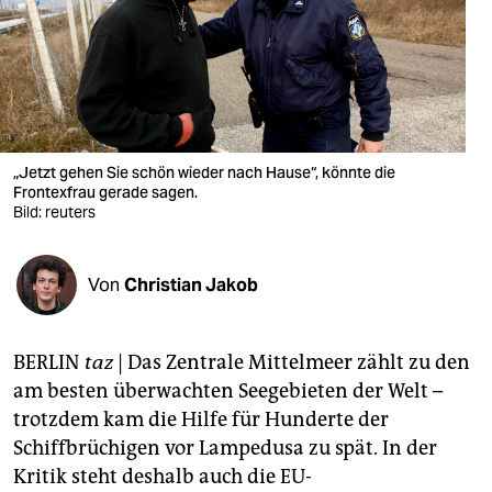
berlin
nord
wahrheit
verlag
„Jetzt gehen Sie schön wieder nach Hause“, könnte die
verlag
Frontexfrau gerade sagen.
Bild: reuters
veranstaltungen
shop
Von
Christian Jakob
fragen & hilfe
BERLIN
taz
| Das Zentrale Mittelmeer zählt zu den
unterstützen
am besten überwachten Seegebieten der Welt –
abo
trotzdem kam die Hilfe für Hunderte der
Schiffbrüchigen vor Lampedusa zu spät. In der
genossenschaft
Kritik steht deshalb auch die EU-