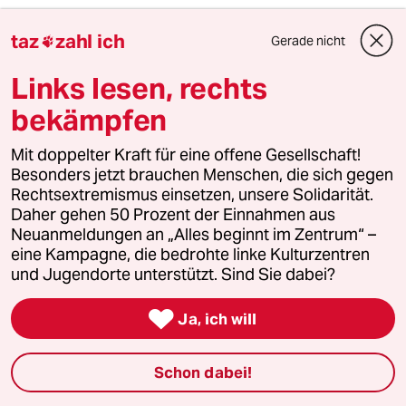
taz
zahl ich
Gerade nicht

2
Zivildienst
Zwangsdienst als Randnotiz
Links lesen, rechts
bekämpfen
3
Mit doppelter Kraft für eine offene Gesellschaft!
FDP-Chef Kubicki über seine Partei
Besonders jetzt brauchen Menschen, die sich gegen
„Wie Sie sehen, lebe ich“
Rechtsextremismus einsetzen, unsere Solidarität.
Daher gehen 50 Prozent der Einnahmen aus
Neuanmeldungen an „Alles beginnt im Zentrum“ –
eine Kampagne, die bedrohte linke Kulturzentren
4
Forstwissenschaftler über Brände
und Jugendorte unterstützt. Sind Sie dabei?
„Der Mythos vom Brandstifter hält sich
hartnäckig“

Ja, ich will
5
EU nach Ceuta
Schon dabei!
Zur Freude der Antieuropäer