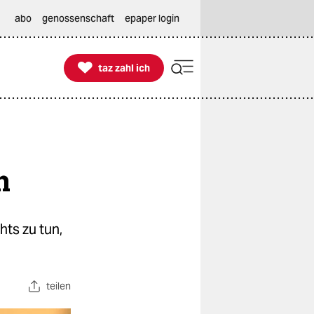
abo
genossenschaft
epaper login

taz zahl ich
taz zahl ich
h
ts zu tun,
teilen