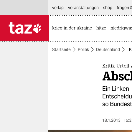
hautnavigation anspringen
hauptinhalt anspringen
footer anspringen
verlag
veranstaltungen
shop
fragen &
krieg in der ukraine
hitze
niedrigwa

taz zahl ich
taz zahl ich
Startseite
Politik
Deutschland
K
themen
politik
Kritik Urtei
Absc
öko
Ein Linken-
gesellschaft
Entscheidun
so Bundest
kultur
sport
18.1.2013
15:3