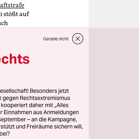
ftstrafe
i stößt auf
sch
Pau am
Gerade nicht
echts
t.
t werden
ichts zu
esellschaft! Besonders jetzt
rt gegen Rechtsextremismus
z kooperiert daher mit „Alles
ller Einnahmen aus Anmeldungen
. September – an die Kampagne,
rstützt und Freiräume sichern will,
bei?