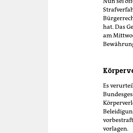
Nun sei of
Strafverfa
Bürgerrech
hat. Das G
am Mittwo
Bewährung 
Körperve
Es verurtei
Bundesgesch
Körperverl
Beleidigung
vorbestraft
vorlagen.