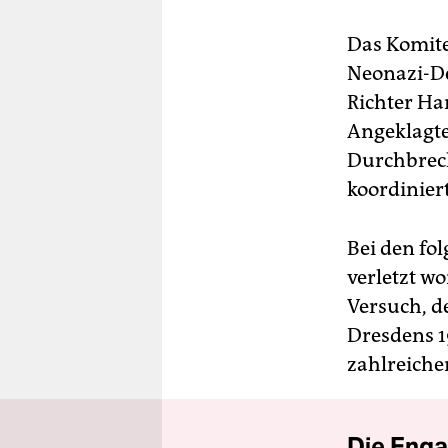
Das Komite
Neonazi-De
Richter Ha
Angeklagte
Durchbrech
koordiniert
Bei den fo
verletzt w
Versuch, 
Dresdens 1
zahlreich
Die Enga