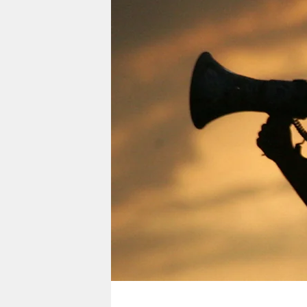
berlin
nord
wahrheit
verlag
verlag
veranstaltungen
shop
fragen & hilfe
unterstützen
abo
genossenschaft