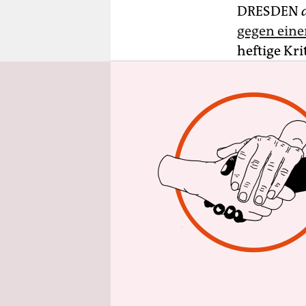
epaper login
DRESDEN
gegen ein
heftige Kri
gefährlich
Freitag au
Statt etwa
Gefährlich 
sollte. Bei
tun. Pau i