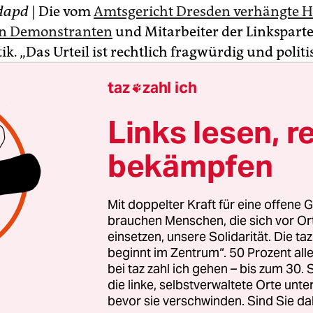
dapd
| Die vom
Amtsgericht Dresden verhängte Ha
en Demonstranten
und Mitarbeiter der Linksparte
tik. „Das Urteil ist rechtlich fragwürdig und politi
“, sagte die Linke-Bundestagsabgeordnete Petra 
taz
zahl ich

f
dapd
-Anfrage in Berlin.
Links lesen, r
s zu beweisen, habe das Gericht forsch gemutmaß
sei das Urteil, weil offenbar ein Exempel statuier
bekämpfen
des habe mit einem rechtsstaatlichen Verfahren n
st auch Vizepräsidentin des Bundestages.
Mit doppelter Kraft für eine offene G
brauchen Menschen, die sich vor O
einsetzen, unsere Solidarität. Die ta
beginnt im Zentrum“. 50 Prozent a
bei taz zahl ich gehen – bis zum 30
die linke, selbstverwaltete Orte unte
bevor sie verschwinden. Sind Sie da