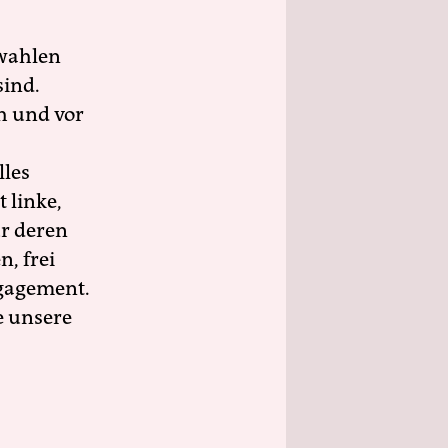
wahlen
sind.
h und vor
lles
 linke,
ür deren
n, frei
ngagement.
e unsere