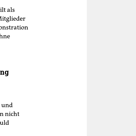
lt als
itglieder
onstration
ohne
ung
s und
nn nicht
huld