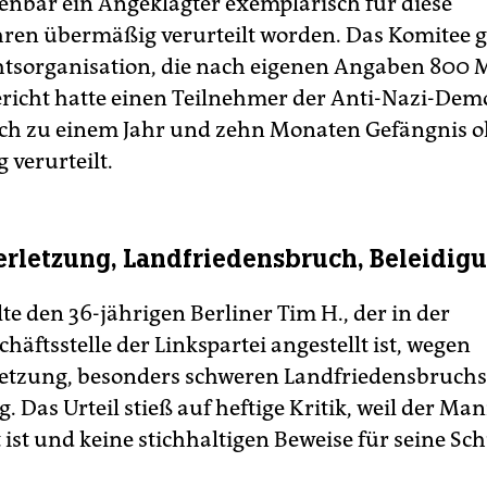
fenbar ein Angeklagter exemplarisch für diese
hren übermäßig verurteilt worden. Das Komitee gi
tsorganisation, die nach eigenen Angaben 800 M
ericht hatte einen Teilnehmer der Anti-Nazi-Dem
ch zu einem Jahr und zehn Monaten Gefängnis 
verurteilt.
rletzung, Landfriedensbruch, Beleidig
lte den 36-jährigen Berliner Tim H., der in der
äftsstelle der Linkspartei angestellt ist, wegen
etzung, besonders schweren Landfriedensbruch
. Das Urteil stieß auf heftige Kritik, weil der Ma
 ist und keine stichhaltigen Beweise für seine Sc