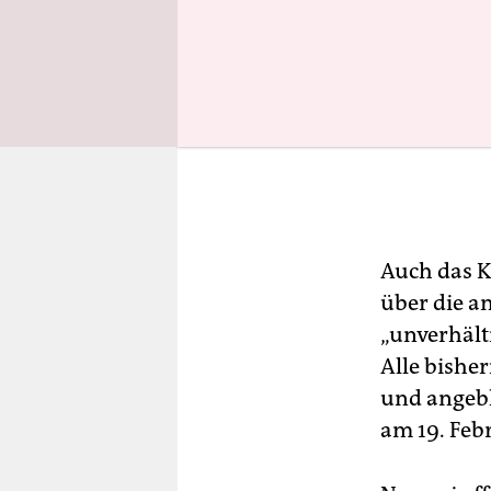
Auch das K
über die am
„unverhält
Alle bishe
und angebl
am 19. Feb