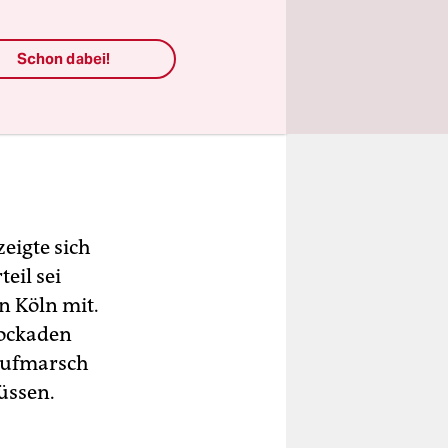
Schon dabei!
eigte sich
eil sei
n Köln mit.
lockaden
Aufmarsch
üssen.