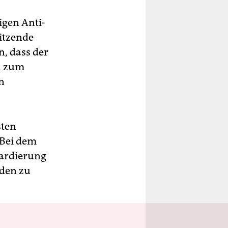
igen Anti-
itzende
n, dass der
n zum
n
sten
 Bei dem
ardierung
sden zu