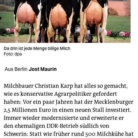
berlin
nord
wahrheit
verlag
Da drin ist jede Menge billige Milch
Foto: dpa
verlag
veranstaltungen
Aus Berlin
Jost Maurin
shop
Milchbauer Christian Karp hat alles so gemacht,
fragen & hilfe
wie es konservative Agrarpolitiker gefordert
haben: Vor ein paar Jahren hat der Mecklenburger
unterstützen
2,5 Millionen Euro in einen neuen Stall investiert.
abo
Immer wieder modernisierte und erweiterte er
den ehemaligen DDR-Betrieb südlich von
genossenschaft
Schwerin: Statt wie früher rund 500 Milchkühe hat