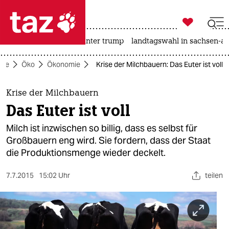

taz zahl ich
nahost-konflikt
usa unter trump
landtagswahl in sachsen-an

taz zahl ich
ite
Öko
Ökonomie
Krise der Milchbauern: Das Euter ist voll
taz zahl ich
themen
Krise der Milchbauern
Das Euter ist voll
politik
Milch ist inzwischen so billig, dass es selbst für
öko
Großbauern eng wird. Sie fordern, dass der Staat
die Produktionsmenge wieder deckelt.
gesellschaft
7.7.2015
15:02 Uhr
teilen
kultur
sport