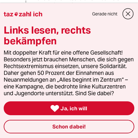
Rede sein, oder?
###
taz
zahl ich
Gerade nicht

Seit dem es die EU gibt, werden die
Baueren gepampert. Über
Links lesen, rechts
Födermittel und die Preise.
bekämpfen
.
Es wäre für uns alle besser gewesen,
Mit doppelter Kraft für eine offene Gesellschaft!
jedem Bauern ein fixes Gehalt zu
Besonders jetzt brauchen Menschen, die sich gegen
zahlen und die für Landschaftpflege
Rechtsextremismus einsetzen, unsere Solidarität.
usw. ein zu setzen..... Marktwirschaft
Daher gehen 50 Prozent der Einnahmen aus
und Baueren, zwei welten behegnen
Neuanmeldungen an „Alles beginnt im Zentrum“ –
sich. Aber ein erster schritt sit das
eine Kampagne, die bedrohte linke Kulturzentren
schon.
und Jugendorte unterstützt. Sind Sie dabei?

Ja, ich will
ioannis
I
08.07.2015
,
08:48 Uhr
Schon dabei!
@Sikasuu:
So ein Mist, in einer Marktwirtschaft