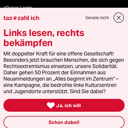
ePaper Login
taz
zahl ich
Gerade nicht

Downloads für Abonnierende
Links lesen, rechts
bekämpfen
© 2026 taz Verlags und Vertriebs GmbH
Alle Rechte vorbehalten. Bei rechtlichen Fragen oder für Genehmigungen
Mit doppelter Kraft für eine offene Gesellschaft!
wenden Sie sich bitte an
lizenzen@taz.de
Besonders jetzt brauchen Menschen, die sich gegen
Rechtsextremismus einsetzen, unsere Solidarität.
Daher gehen 50 Prozent der Einnahmen aus
Feedback
Redaktionsstatut
Kommune-Richtlinien
KI-
Neuanmeldungen an „Alles beginnt im Zentrum“ –
eine Kampagne, die bedrohte linke Kulturzentren
Leitlinie
Informant
Datenschutz
Impressum
AGB
und Jugendorte unterstützt. Sind Sie dabei?
Seitenwende
Einwilligungen widerrufen (Ads)

Ja, ich will
Schon dabei!