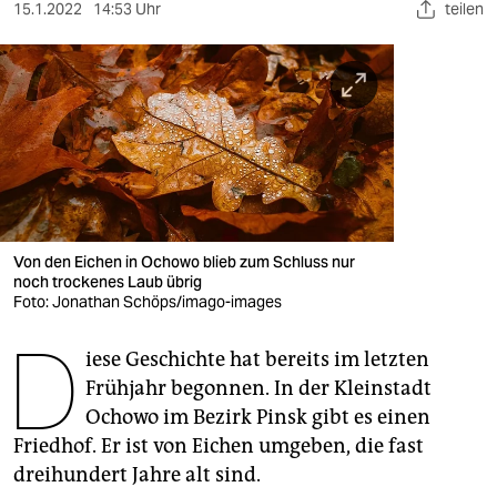
berlin
15.1.2022
14:53 Uhr
teilen
nord
wahrheit
verlag
verlag
veranstaltungen
Von den Eichen in Ochowo blieb zum Schluss nur
shop
noch trockenes Laub übrig
Foto: Jonathan Schöps/imago-images
fragen & hilfe
D
iese Geschichte hat bereits im letzten
unterstützen
Frühjahr begonnen. In der Kleinstadt
abo
Ochowo im Bezirk Pinsk gibt es einen
Friedhof. Er ist von Eichen umgeben, die fast
genossenschaft
dreihundert Jahre alt sind.