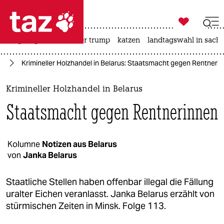

taz zahl ich
bergsteigen
usa unter trump
katzen
landtagswahl in sachs

taz zahl ich
pa
Krimineller Holzhandel in Belarus: Staatsmacht gegen Rentneri
taz zahl ich
themen
Krimineller Holzhandel in Belarus
Staatsmacht gegen Rentnerinnen
politik
öko
Kolumne
Notizen aus Belarus
von
Janka Belarus
gesellschaft
kultur
Staatliche Stellen haben offenbar illegal die Fällung
uralter Eichen veranlasst. Janka Belarus erzählt von
sport
stürmischen Zeiten in Minsk. Folge 113.