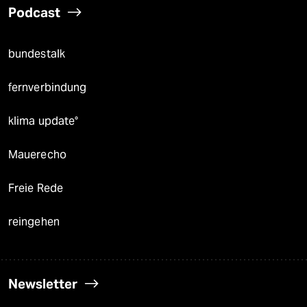
Podcast
bundestalk
fernverbindung
klima update°
Mauerecho
Freie Rede
reingehen
Newsletter