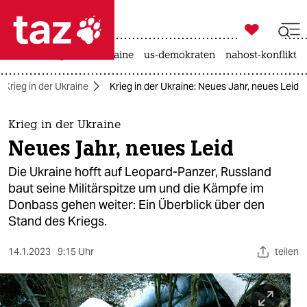

taz zahl ich
hitze
krieg in der ukraine
us-demokraten
nahost-konflikt

taz zahl ich
Krieg in der Ukraine
Krieg in der Ukraine: Neues Jahr, neues Leid
taz zahl ich
themen
Krieg in der Ukraine
Neues Jahr, neues Leid
politik
Die Ukraine hofft auf Leopard-Panzer, Russland
öko
baut seine Militärspitze um und die Kämpfe im
Donbass gehen weiter: Ein Überblick über den
gesellschaft
Stand des Kriegs.
kultur
14.1.2023
9:15 Uhr
teilen
sport