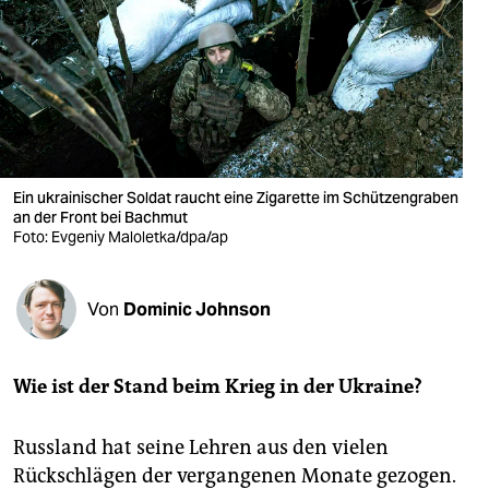
berlin
nord
wahrheit
verlag
verlag
Ein ukrainischer Soldat raucht eine Zigarette im Schützengraben
an der Front bei Bachmut
veranstaltungen
Foto: Evgeniy Maloletka/dpa/ap
shop
Von
Dominic Johnson
fragen & hilfe
unterstützen
Wie ist der Stand beim Krieg in der Ukraine?
abo
Russland hat seine Lehren aus den vielen
genossenschaft
Rückschlägen der vergangenen Monate gezogen.