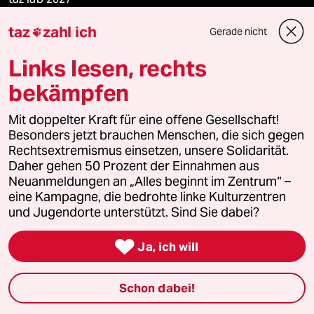
taz
zahl ich
Gerade nicht

Mehr taz Lesestoff
Links lesen, rechts
bekämpfen
taz Blogs
Mit doppelter Kraft für eine offene Gesellschaft!
Besonders jetzt brauchen Menschen, die sich gegen
taz FUTURZWEI
Rechtsextremismus einsetzen, unsere Solidarität.
Daher gehen 50 Prozent der Einnahmen aus
Le Monde diplomatique
Neuanmeldungen an „Alles beginnt im Zentrum“ –
eine Kampagne, die bedrohte linke Kulturzentren
taz Archiv
und Jugendorte unterstützt. Sind Sie dabei?

Ja, ich will
Mehr taz Angebote
Schon dabei!