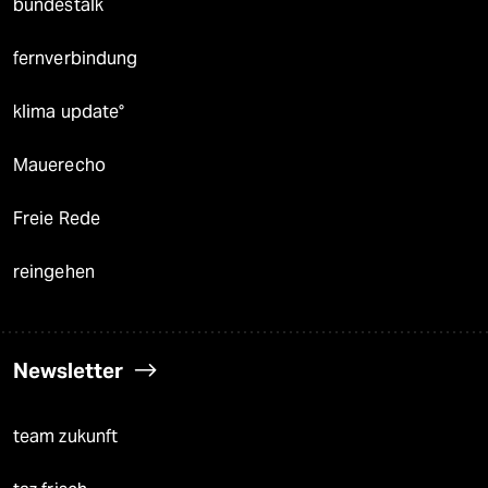
bundestalk
fernverbindung
klima update°
Mauerecho
Freie Rede
reingehen
Newsletter
team zukunft