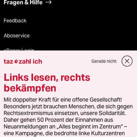
Fragen & Hilfe
Feedback
Aboservice
ePaper Login
taz
zahl ich
Gerade nicht

Downloads für Abonnierende
Links lesen, rechts
bekämpfen
© 2026 taz Verlags und Vertriebs GmbH
Mit doppelter Kraft für eine offene Gesellschaft!
Alle Rechte vorbehalten. Bei rechtlichen Fragen oder für Genehmigungen
wenden Sie sich bitte an
lizenzen@taz.de
Besonders jetzt brauchen Menschen, die sich gegen
Rechtsextremismus einsetzen, unsere Solidarität.
Daher gehen 50 Prozent der Einnahmen aus
Feedback
Redaktionsstatut
Kommune-Richtlinien
KI-
Neuanmeldungen an „Alles beginnt im Zentrum“ –
eine Kampagne, die bedrohte linke Kulturzentren