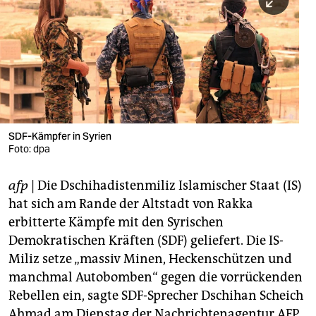
berlin
nord
wahrheit
verlag
verlag
SDF-Kämpfer in Syrien
Foto: dpa
veranstaltungen
shop
afp
| Die Dschihadistenmiliz Islamischer Staat (IS)
hat sich am Rande der Altstadt von Rakka
fragen & hilfe
erbitterte Kämpfe mit den Syrischen
unterstützen
Demokratischen Kräften (SDF) geliefert. Die IS-
Miliz setze „massiv Minen, Heckenschützen und
abo
manchmal Autobomben“ gegen die vorrückenden
genossenschaft
Rebellen ein, sagte SDF-Sprecher Dschihan Scheich
Ahmad am Dienstag der Nachrichtenagentur AFP.