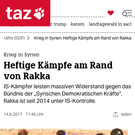

taz zahl ich
bergsteigen
usa unter trump
katzen
landtagswahl in sachs

taz zahl ich
 Kräfte (SDF)
Krieg in Syrien: Heftige Kämpfe am Rand von Rakka
taz zahl ich
themen
Krieg in Syrien
Heftige Kämpfe am Rand
politik
von Rakka
öko
IS-Kämpfer leisten massiven Widerstand gegen das
Bündnis der „Syrischen Demokratischen Kräfte“.
gesellschaft
Rakka ist seit 2014 unter IS-Kontrolle.
kultur
14.6.2017
11:46 Uhr
teilen
sport