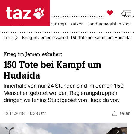

taz zahl ich
bergsteigen
usa unter trump
katzen
landtagswahl in sachs

taz zahl ich
Nahost
Krieg im Jemen eskaliert: 150 Tote bei Kampf um Hudaida
taz zahl ich
themen
Krieg im Jemen eskaliert
150 Tote bei Kampf um
politik
Hudaida
öko
Innerhalb von nur 24 Stunden sind im Jemen 150
Menschen getötet worden. Regierungstruppen
gesellschaft
dringen weiter ins Stadtgebiet von Hudaida vor.
kultur
12.11.2018
10:38 Uhr
teilen
sport