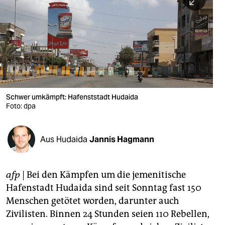
berlin
nord
wahrheit
verlag
verlag
Schwer umkämpft: Hafenststadt Hudaida
Foto: dpa
veranstaltungen
shop
Aus Hudaida
Jannis Hagmann
fragen & hilfe
unterstützen
afp
| Bei den Kämpfen um die jemenitische
Hafenstadt Hudaida sind seit Sonntag fast 150
abo
Menschen getötet worden, darunter auch
genossenschaft
Zivilisten. Binnen 24 Stunden seien 110 Rebellen,