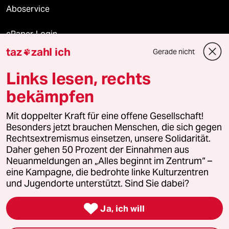
Aboservice
ePaper Login
taz
zahl ich
Gerade nicht

Downloads für Abonnierende
Links lesen, rechts
bekämpfen
© 2026 taz Verlags und Vertriebs GmbH
Alle Rechte vorbehalten. Bei rechtlichen Fragen oder für Genehmigungen
Mit doppelter Kraft für eine offene Gesellschaft!
wenden Sie sich bitte an
lizenzen@taz.de
Besonders jetzt brauchen Menschen, die sich gegen
Rechtsextremismus einsetzen, unsere Solidarität.
Daher gehen 50 Prozent der Einnahmen aus
Feedback
Redaktionsstatut
Kommune-Richtlinien
KI-
Neuanmeldungen an „Alles beginnt im Zentrum“ –
eine Kampagne, die bedrohte linke Kulturzentren
Leitlinie
Informant
Datenschutz
Impressum
AGB
und Jugendorte unterstützt. Sind Sie dabei?
Seitenwende
Einwilligungen widerrufen (Ads)

Ja, ich will