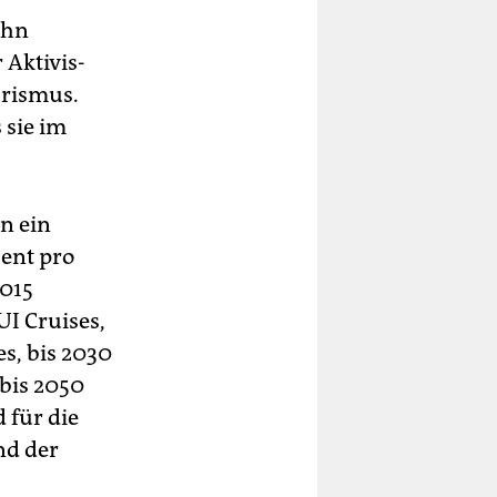
ahn
k­ti­vis­
urismus.
 sie im
n ein
ent pro
2015
I Cruises,
es, bis 2030
bis 2050
 für die
nd der