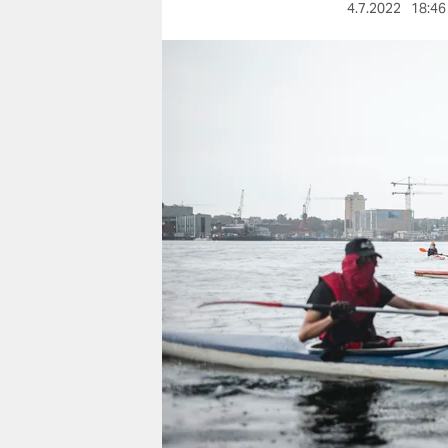
berlin
4.7.2022
18:46
nord
wahrheit
verlag
verlag
veranstaltungen
shop
fragen & hilfe
unterstützen
abo
genossenschaft