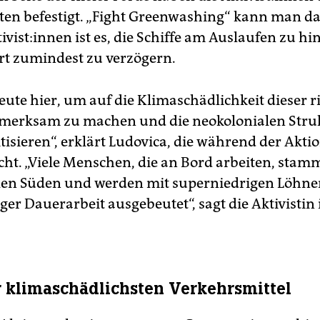
en befestigt. „Fight Greenwashing“ kann man da
­ti­vis­t:in­nen ist es, die Schiffe am Auslaufen zu h
rt zumindest zu verzögern.
eute hier, um auf die Klimaschädlichkeit dieser r
fmerksam zu machen und die neokolonialen Stru
tisieren“, erklärt Ludovica, die während der Akti
icht. „Viele Menschen, die an Bord arbeiten, sta
len Süden und werden mit superniedrigen Löhn
er Dauerarbeit ausgebeutet“, sagt die Aktivistin
r klimaschädlichsten Verkehrsmittel