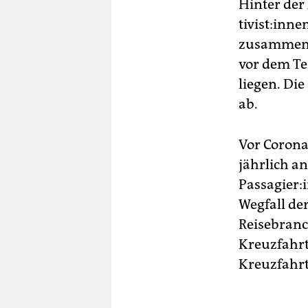
Hinter der
ti­vis­t:in
zusammenge
vor dem Te
liegen. Die
ab.
Vor Corona 
jährlich an
Passagier:
Wegfall de
Reisebranc
Kreuzfahrt
Kreuzfahr