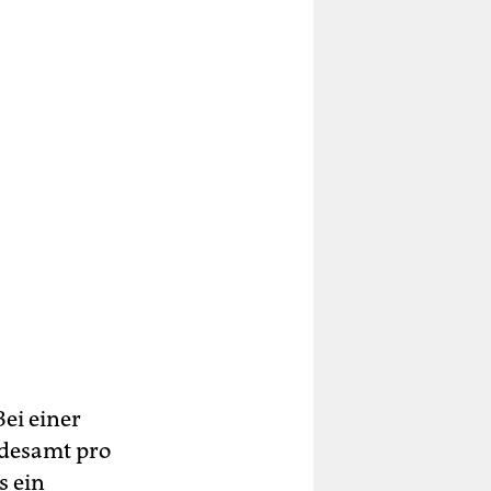
Bei einer
ndesamt pro
s ein