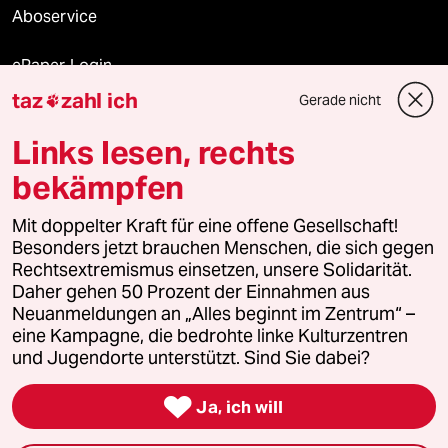
Aboservice
ePaper Login
taz
zahl ich
Gerade nicht

Downloads für Abonnierende
Links lesen, rechts
bekämpfen
© 2026 taz Verlags und Vertriebs GmbH
Mit doppelter Kraft für eine offene Gesellschaft!
Alle Rechte vorbehalten. Bei rechtlichen Fragen oder für Genehmigungen
wenden Sie sich bitte an
lizenzen@taz.de
Besonders jetzt brauchen Menschen, die sich gegen
Rechtsextremismus einsetzen, unsere Solidarität.
Daher gehen 50 Prozent der Einnahmen aus
Feedback
Redaktionsstatut
Kommune-Richtlinien
KI-
Neuanmeldungen an „Alles beginnt im Zentrum“ –
eine Kampagne, die bedrohte linke Kulturzentren
Leitlinie
Informant
Datenschutz
Impressum
AGB
und Jugendorte unterstützt. Sind Sie dabei?
Seitenwende
Einwilligungen widerrufen (Ads)

Ja, ich will