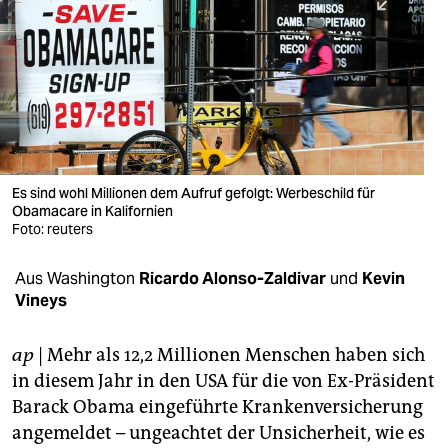
berlin
nord
wahrheit
verlag
verlag
Es sind wohl Millionen dem Aufruf gefolgt: Werbeschild für
Obamacare in Kalifornien
veranstaltungen
Foto: reuters
shop
Aus Washington
Ricardo Alonso-Zaldivar
und
Kevin
fragen & hilfe
Vineys
unterstützen
ap
| Mehr als 12,2 Millionen Menschen haben sich
abo
in diesem Jahr in den USA für die von Ex-Präsident
Barack Obama eingeführte Krankenversicherung
genossenschaft
angemeldet – ungeachtet der Unsicherheit, wie es