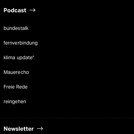
Podcast
bundestalk
fernverbindung
klima update°
Mauerecho
Freie Rede
reingehen
Newsletter