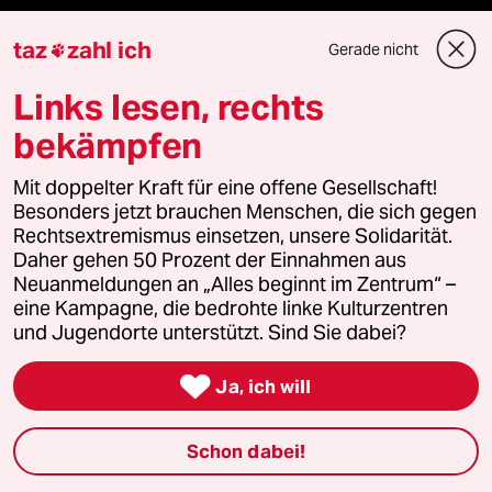
Mehr taz Angebote
taz
zahl ich
Gerade nicht

Links lesen, rechts
Reisen
bekämpfen
Kantine
Mit doppelter Kraft für eine offene Gesellschaft!
Besonders jetzt brauchen Menschen, die sich gegen
Shop
Rechtsextremismus einsetzen, unsere Solidarität.
Daher gehen 50 Prozent der Einnahmen aus
Anzeigen
Neuanmeldungen an „Alles beginnt im Zentrum“ –
eine Kampagne, die bedrohte linke Kulturzentren
und Jugendorte unterstützt. Sind Sie dabei?
Fragen & Hilfe

Ja, ich will
Feedback
Schon dabei!
Aboservice