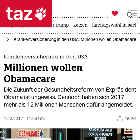

taz zahl ich
bergsteigen
usa unter trump
katzen
landtagswahl in sachs

taz zahl ich
it
Krankenversicherung in den USA: Millionen wollen Obamacare
taz zahl ich
themen
Krankenversicherung in den USA
Millionen wollen
politik
Obamacare
öko
Die Zukunft der Gesundheitsreform von Expräsident
Obama ist ungewiss. Dennoch haben sich 2017
gesellschaft
mehr als 12 Millionen Menschen dafür angemeldet.
kultur
12.2.2017
11:29 Uhr
teilen
sport