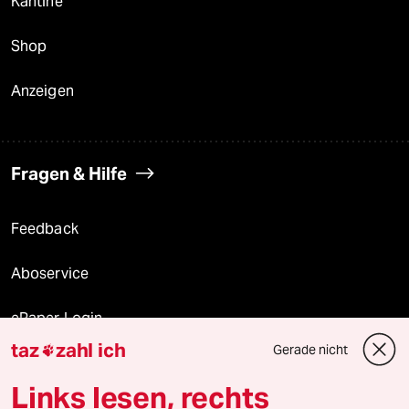
Kantine
Shop
Anzeigen
Fragen & Hilfe
Feedback
Aboservice
ePaper Login
taz
zahl ich
Gerade nicht

Downloads für Abonnierende
Links lesen, rechts