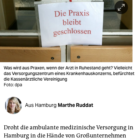
berlin
nord
wahrheit
verlag
verlag
veranstaltungen
Was wird aus Praxen, wenn der Arzt in Ruhestand geht? Vielleicht
das Versorgungszentrum eines Krankenhauskonzerns, befürchtet
die Kassenärztliche Vereinigung
shop
Foto: dpa
fragen & hilfe
unterstützen
Aus Hamburg
Marthe Ruddat
abo
Droht die ambulante medizinische Versorgung in
genossenschaft
Hamburg in die Hände von Großunternehmen