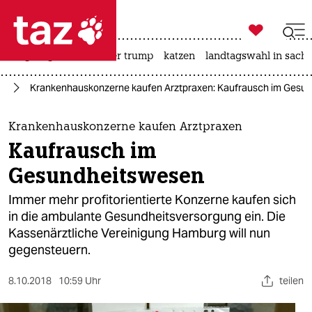

taz zahl ich
bergsteigen
usa unter trump
katzen
landtagswahl in sachs

taz zahl ich
rg
Krankenhauskonzerne kaufen Arztpraxen: Kaufrausch im Gesu
taz zahl ich
themen
Krankenhauskonzerne kaufen Arztpraxen
Kaufrausch im
politik
Gesundheitswesen
öko
Immer mehr profitorientierte Konzerne kaufen sich
in die ambulante Gesundheitsversorgung ein. Die
gesellschaft
Kassenärztliche Vereinigung Hamburg will nun
gegensteuern.
kultur
sport
8.10.2018
10:59 Uhr
teilen