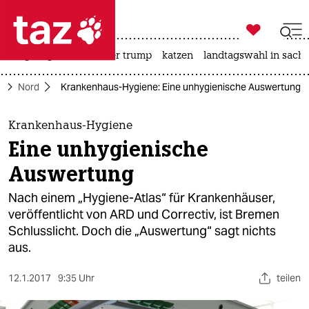

taz zahl ich
bergsteigen
usa unter trump
katzen
landtagswahl in sachs

taz zahl ich
e
Nord
Krankenhaus-Hygiene: Eine unhygienische Auswertung
taz zahl ich
themen
Krankenhaus-Hygiene
Eine unhygienische
politik
Auswertung
öko
Nach einem „Hygiene-Atlas“ für Krankenhäuser,
veröffentlicht von ARD und Correctiv, ist Bremen
gesellschaft
Schlusslicht. Doch die „Auswertung“ sagt nichts
aus.
kultur
sport
12.1.2017
9:35 Uhr
teilen