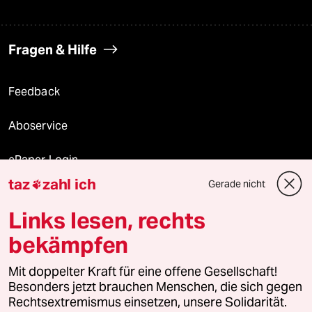
Fragen & Hilfe
Feedback
Aboservice
ePaper Login
taz
zahl ich
Gerade nicht

Downloads für Abonnierende
Links lesen, rechts
bekämpfen
© 2026 taz Verlags und Vertriebs GmbH
Mit doppelter Kraft für eine offene Gesellschaft!
Alle Rechte vorbehalten. Bei rechtlichen Fragen oder für Genehmigungen
wenden Sie sich bitte an
lizenzen@taz.de
Besonders jetzt brauchen Menschen, die sich gegen
Rechtsextremismus einsetzen, unsere Solidarität.