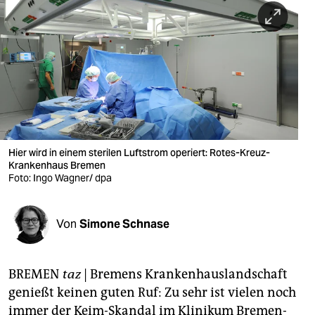
berlin
nord
wahrheit
verlag
verlag
veranstaltungen
Hier wird in einem sterilen Luftstrom operiert: Rotes-Kreuz-
Krankenhaus Bremen
Foto: Ingo Wagner/ dpa
shop
fragen & hilfe
Von
Simone Schnase
unterstützen
abo
BREMEN
taz
| Bremens Krankenhauslandschaft
genossenschaft
genießt keinen guten Ruf: Zu sehr ist vielen noch
immer der Keim-Skandal im Klinikum Bremen-