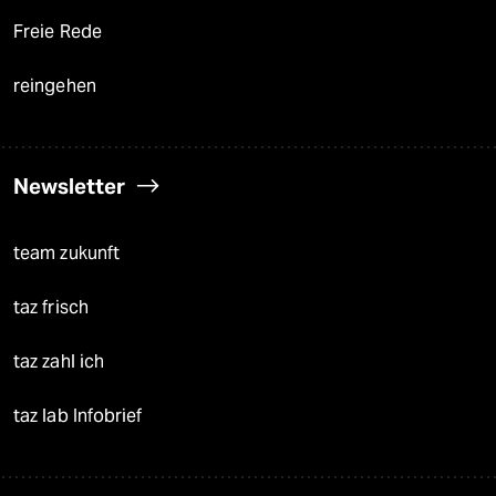
Freie Rede
reingehen
Newsletter
team zukunft
taz frisch
taz zahl ich
taz lab Infobrief