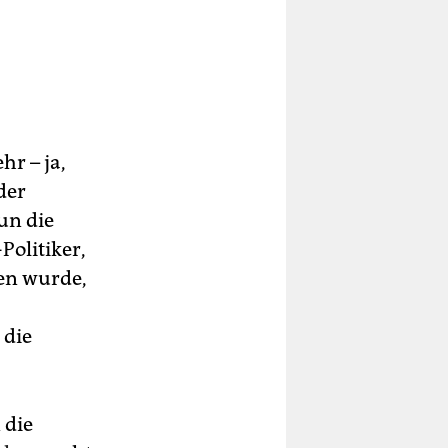
r – ja,
der
n die
olitiker,
en wurde,
 die
 die