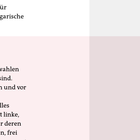
für
ngarische
wahlen
sind.
h und vor
lles
 linke,
ür deren
n, frei