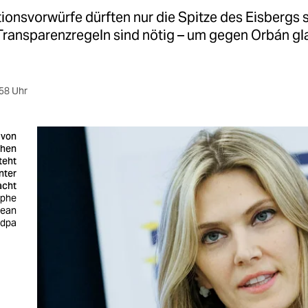
ionsvorwürfe dürften nur die Spitze des Eisbergs s
Transparenzregeln sind nötig – um gegen Orbán g
58 Uhr
 von
chen
teht
nter
acht
ophe
pean
 dpa