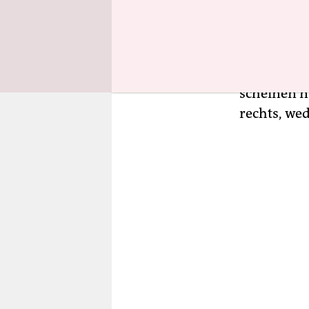
Dass es si
handelt, dü
„die üblic
Absetzung e
scheinen nu
rechts, we