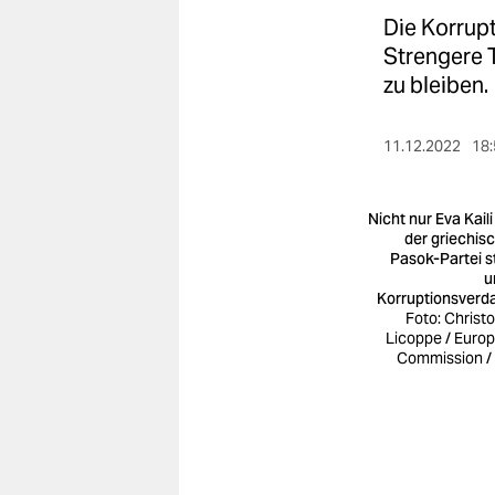
berlin
Die Korrupt
nord
Strengere 
zu bleiben.
wahrheit
verlag
11.12.2022
18:
verlag
Nicht nur Eva Kaili
veranstaltungen
der griechis
Pasok-Partei s
u
shop
Korruptionsverd
Foto: Christ
fragen & hilfe
Licoppe / Euro
Commission /
unterstützen
abo
genossenschaft