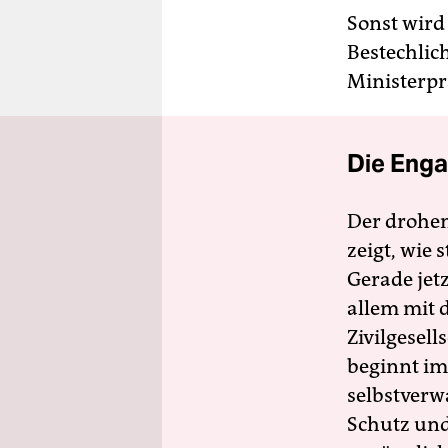
Sonst wird
Bestechlic
Ministerpr
Die Enga
Der drohe
zeigt, wie
Gerade jet
allem mit d
Zivilgesell
beginnt im
selbstverw
Schutz und 