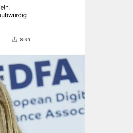
ein.
laubwürdig
teilen