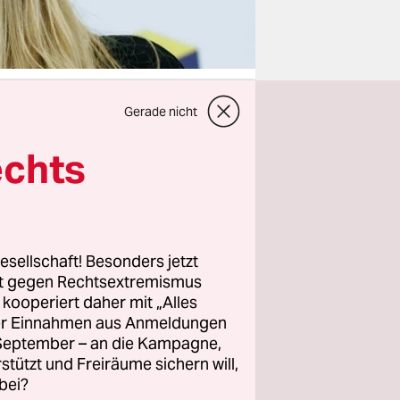
Gerade nicht
echts
dnete
st offenbar
Parlament
beschäftigt
heidung
esellschaft! Besonders jetzt
rt gegen Rechtsextremismus
rrupte
z kooperiert daher mit „Alles
chwieriger
ller Einnahmen aus Anmeldungen
cher
. September – an die Kampagne,
rstützt und Freiräume sichern will,
bei?