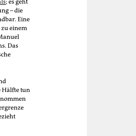
als
; es geht
ng – die
ndbar. Eine
t zu einem
 Manuel
hs. Das
sche
und
e Hälfte tun
ufgenommen
bergrenze
ezieht