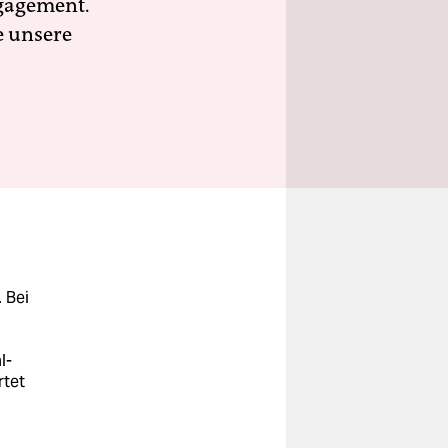
ngagement.
e unsere
 Bei
l-
rtet