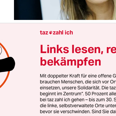
taz
zahl ich

Links lesen, r
griechische und mehrere italienische EU-Abgeor
en unter Korruptionsverdacht. Das „böse“ Katar i
bekämpfen
Geldgeber gewesen. So beginnt das Europäische 
 Woche der WM in Katar. In dieser Stimmungslage 
uropäische Union mit der bereits vertagten Entsc
Mit doppelter Kraft für eine offene G
brauchen Menschen, die sich vor O
infrieren von Milliarden Euro EU-Geld
für das ko
einsetzen, unsere Solidarität. Die ta
n, die spätestens diese Woche fallen soll. Ein s
beginnt im Zentrum“. 50 Prozent a
für Brüssel, um Überzeugungsarbeit in vorbildli
bei taz zahl ich gehen – bis zum 30
zu leisten – Eigentor in Brüssel.
die linke, selbstverwaltete Orte unte
bevor sie verschwinden. Sind Sie da