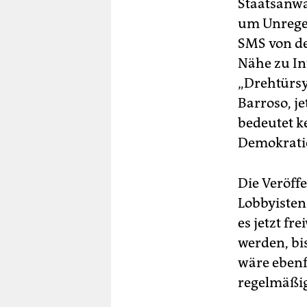
Staatsanwal
um Unregel
SMS von de
Nähe zu In
„Drehtürsy
Barroso, j
bedeutet k
Demokrati
Die Veröff
Lobbyisten 
es jetzt fr
werden, bi
wäre ebenfa
regelmäßig