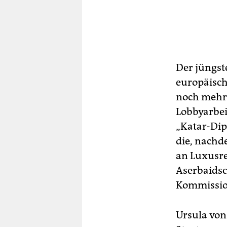
Der jüngste
europäisch
noch mehr!
Lobbyarbei
„Katar-Dip
die, nach
an Luxusre
Aserbaidsch
Kommissio
Ursula von