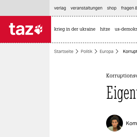
hautnavigation anspringen
hauptinhalt anspringen
footer anspringen
verlag
veranstaltungen
shop
fragen &
krieg in der ukraine
hitze
us-demokr

taz zahl ich
taz zahl ich
Startseite
Politik
Europa
Korrupt
themen
politik
Korruptions
öko
Eigen
gesellschaft
kultur
Kom
sport