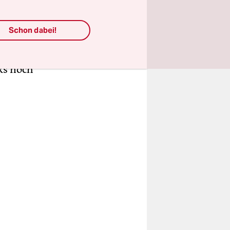
bgeordnete
 lassen –
Schon dabei!
 die
ents
nks noch