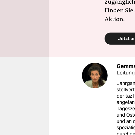
zugänglich
Finden Sie
Aktion.
Jetzt u
Gemma 
Leitung
Jahrgang
stellver
der taz 
angefang
Tagesze
und Oste
und an d
speziali
durchgef