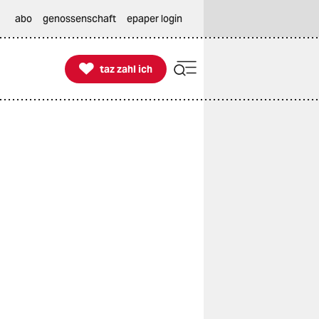
abo
genossenschaft
epaper login

taz zahl ich
taz zahl ich