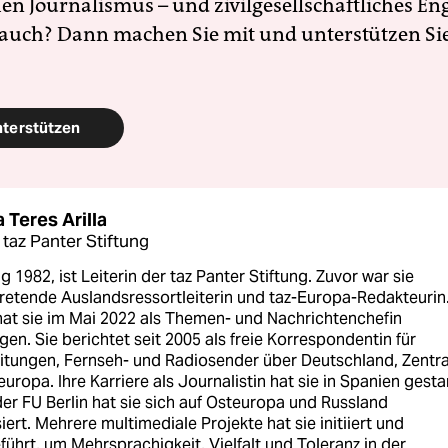
en Journalismus – und zivilgesellschaftliches E
 auch? Dann machen Sie mit und unterstützen Si
nterstützen
Teres Arilla
 taz Panter Stiftung
 1982, ist Leiterin der taz Panter Stiftung. Zuvor war sie
tretende Auslandsressortleiterin und taz-Europa-Redakteurin.
hat sie im Mai 2022 als Themen- und Nachrichtenchefin
en. Sie berichtet seit 2005 als freie Korrespondentin für
itungen, Fernseh- und Radiosender über Deutschland, Zentra
uropa. Ihre Karriere als Journalistin hat sie in Spanien gesta
er FU Berlin hat sie sich auf Osteuropa und Russland
siert. Mehrere multimediale Projekte hat sie initiiert und
ührt, um Mehrsprachigkeit, Vielfalt und Toleranz in der