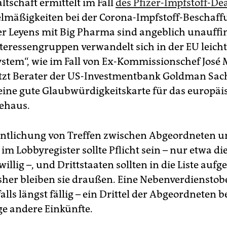
tschaft ermittelt im Fall
des Pfizer-Impfstoff-De
mäßigkeiten bei der Corona-Impfstoff-Beschaffu
r Leyens mit Big Pharma sind angeblich unauffi
teressengruppen verwandelt sich in der EU leich
stem“, wie im Fall von Ex-Kommissionschef José
etzt Berater der US-Investmentbank Goldman Sac
eine gute Glaubwürdigkeitskarte für das europäi
ehaus.
entlichung von Treffen zwischen Abgeordneten 
im Lobbyregister sollte Pflicht sein – nur etwa di
eiwillig –, und Drittstaaten sollten in die Liste a
sher bleiben sie draußen. Eine Nebenverdiensto
lls längst fällig – ein Drittel der Abgeordneten b
e andere Einkünfte.