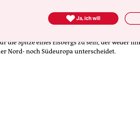
ch um angebliche korrupte südeuropäische EU-A
rfte einige Bür­ge­r*in­nen beruhigt zurücklehnen

Ja, ich will
hen Verdächtigen“ eben. Die fünf Festnahmen und
iner der 14 Vize­­prä­si­den­t*in­nen des EU-Parlam
r die Spitze eines Eisbergs zu sein, der weder li
der Nord- noch Südeuropa unterscheidet.