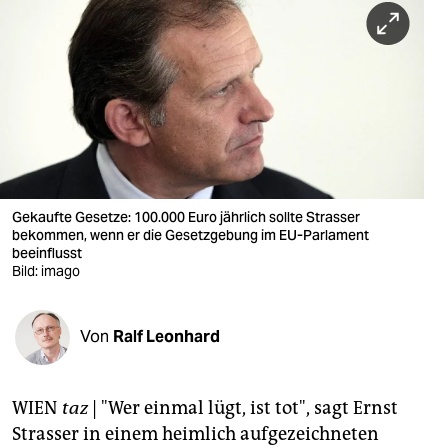
berlin
nord
wahrheit
verlag
verlag
veranstaltungen
Gekaufte Gesetze: 100.000 Euro jährlich sollte Strasser
bekommen, wenn er die Gesetzgebung im EU-Parlament
beeinflusst
shop
Bild: imago
fragen & hilfe
unterstützen
Von
Ralf Leonhard
abo
WIEN
taz
| "Wer einmal lügt, ist tot", sagt Ernst
genossenschaft
Strasser in einem heimlich aufgezeichneten