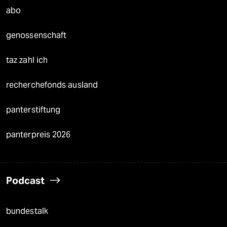
abo
genossenschaft
taz zahl ich
recherchefonds ausland
panterstiftung
panterpreis 2026
Podcast
bundestalk