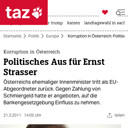

taz zahl ich
bergsteigen
usa unter trump
katzen
landtagswahl in sachs

taz zahl ich
Startseite
Politik
Europa
Korruption in Österreich: Politisc
taz zahl ich
themen
Korruption in Österreich
Politisches Aus für Ernst
politik
Strasser
öko
Österreichs ehemaliger Innenminister tritt als EU-
Abgeordneter zurück. Gegen Zahlung von
gesellschaft
Schmiergeld hatte er angeboten, auf die
Bankengesetzgebung Einfluss zu nehmen.
kultur
sport
21.3.2011
14:05 Uhr
teilen