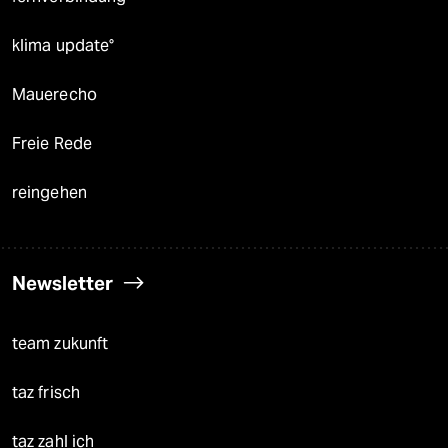
klima update°
Mauerecho
Freie Rede
reingehen
Newsletter
team zukunft
taz frisch
taz zahl ich