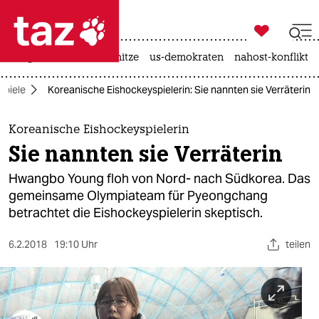

taz zahl ich
krieg in der ukraine
hitze
us-demokraten
nahost-konflikt

taz zahl ich
spiele
Koreanische Eishockeyspielerin: Sie nannten sie Verräterin
taz zahl ich
themen
Koreanische Eishockeyspielerin
Sie nannten sie Verräterin
politik
Hwangbo Young floh von Nord- nach Südkorea. Das
öko
gemeinsame Olympiateam für Pyeongchang
betrachtet die Eishockeyspielerin skeptisch.
gesellschaft
6.2.2018
19:10 Uhr
teilen
kultur
sport