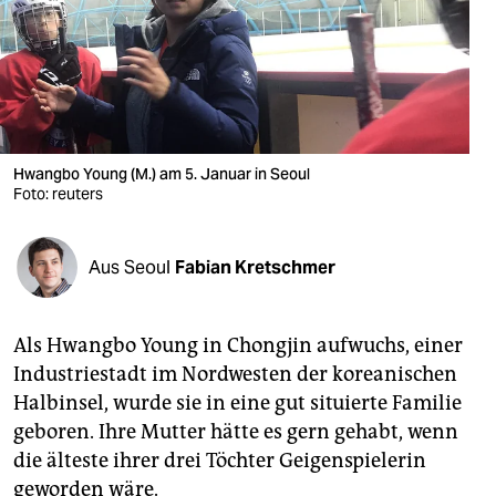
berlin
nord
wahrheit
verlag
Hwangbo Young (M.) am 5. Januar in Seoul
verlag
Foto: reuters
veranstaltungen
Aus Seoul
Fabian Kretschmer
shop
fragen & hilfe
Als Hwangbo Young in Chongjin aufwuchs, einer
unterstützen
Industriestadt im Nordwesten der koreanischen
Halbinsel, wurde sie in eine gut situierte Familie
abo
geboren. Ihre Mutter hätte es gern gehabt, wenn
genossenschaft
die älteste ihrer drei Töchter Geigenspielerin
geworden wäre.