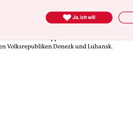
 bringt den beiden Soldaten hier auf diesem Feld
ei, wie sie Drohnen steuern. Ihr Kommandant hat

Ja, ich will
chickt, sie werden nach ein paar Wochen wieder 
ück in den Krieg der ukrainischen Arme mit den
isch-russischen Truppen der international nicht
en Volksrepubliken Donezk und Luhansk.