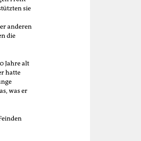
tützten sie
er anderen
en die
0 Jahre alt
er hatte
Junge
as, was er
 Feinden