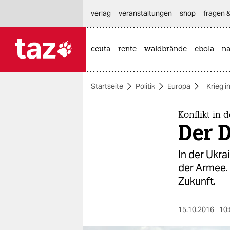
hautnavigation anspringen
hauptinhalt anspringen
footer anspringen
verlag
veranstaltungen
shop
fragen &
ceuta
rente
waldbrände
ebola
na

taz zahl ich
taz zahl ich
Startseite
Politik
Europa
Krieg i
themen
politik
Konflikt in 
Der D
öko
In der Ukra
gesellschaft
der Armee. 
Zukunft.
kultur
sport
15.10.2016
10: