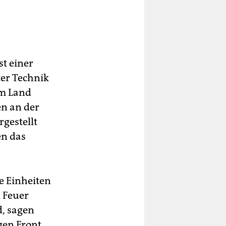
st einer
eter Technik
im Land
en an der
gestellt
en das
e Einheiten
n Feuer
, sagen
gen Front