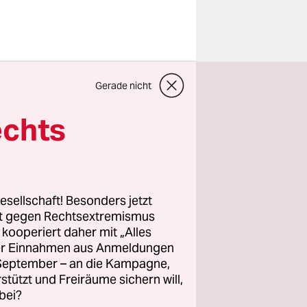
chtbaren
Gerade nicht
elnd
ausgedörrte
echts
ne landen,
 Styropor
t lange,
 nicht zu
esellschaft! Besonders jetzt
rt gegen Rechtsextremismus
z kooperiert daher mit „Alles
ller Einnahmen aus Anmeldungen
nn findet
. September – an die Kampagne,
 silberne
rstützt und Freiräume sichern will,
st der
bei?