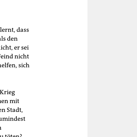
lernt, dass
als den
cht, er sei
Feind nicht
elfen, sich
 Krieg
men mit
en Stadt,
 zumindest
n
u töten?