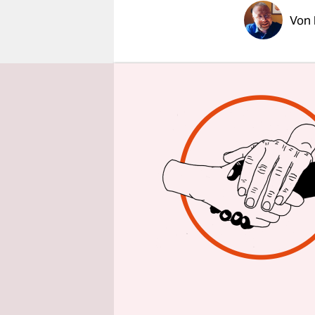
epaper login
Von
Das kleine
Faust getro
schwebt de
Gras. Die b
schauen si
holen gehe
denn das Fe
sehen.
„Beim näch
ihr das Din
Kastenbrill