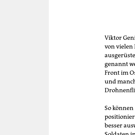
Viktor Geni
von vielen 
ausgerüste
genannt we
Front im O
und manche
Drohnenfli
So können 
positionier
besser aus
Soldaten i