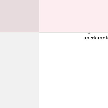
Lehrer, er
von Kiew b
beiden ges
gehen, zur
separatist
anerkannt