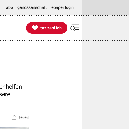
abo
genossenschaft
epaper login

taz zahl ich
taz zahl ich
er helfen
ssere
teilen