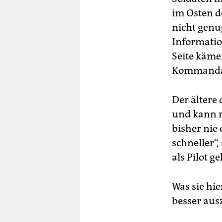
im Osten de
nicht genu
Informati
Seite kämen
Kommandant
Der ältere 
und kann ri
bisher nie 
schneller“,
als Pilot ge
Was sie hie
besser ausz