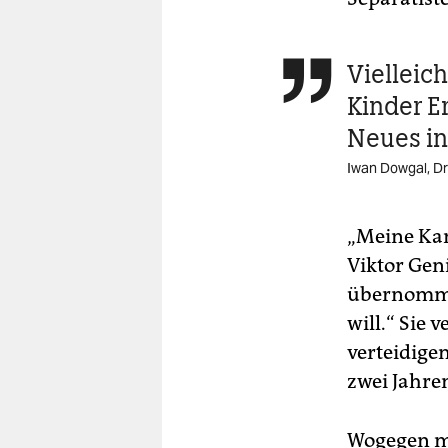
Vielleic

Kinder E
Neues in
Iwan Dowgal, D
„Meine Kam
Viktor Geni
übernomme
will.“ Sie 
verteidige
zwei Jahre
Wogegen mu