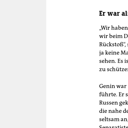
Er war a
„Wir haben
wir beim D
Rückstoß“, 
ja keine Ma
sehen. Es i
zu schütze
Genin war 
führte. Er
Russen gek
die nahe de
seltsam an
Separatist