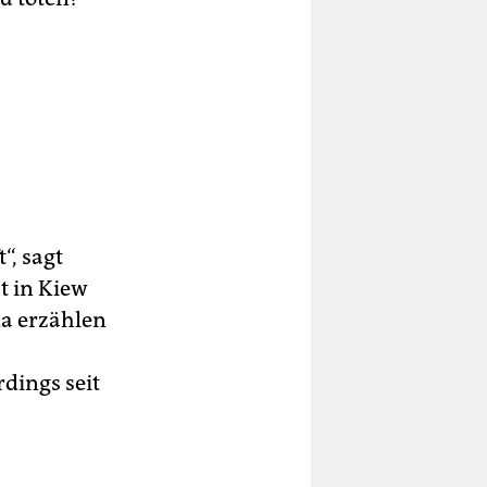
“, sagt
t in Kiew
a erzählen
dings seit