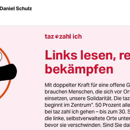
Daniel Schulz
 weiße Flugzeug zuckt zurück, wie von einer unsi
taz
zahl ich

ffen, ein Fallschirm entfaltet sich und sanft pend
r Flieger gen Boden, hinab in das von der Sonne 
Links lesen, r
eiden Soldaten, die trainieren, wie sie eine Droh
bekämpfen
ch an. Wer von ihnen soll den Körper aus weißem
n? Dann läuft der jüngere von beiden los. Er such
ld ist groß, das Gras hoch, die gelandete Drohne
Mit doppelter Kraft für eine offene G
brauchen Menschen, die sich vor O
einsetzen, unsere Solidarität. Die ta
beginnt im Zentrum“. 50 Prozent a
sten Mal machen wir eine Alarmanlage dran, da
bei taz zahl ich gehen – bis zum 30
g auch schneller“, sagt Viktor Genin, 54 Jahre alt,
die linke, selbstverwaltete Orte unte
e, immer lächelnd, Typ netter Großvater. Genin i
bevor sie verschwinden. Sind Sie da