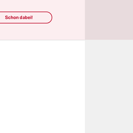
 am Rand
 die
Schon dabei!
nach Osten