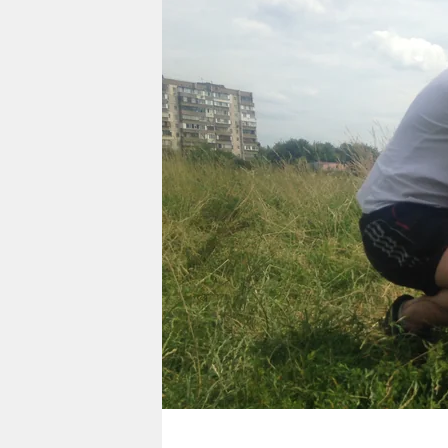
berlin
nord
wahrheit
verlag
verlag
veranstaltungen
shop
fragen & hilfe
unterstützen
abo
genossenschaft