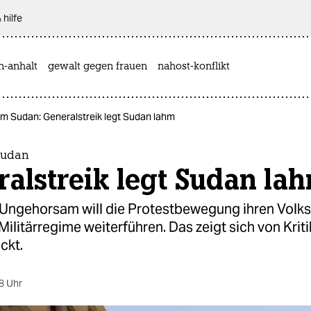
 hilfe
n-anhalt
gewalt gegen frauen
nahost-konflikt
 im Sudan: Generalstreik legt Sudan lahm
Sudan
alstreik legt Sudan la
m Ungehorsam will die Protestbewegung ihren Volk
ilitärregime weiterführen. Das zeigt sich von Kriti
ckt.
8 Uhr