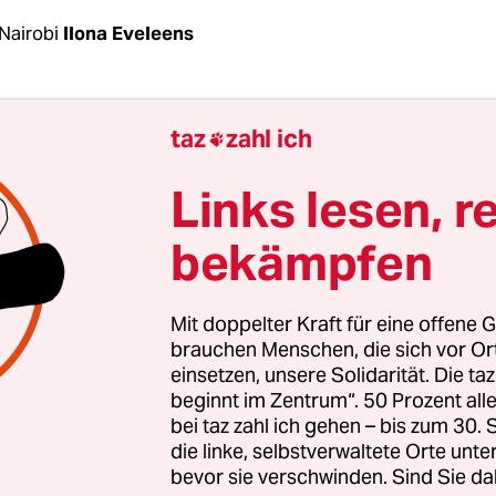
Nairobi
Ilona Eveleens
osition rief zum Streik
, und massenhaft sind S
taz
zahl ich

ag dem Aufruf gefolgt. Geschäfte in Khartum sind
nd leer, die Wirtschaft ist paralysiert.
Links lesen, r
bekämpfen
hende Militärrat
versucht den Generalstreik mit 
. Arbeitnehmer der Elektrizitätsgesellschaft wu
wie Mitglieder der Pilotengewerkschaft. Bankange
Mit doppelter Kraft für eine offene G
ht, wenn sie nicht zur Arbeit gehen. Nur kleine 
brauchen Menschen, die sich vor O
einsetzen, unsere Solidarität. Die ta
tranten trauen sich hier und da kurz auf die ve
beginnt im Zentrum“. 50 Prozent a
um Barrikaden aufzubauen. Täglich werden jung
bei taz zahl ich gehen – bis zum 30
schützen auf der Straße getötet. Am Sonntag wur
die linke, selbstverwaltete Orte unte
bevor sie verschwinden. Sind Sie da
artum gemeldet.