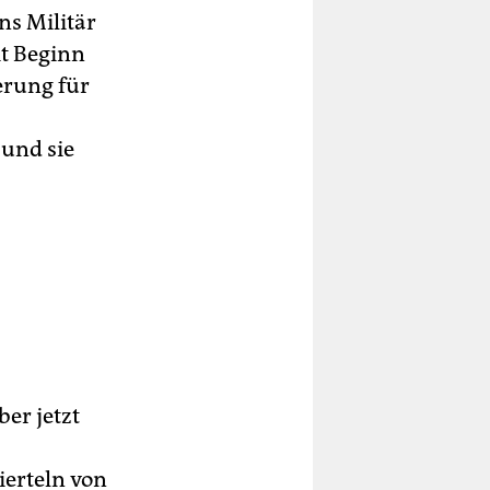
ns Militär
it Beginn
erung für
und sie
er jetzt
erteln von