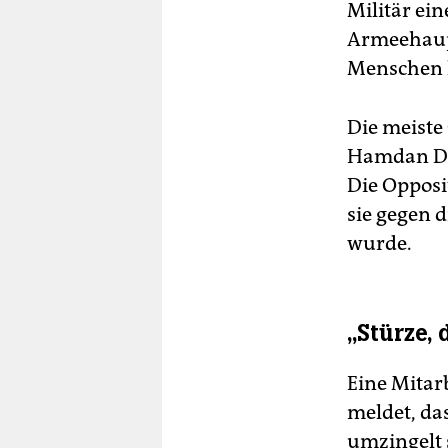
Militär ein
Armeehaupt
Menschen 
Die meiste
Hamdan Dag
Die Opposi
sie gegen d
wurde.
„Stürze, 
Eine Mitar
meldet, da
umzingelt 