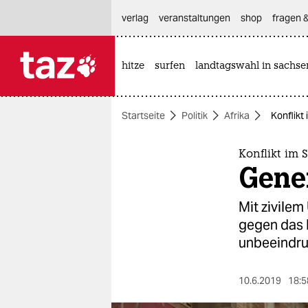
hautnavigation anspringen
hauptinhalt anspringen
footer anspringen
verlag
veranstaltungen
shop
fragen &
hitze
surfen
landtagswahl in sachse

taz zahl ich
taz zahl ich
Startseite
Politik
Afrika
Konflikt
themen
politik
Konflikt im 
Gener
öko
Mit zivile
gesellschaft
gegen das M
unbeeindru
kultur
sport
10.6.2019
18:5