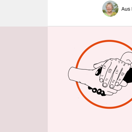
epaper login
Aus 
Sudans Opp
seit Sonnt
Behörden si
Der
herrsc
verhindern
verhaftet 
wird gedro
von Demons
Straßen, 
von Scharf
Tote in Kh