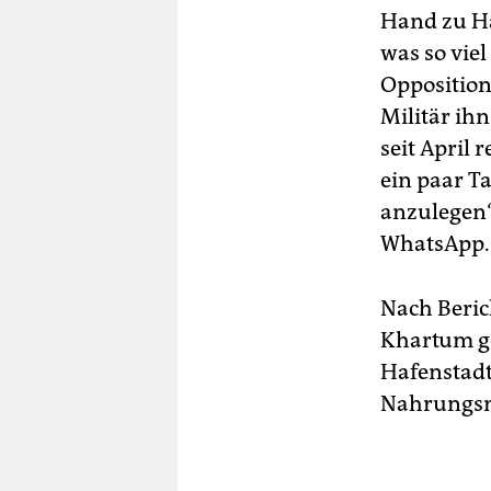
Hand zu Ha
was so viel
Opposition
Militär ihn
seit April 
ein paar T
anzulegen“,
WhatsApp.
Nach Beric
Khartum ge
Hafenstadt
Nahrungsmi