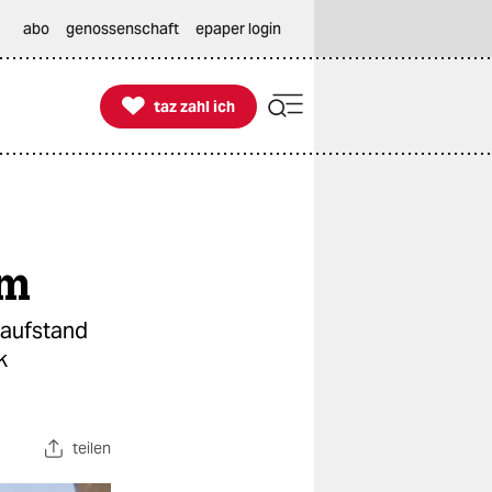
abo
genossenschaft
epaper login

taz zahl ich
taz zahl ich
hm
saufstand
k
teilen