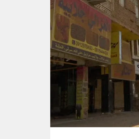
berlin
nord
wahrheit
verlag
verlag
veranstaltungen
shop
fragen & hilfe
unterstützen
abo
genossenschaft