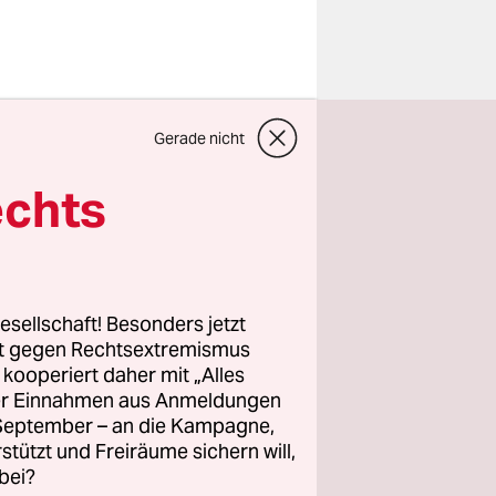
udanesen
Gerade nicht
 zu,
echts
Gewalt zu
rden ebenso
stellten
esellschaft! Besonders jetzt
Gruppen
rt gegen Rechtsextremismus
z kooperiert daher mit „Alles
rlassenen
ller Einnahmen aus Anmeldungen
e Menschen
. September – an die Kampagne,
den vier
rstützt und Freiräume sichern will,
bei?