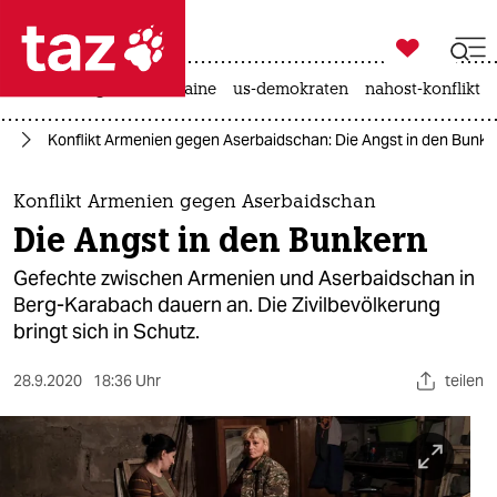

taz zahl ich
hitze
krieg in der ukraine
us-demokraten
nahost-konflikt

taz zahl ich
ch
Konflikt Armenien gegen Aserbaidschan: Die Angst in den Bunke
taz zahl ich
themen
Konflikt Armenien gegen Aserbaidschan
Die Angst in den Bunkern
politik
Gefechte zwischen Armenien und Aserbaidschan in
öko
Berg-Karabach dauern an. Die Zivilbevölkerung
bringt sich in Schutz.
gesellschaft
28.9.2020
18:36 Uhr
teilen
kultur
sport