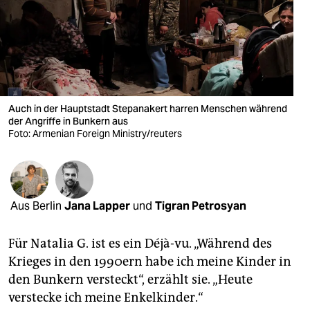
berlin
nord
wahrheit
verlag
Auch in der Hauptstadt Stepanakert harren Menschen während
verlag
der Angriffe in Bunkern aus
Foto: Armenian Foreign Ministry/reuters
veranstaltungen
shop
fragen & hilfe
Aus Berlin
Jana Lapper
und
Tigran Petrosyan
unterstützen
Für Natalia G. ist es ein Déjà-vu. „Während des
abo
Krieges in den 1990ern habe ich meine Kinder in
den Bunkern versteckt“, erzählt sie. „Heute
genossenschaft
verstecke ich meine Enkelkinder.“