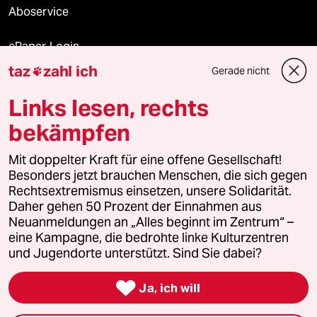
Aboservice
ePaper Login
taz
zahl ich
Gerade nicht

Downloads für Abonnierende
Links lesen, rechts
bekämpfen
© 2026 taz Verlags und Vertriebs GmbH
Mit doppelter Kraft für eine offene Gesellschaft!
Alle Rechte vorbehalten. Bei rechtlichen Fragen oder für Genehmigungen
wenden Sie sich bitte an
lizenzen@taz.de
Besonders jetzt brauchen Menschen, die sich gegen
Rechtsextremismus einsetzen, unsere Solidarität.
Daher gehen 50 Prozent der Einnahmen aus
Feedback
Redaktionsstatut
Kommune-Richtlinien
KI-
Neuanmeldungen an „Alles beginnt im Zentrum“ –
eine Kampagne, die bedrohte linke Kulturzentren
Leitlinie
Informant
Datenschutz
Impressum
AGB
und Jugendorte unterstützt. Sind Sie dabei?
Seitenwende
Einwilligungen widerrufen (Ads)

Ja, ich will