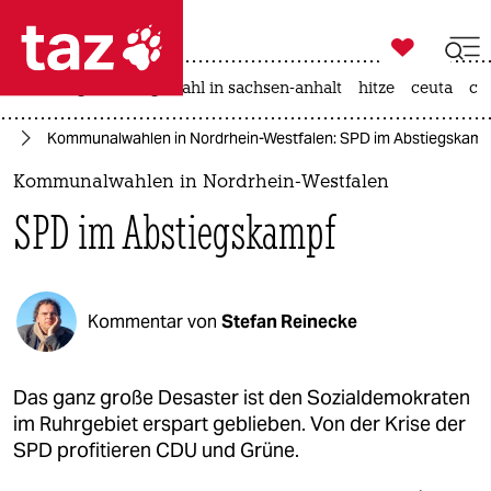

taz zahl ich
iran-krieg
landtagswahl in sachsen-anhalt
hitze
ceuta
ch

taz zahl ich
nd
Kommunalwahlen in Nordrhein-Westfalen: SPD im Abstiegskamp
taz zahl ich
Kommunalwahlen in Nordrhein-Westfalen
themen
SPD im Abstiegskampf
politik
öko
Kommentar von
Stefan Reinecke
gesellschaft
kultur
Das ganz große Desaster ist den Sozialdemokraten
im Ruhrgebiet erspart geblieben. Von der Krise der
sport
SPD profitieren CDU und Grüne.