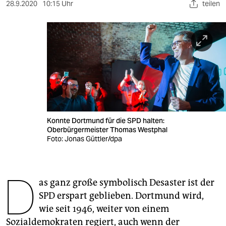
berlin
28.9.2020
10:15 Uhr
teilen
nord
wahrheit
verlag
verlag
veranstaltungen
Konnte Dortmund für die SPD halten:
shop
Oberbürgermeister Thomas Westphal
Foto: Jonas Güttler/dpa
fragen & hilfe
unterstützen
D
as ganz große symbolisch Desaster ist der
abo
SPD erspart geblieben. Dortmund wird,
genossenschaft
wie seit 1946, weiter von einem
Sozialdemokraten regiert, auch wenn der