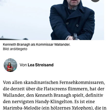
berlin
nord
wahrheit
verlag
verlag
Kenneth Branagh als Kommissar Wallander.
Bild: ard/degeto
veranstaltungen
shop
Von
Lea Streisand
fragen & hilfe
unterstützen
Von allen skandinavischen Fernsehkommissaren,
die derzeit über die Flatscreens flimmern, hat der
abo
Wallander, den Kenneth Branagh spielt, definitiv
den nervigsten Handy-Klingelton. Es ist eine
genossenschaft
Marimba-Melodie (ein hölzernes Xylophon), die in