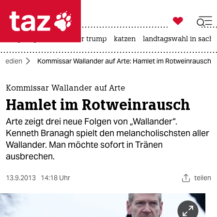

taz zahl ich
bergsteigen
usa unter trump
katzen
landtagswahl in sachs

taz zahl ich
Medien
Kommissar Wallander auf Arte: Hamlet im Rotweinrausch
taz zahl ich
themen
Kommissar Wallander auf Arte
Hamlet im Rotweinrausch
politik
Arte zeigt drei neue Folgen von „Wallander“.
öko
Kenneth Branagh spielt den melancholischsten aller
Wallander. Man möchte sofort in Tränen
gesellschaft
ausbrechen.
kultur
13.9.2013
14:18 Uhr
teilen
sport