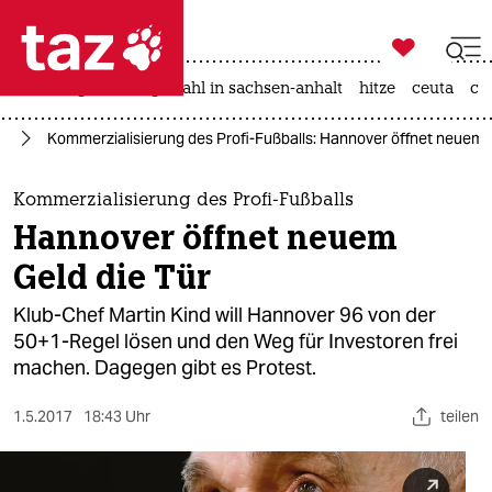

taz zahl ich
iran-krieg
landtagswahl in sachsen-anhalt
hitze
ceuta
ch

taz zahl ich
rd
Kommerzialisierung des Profi-Fußballs: Hannover öffnet neuem G
taz zahl ich
themen
Kommerzialisierung des Profi-Fußballs
Hannover öffnet neuem
politik
Geld die Tür
öko
Klub-Chef Martin Kind will Hannover 96 von der
50+1-Regel lösen und den Weg für Investoren frei
gesellschaft
machen. Dagegen gibt es Protest.
kultur
1.5.2017
18:43 Uhr
teilen
sport