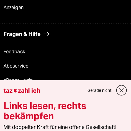
Anzeigen
Fragen & Hilfe
Feedback
Aboservice
ePaper Login
taz
zahl ich
Gerade nicht

Downloads für Abonnierende
Links lesen, rechts
bekämpfen
© 2026 taz Verlags und Vertriebs GmbH
Mit doppelter Kraft für eine offene Gesellschaft!
Alle Rechte vorbehalten. Bei rechtlichen Fragen oder für Genehmigungen
wenden Sie sich bitte an
lizenzen@taz.de