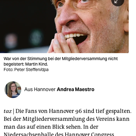
berlin
nord
wahrheit
verlag
verlag
War von der Stimmung bei der Mitgliederversammlung nicht
begeistert: Martin Kind.
veranstaltungen
Foto: Peter Steffen/dpa
shop
fragen & hilfe
Aus Hannover
Andrea Maestro
unterstützen
taz
| Die Fans von Hannover 96 sind tief gespalten.
abo
Bei der Mitgliederversammlung des Vereins kann
genossenschaft
man das auf einen Blick sehen. In der
Niedersachsenhalle des Hannover Congress