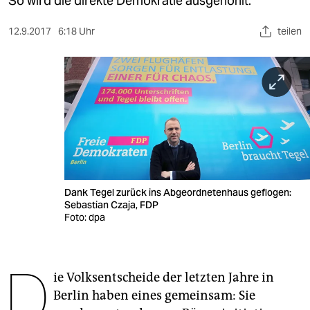
So wird die direkte Demokratie ausgehöhlt.
berlin
nord
12.9.2017
6:18 Uhr
teilen
wahrheit
verlag
verlag
veranstaltungen
shop
Dank Tegel zurück ins Abgeordnetenhaus geflogen:
fragen & hilfe
Sebastian Czaja, FDP
Foto: dpa
unterstützen
abo
D
ie Volksentscheide der letzten Jahre in
genossenschaft
Berlin haben eines gemeinsam: Sie