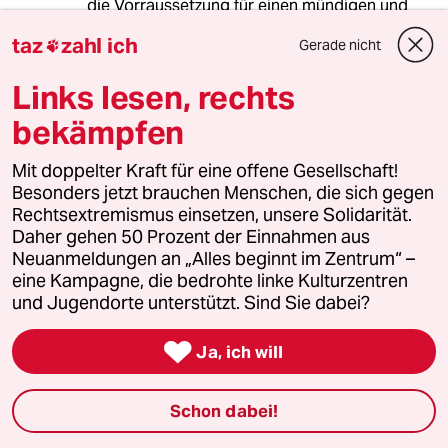
die Vorraussetzung für einen mündigen und
verantwortungsbewußt abstimmenden
taz
zahl ich
Gerade nicht

Souverän und somit für eine gesund
funktionierende Demokratie gegeben ist.
Links lesen, rechts
In Zeiten von Medien-Showdown- und
bekämpfen
Personenkult-Politik, wo es um "Gewinner mit
Killerinstinkten" statt Sachtdiskussionen geht,
Mit doppelter Kraft für eine offene Gesellschaft!
und anderer Stuss im Fokus liegt, rate ich
Besonders jetzt brauchen Menschen, die sich gegen
daher dringend von Volksentscheiden ab.
Rechtsextremismus einsetzen, unsere Solidarität.
Daher gehen 50 Prozent der Einnahmen aus
Neuanmeldungen an „Alles beginnt im Zentrum“ –
meistkommentiert
eine Kampagne, die bedrohte linke Kulturzentren
und Jugendorte unterstützt. Sind Sie dabei?
1
Krise der Demokratie

Ja, ich will
AfD-Wählen als Triebabfuhr
Schon dabei!
Streit um Rente mit 63