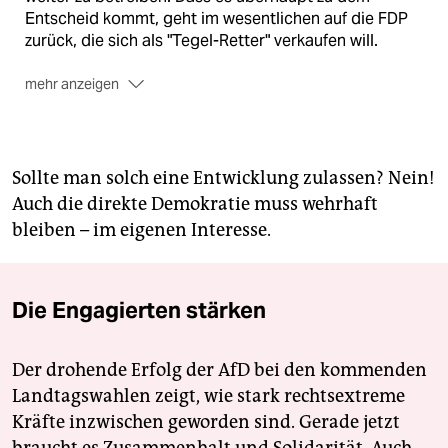
Entscheid kommt, geht im wesentlichen auf die FDP
zurück, die sich als "Tegel-Retter" verkaufen will.
mehr anzeigen
Laut Senat und vielen Rechtsgutachten ist ein
Weiterbetrieb von Tegel nach der – weiterhin nicht
absehbaren – Eröffnung des BER jedoch so gut wie
unmöglich. Der Senat hat deswegen auch
Sollte man solch eine Entwicklung zulassen? Nein!
angekündigt, selbst bei einer Niederlage Tegel zu
Auch die direkte Demokratie muss wehrhaft
schließen.
(taz)
bleiben – im eigenen Interesse.
Die Engagierten stärken
Der drohende Erfolg der AfD bei den kommenden
Landtagswahlen zeigt, wie stark rechtsextreme
Kräfte inzwischen geworden sind. Gerade jetzt