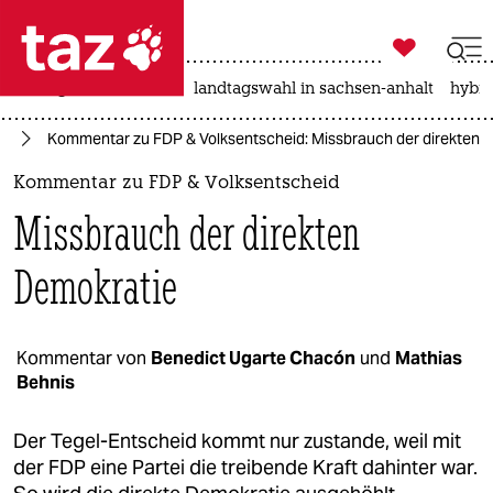

taz zahl ich
niedrigwasser
rente
landtagswahl in sachsen-anhalt
hybri

taz zahl ich
in
Kommentar zu FDP & Volksentscheid: Missbrauch der direkten 
taz zahl ich
Kommentar zu FDP & Volksentscheid
themen
Missbrauch der direkten
politik
Demokratie
öko
gesellschaft
Kommentar von
Benedict Ugarte Chacón
und
Mathias
Behnis​
kultur
Der Tegel-Entscheid kommt nur zustande, weil mit
sport
der FDP eine Partei die treibende Kraft dahinter war.