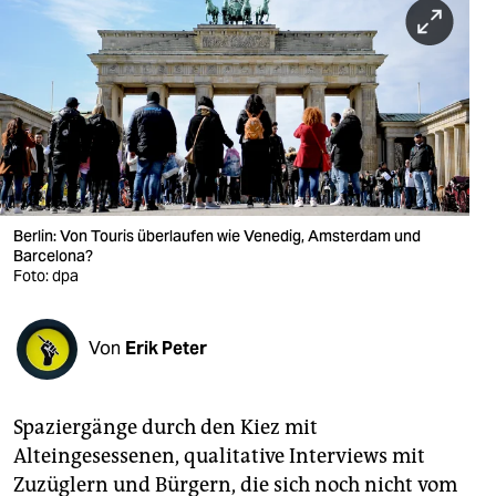
berlin
nord
wahrheit
verlag
verlag
Berlin: Von Touris überlaufen wie Venedig, Amsterdam und
veranstaltungen
Barcelona?
Foto: dpa
shop
fragen & hilfe
Von
Erik Peter
unterstützen
abo
Spaziergänge durch den Kiez mit
Alteingesessenen, qualitative Interviews mit
genossenschaft
Zuzüglern und Bürgern, die sich noch nicht vom