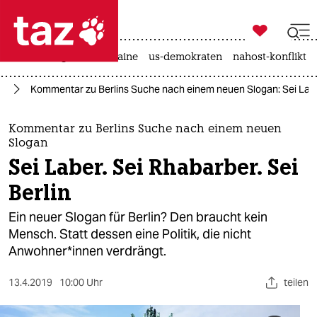

taz zahl ich
hitze
krieg in der ukraine
us-demokraten
nahost-konflikt

taz zahl ich
in
Kommentar zu Berlins Suche nach einem neuen Slogan: Sei Laber
taz zahl ich
themen
Kommentar zu Berlins Suche nach einem neuen
Slogan
politik
Sei Laber. Sei Rhabarber. Sei
Berlin
öko
Ein neuer Slogan für Berlin? Den braucht kein
gesellschaft
Mensch. Statt dessen eine Politik, die nicht
Anwohner*innen verdrängt.
kultur
13.4.2019
10:00 Uhr
teilen
sport