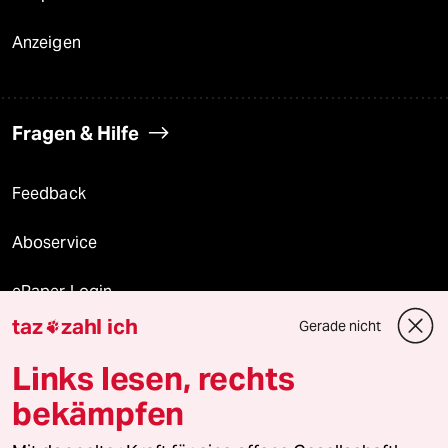
Anzeigen
Fragen & Hilfe
Feedback
Aboservice
ePaper Login
taz
zahl ich
Gerade nicht

Downloads für Abonnierende
Links lesen, rechts
bekämpfen
© 2026 taz Verlags und Vertriebs GmbH