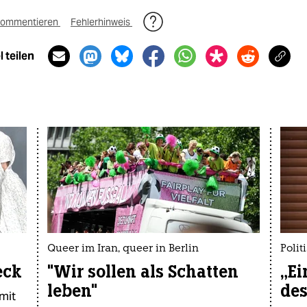
ommentieren
Fehlerhinweis
 teilen
Queer im Iran, queer in Berlin
Polit
eck
"Wir sollen als Schatten
„Ei
leben"
des
mit