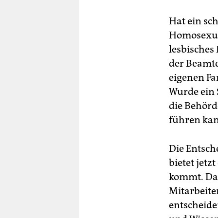
Hat ein sc
Homosexuali
lesbisches
der Beamte
eigenen Fa
Wurde ein 
die Behörd
führen kann
Die Entsch
bietet jet
kommt. Dam
Mitarbeite
entscheide