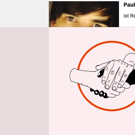
epaper login
Pau
ist R
Bild: privat
Viele Indiz
bezweifeln
sind. Denn
Diskrepanz