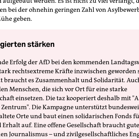
aufgebaut werden. Es ist nicht zu viel verlangt, d
en bei der ohnehin geringen Zahl von Asylbewer
Mühe geben.
gierten stärken
nde Erfolg der AfD bei den kommenden Landtags
 stark rechtsextreme Kräfte inzwischen geworden 
zt braucht es Zusammenhalt und Solidarität. Auc
en Menschen, die sich vor Ort für eine starke
schaft einsetzen. Die taz kooperiert deshalb mit "A
 Zentrum". Die Kampagne unterstützt bundesweit
altete Orte und baut einen solidarischen Fonds f
Erhalt auf. Eine offene Gesellschaft braucht gute
en Journalismus – und zivilgesellschaftliches E