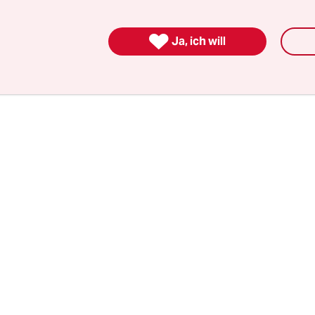
ität umgeht als noch vor 20 Jahren, ist in den 
hten des Landes eine homophobe Grundhaltung 

Ja, ich will
 verbreitet.