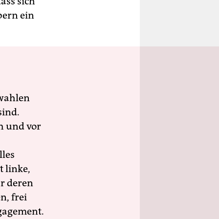
ass sich
bern ein
wahlen
sind.
h und vor
lles
 linke,
ür deren
n, frei
ngagement.