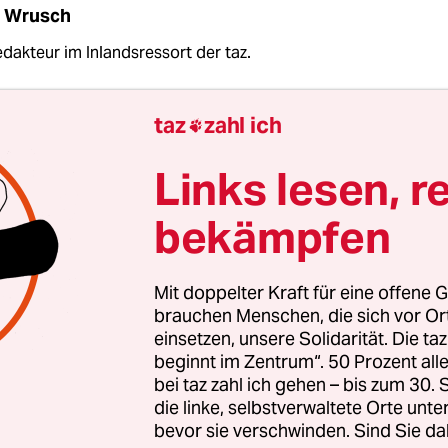
l Wrusch
edakteur im Inlandsressort der taz.
taz
zahl ich

Links lesen, r
bekämpfen
Mit doppelter Kraft für eine offene G
brauchen Menschen, die sich vor O
einsetzen, unsere Solidarität. Die ta
ien sprechen dafür, dass die Behörden jetzt noch 
beginnt im Zentrum“. 50 Prozent a
 werden, ob die Betroffenen tatsächlich lesbisch 
bei taz zahl ich gehen – bis zum 30
 zwischen Bürgern und Beamten besteht eine deu
die linke, selbstverwaltete Orte unte
bevor sie verschwinden. Sind Sie da
. Während die Gesellschaft heute deutlich entsp