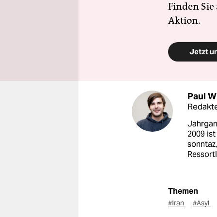
Finden Sie
Aktion.
Jetzt u
Paul W
Redakt
Jahrgang
2009 ist
sonntaz,
Ressortl
Themen
#Iran
#Asyl