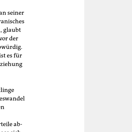
an seiner
iranisches
, glaubt
vor der
ubwürdig.
st es für
Beziehung
linge
nneswandel
en
teile ab-