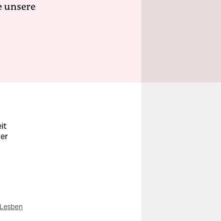
e unsere
it
der
Lesben