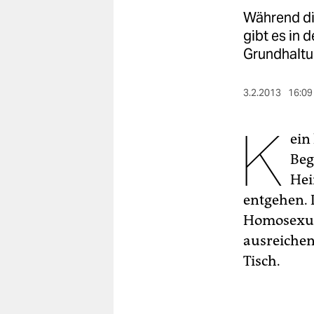
berlin
Während di
nord
gibt es in
Grundhaltu
wahrheit
verlag
3.2.2013
16:09
K
verlag
ein
veranstaltungen
Beg
shop
Hei
entgehen. D
fragen & hilfe
Homosexual
unterstützen
ausreichen
Tisch.
abo
genossenschaft