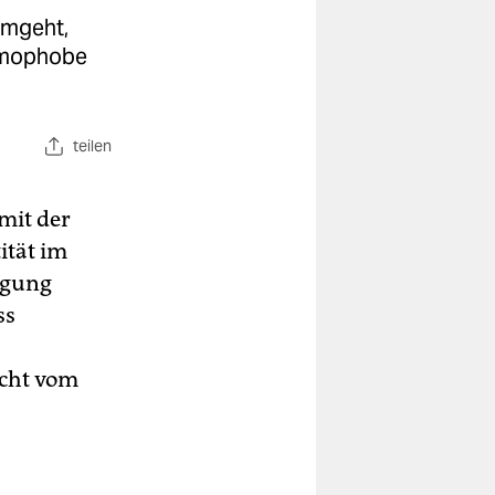
umgeht,
homophobe
teilen
mit der
ität im
lgung
ss
icht vom