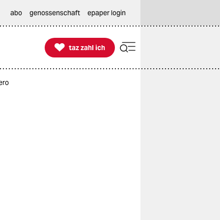
abo
genossenschaft
epaper login

taz zahl ich
taz zahl ich
ero