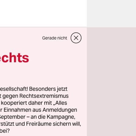
Gerade nicht
echts
esellschaft! Besonders jetzt
rt gegen Rechtsextremismus
z kooperiert daher mit „Alles
schärfer
ller Einnahmen aus Anmeldungen
oder schwul
. September – an die Kampagne,
tliche
rstützt und Freiräume sichern will,
bei?
annter mit