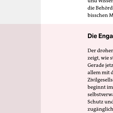
und Wissen 
die Behörd
bisschen 
Die Enga
Der drohe
zeigt, wie
Gerade jet
allem mit d
Zivilgesell
beginnt im
selbstverw
Schutz und 
zugänglich