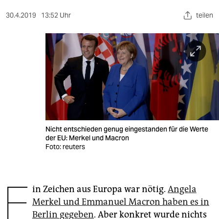
berlin
30.4.2019
13:52 Uhr
teilen
nord
wahrheit
verlag
verlag
veranstaltungen
shop
Nicht entschieden genug eingestanden für die Werte
der EU: Merkel und Macron
fragen & hilfe
Foto: reuters
unterstützen
E
abo
in Zeichen aus Europa war nötig.
Angela
Merkel und Emmanuel Macron haben es in
genossenschaft
Berlin gegeben
. Aber konkret wurde nichts