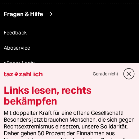
Fragen & Hilfe
Feedback
Aboservice
ePaper Login
taz
zahl ich
Gerade nicht

Downloads für Abonnierende
Links lesen, rechts
bekämpfen
© 2026 taz Verlags und Vertriebs GmbH
Mit doppelter Kraft für eine offene Gesellschaft!
Alle Rechte vorbehalten. Bei rechtlichen Fragen oder für Genehmigungen
wenden Sie sich bitte an
lizenzen@taz.de
Besonders jetzt brauchen Menschen, die sich gegen
Rechtsextremismus einsetzen, unsere Solidarität.
Daher gehen 50 Prozent der Einnahmen aus
Feedback
Redaktionsstatut
Kommune-Richtlinien
KI-