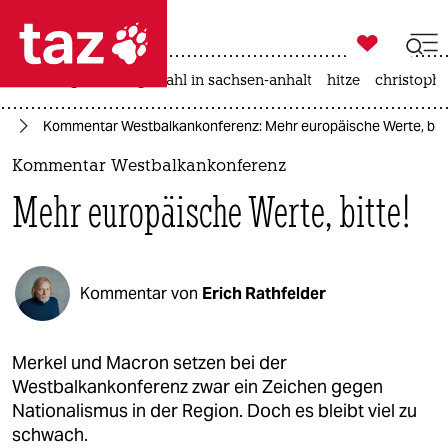

taz zahl ich
iran-krieg
landtagswahl in sachsen-anhalt
hitze
christophe

taz zahl ich
on
Kommentar Westbalkankonferenz: Mehr europäische Werte, bitt
taz zahl ich
Kommentar Westbalkankonferenz
themen
Mehr europäische Werte, bitte!
politik
öko
Kommentar von
Erich Rathfelder
gesellschaft
kultur
Merkel und Macron setzen bei der
Westbalkankonferenz zwar ein Zeichen gegen
sport
Nationalismus in der Region. Doch es bleibt viel zu
schwach.