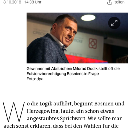
berlin
8.10.2018
14:38 Uhr
teilen
nord
wahrheit
verlag
verlag
veranstaltungen
Gewinner mit Abstrichen: Milorad Dodik stellt oft die
shop
Existenzberechtigung Bosniens in Frage
Foto: dpa
fragen & hilfe
unterstützen
W
o die Logik aufhört, beginnt Bosnien und
abo
Herzegowina, lautet ein schon etwas
genossenschaft
angestaubtes Sprichwort. Wie sollte man
auch sonst erklären, dass
bei den Wahlen für die