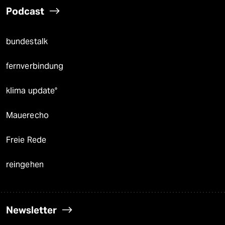
Podcast
bundestalk
fernverbindung
klima update°
Mauerecho
Freie Rede
reingehen
Newsletter