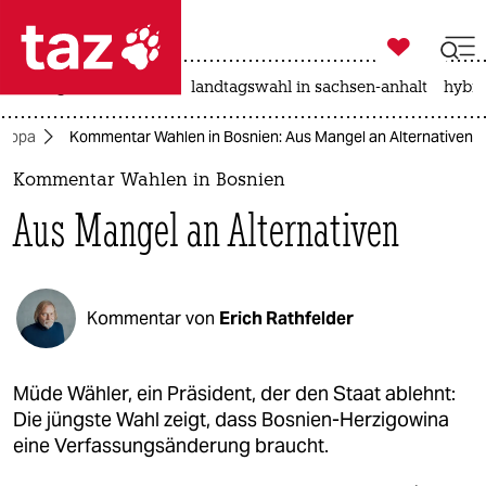

taz zahl ich
niedrigwasser
rente
landtagswahl in sachsen-anhalt
hybri

taz zahl ich
uropa
Kommentar Wahlen in Bosnien: Aus Mangel an Alternativen
taz zahl ich
Kommentar Wahlen in Bosnien
themen
Aus Mangel an Alternativen
politik
öko
Kommentar von
Erich Rathfelder
gesellschaft
kultur
Müde Wähler, ein Präsident, der den Staat ablehnt:
Die jüngste Wahl zeigt, dass Bosnien-Herzigowina
sport
eine Verfassungsänderung braucht.