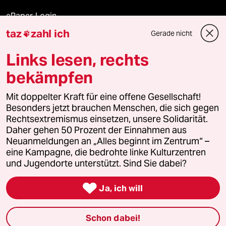
ePaper Login
taz
zahl ich
Gerade nicht

Downloads für Abonnierende
Links lesen, rechts
bekämpfen
© 2026 taz Verlags und Vertriebs GmbH
Alle Rechte vorbehalten. Bei rechtlichen Fragen oder für Genehmigungen
Mit doppelter Kraft für eine offene Gesellschaft!
wenden Sie sich bitte an
lizenzen@taz.de
Besonders jetzt brauchen Menschen, die sich gegen
Rechtsextremismus einsetzen, unsere Solidarität.
Daher gehen 50 Prozent der Einnahmen aus
Feedback
Redaktionsstatut
Kommune-Richtlinien
KI-
Neuanmeldungen an „Alles beginnt im Zentrum“ –
eine Kampagne, die bedrohte linke Kulturzentren
Leitlinie
Informant
Datenschutz
Impressum
AGB
und Jugendorte unterstützt. Sind Sie dabei?
Seitenwende
Einwilligungen widerrufen (Ads)

Ja, ich will
Schon dabei!