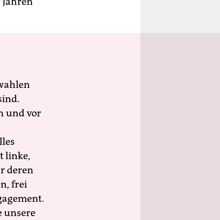
r Jahren
wahlen
sind.
h und vor
lles
 linke,
ür deren
n, frei
ngagement.
e unsere