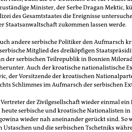
 zuständige Minister, der Serbe Dragan Mektic, k
olizei des Gesamtstaates die Ereignisse untersuch
er Staatsanwaltschaft zukommen lassen werde.
ch andere serbische Politiker den Aufmarsch kri
 serbische Mitglied des dreiköpfigen Staatspräsid
n der serbischen Teilrepublik in Bosnien Milorad
 herunter. Auch der kroatische nationalistische E
ic, der Vorsitzende der kroatischen Nationalpart
ichts Schlimmes im Aufmarsch der serbischen Ex
r Vertreter der Zivilgesellschaft wieder einmal ein
s heute serbische und kroatische Nationalisten in
owina wieder nah aneinander gerückt sind. So w
n Ustaschen und die serbischen Tschetniks währ