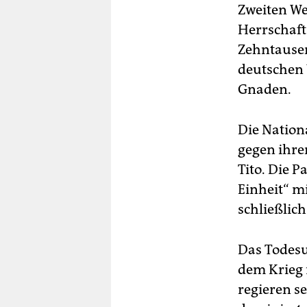
Zweiten We
Herrschaft
Zehntausen
deutschen 
Gnaden.
Die Nation
gegen ihre
Tito. Die P
Einheit“ m
schließlich
Das Todesu
dem Krieg 
regieren s