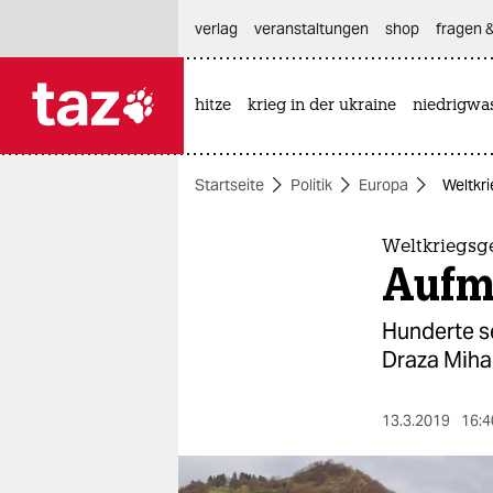
hautnavigation anspringen
hauptinhalt anspringen
footer anspringen
verlag
veranstaltungen
shop
fragen &
hitze
krieg in der ukraine
niedrigwa

taz zahl ich
taz zahl ich
Startseite
Politik
Europa
Weltkr
themen
politik
Weltkriegsg
Aufm
öko
Hunderte s
gesellschaft
Draza Mihai
kultur
13.3.2019
16:4
sport