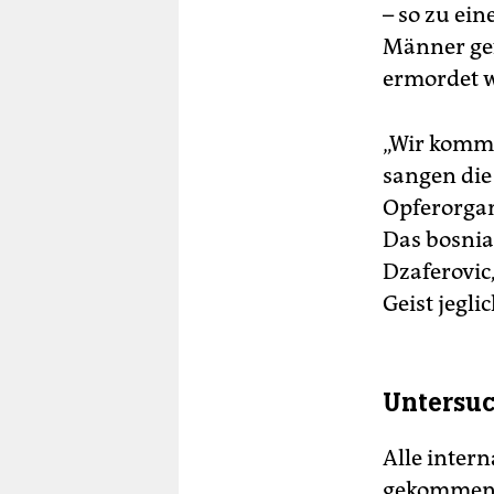
– so zu ei
Männer gef
ermordet w
„Wir komme
sangen di
Opferorgani
Das bosnia
Dzaferovic,
Geist jegl
Untersu
Alle inter
gekommenen