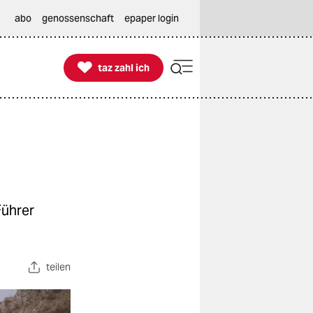
abo
genossenschaft
epaper login

taz zahl ich
taz zahl ich
Führer
teilen