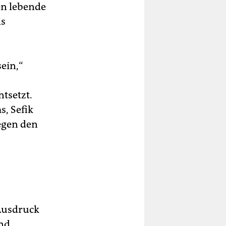
en lebende
ls
ein,“
ntsetzt.
s, Sefik
gegen den
 Ausdruck
und