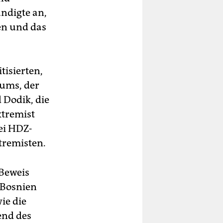
ündigte an,
en und das
tisierten,
iums, der
 Dodik, die
xtremist
ei HDZ-
tremisten.
 Beweis
 Bosnien
ie die
end des