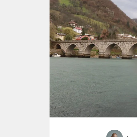
berlin
nord
wahrheit
verlag
verlag
veranstaltungen
shop
fragen & hilfe
unterstützen
abo
genossenschaft