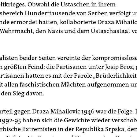
ltkrieges. Obwohl die Ustaschen in ihrem
sbereich Hunderttausende von Serben verfolgt 
de ermordet hatten, kollaborierte Draza Mihailo
Wehrmacht, den Nazis und dem Ustaschastaat vo
alisten beider Seiten vereinte der kompromisslo
n größten Feind: die Partisanen unter Josip Broz,
artisanen hatten es mit der Parole „Brüderlichkei
it allen faschistischen Mächten aufgenommen u
 den Sieg davon.
rteil gegen Draza Mihailovic 1946 war die Folge. 
1992-95 haben sich die Gewichte wieder verschob
erbische Extremisten in der Republika Srpska, de