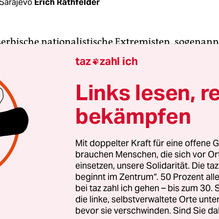
Sarajevo
Erich Rathfelder
erbische nationalistische Extremisten, sogenann
, haben am vergangenen Wochenende in Visegrad
taz
zahl ich

 Stadt an der Grenze zu Serbien, ihres Führers i
 Draza Mihailovic, gedacht. Er wurde1946 von ein
Links lesen, r
 zum Tode verurteilt.
bekämpfen
amten Region tobt seitdem eine heftige Debatte. V
sniakische Bevölkerung stellt dieser Aufmarsch ei
Mit doppelter Kraft für eine offene G
brauchen Menschen, die sich vor O
Provokation dar. Denn in Visegrad und dem ge
einsetzen, unsere Solidarität. Die ta
egingen die Tschetniks 1943 schwere Verbrechen.
beginnt im Zentrum“. 50 Prozent a
hen wurden unter dem Oberkommandierenden 
bei taz zahl ich gehen – bis zum 30
 ermordet.
die linke, selbstverwaltete Orte unte
bevor sie verschwinden. Sind Sie da