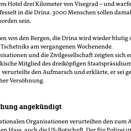
nem Hotel drei Kilometer von Visegrad – und warf
esselt in die Drina. 3000 Menschen sollen dama
orden sein.
n von den Bergen, die Drina wird wieder blutig s
e Tschetniks am vergangenen Wochenende.
sationen und die Zivilgesellschaft zeigten sich e
kische Mitglied des dreiköpfigen Staatspräsidium
 verurteilte den Aufmarsch und erklärte, er sei 
icher Versöhnung.
chung angekündigt
nationalen Organisationen verurteilten den zum
 Hass, auch die US-Botschaft. Der für Polizei 