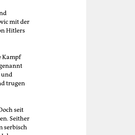
und
vic mit der
n Hitlers
se Kampf
 genannt
t und
nd trugen
Doch seit
en. Seither
m serbisch