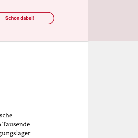
Schon dabei!
ische
en Tausende
igungslager