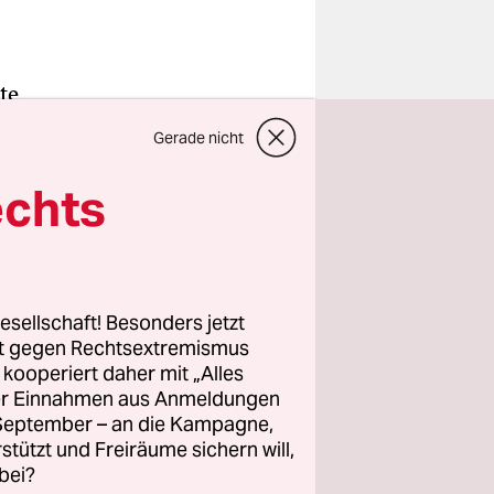
te
, einer
Gerade nicht
m Zweiten
em Gericht
echts
or allem
ne
esellschaft! Besonders jetzt
rt gegen Rechtsextremismus
samten
z kooperiert daher mit „Alles
 Tausende
ller Einnahmen aus Anmeldungen
Draza
. September – an die Kampagne,
rstützt und Freiräume sichern will,
bei?