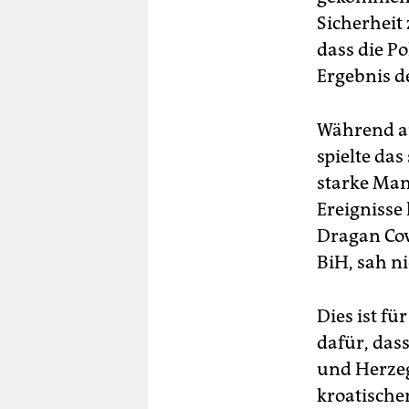
Sicherheit
dass die P
Ergebnis d
Während au
spielte das
starke Man
Ereignisse
Dragan Cov
BiH, sah n
Dies ist fü
dafür, das
und Herzeg
kroatische