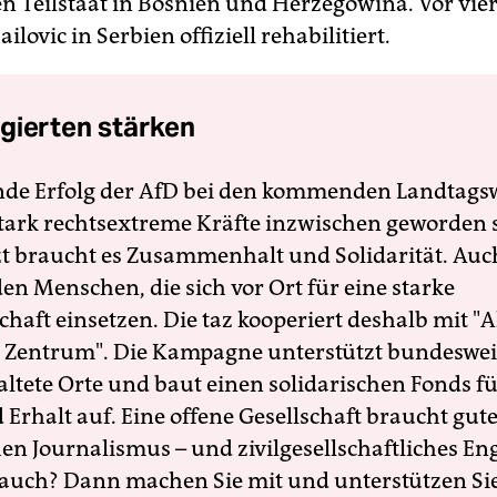
n Teilstaat in Bosnien und Herzegowina. Vor vie
lovic in Serbien offiziell rehabilitiert.
gierten stärken
nde Erfolg der AfD bei den kommenden Landtags
 stark rechtsextreme Kräfte inzwischen geworden 
zt braucht es Zusammenhalt und Solidarität. Auc
en Menschen, die sich vor Ort für eine starke
schaft einsetzen. Die taz kooperiert deshalb mit "A
 Zentrum". Die Kampagne unterstützt bundesweit
altete Orte und baut einen solidarischen Fonds f
Erhalt auf. Eine offene Gesellschaft braucht gute
en Journalismus – und zivilgesellschaftliches E
 auch? Dann machen Sie mit und unterstützen Si