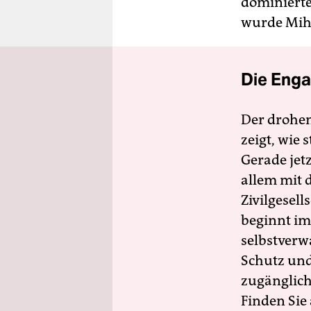
dominierte
wurde Mihai
Die Enga
Der drohe
zeigt, wie
Gerade jet
allem mit d
Zivilgesell
beginnt im
selbstverw
Schutz und 
zugänglich
Finden Sie