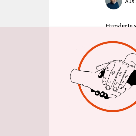
Aus 
epaper login
Hunderte s
Tschetniks
bosnischen
Weltkrieg,
in Sarajevo
In der ges
für die bo
ungeheure 
Drinatal b
von Mensc
Mihailovic