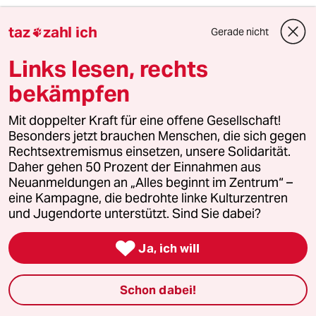
5
Unfall von CDU-Abgeordnetem
taz
zahl ich
Gerade nicht

Thomas Bareiß crasht bei voller
Dröhnung
Links lesen, rechts
bekämpfen
6
Über die geschlechtergerechte Stadt
Mit doppelter Kraft für eine offene Gesellschaft!
„Die Stadt ist gemacht für den weißen
Besonders jetzt brauchen Menschen, die sich gegen
Mann in einem Auto“
Rechtsextremismus einsetzen, unsere Solidarität.
Daher gehen 50 Prozent der Einnahmen aus
Neuanmeldungen an „Alles beginnt im Zentrum“ –
taz
eine Kampagne, die bedrohte linke Kulturzentren

und Jugendorte unterstützt. Sind Sie dabei?
Folgen Sie uns

Ja, ich will
Schon dabei!
Ressorts