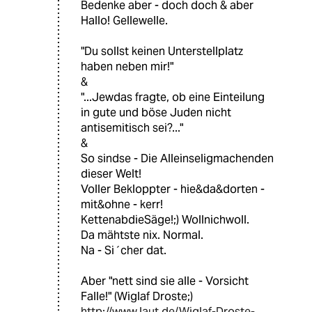
Bedenke aber - doch doch & aber
Hallo! Gellewelle.
"Du sollst keinen Unterstellplatz
haben neben mir!"
&
"...Jewdas fragte, ob eine Einteilung
in gute und böse Juden nicht
antisemitisch sei?..."
&
So sindse - Die Alleinseligmachenden
dieser Welt!
Voller Bekloppter - hie&da&dorten -
mit&ohne - kerr!
KettenabdieSäge!;) Wollnichwoll.
Da mähtste nix. Normal.
Na - Si´cher dat.
Aber "nett sind sie alle - Vorsicht
Falle!" (Wiglaf Droste;)
http://www.laut.de/Wiglaf-Droste-