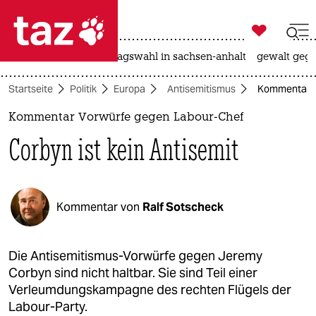

taz zahl ich
nahost-konflikt
landtagswahl in sachsen-anhalt
gewalt gege

taz zahl ich
Startseite
Politik
Europa
Antisemitismus
Kommentar Vo
taz zahl ich
Kommentar Vorwürfe gegen Labour-Chef
themen
Corbyn ist kein Antisemit
politik
öko
Kommentar von
Ralf Sotscheck
gesellschaft
kultur
Die Antisemitismus-Vorwürfe gegen Jeremy
Corbyn sind nicht haltbar. Sie sind Teil einer
sport
Verleumdungskampagne des rechten Flügels der
Labour-Party.