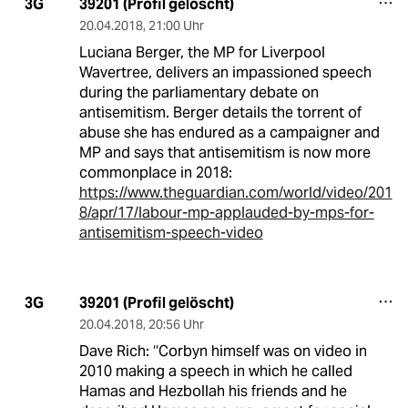
39201 (Profil gelöscht)
3G
20.04.2018
,
21:00 Uhr
Luciana Berger, the MP for Liverpool
Wavertree, delivers an impassioned speech
during the parliamentary debate on
antisemitism. Berger details the torrent of
abuse she has endured as a campaigner and
MP and says that antisemitism is now more
commonplace in 2018:
https://www.theguardian.com/world/video/201
8/apr/17/labour-mp-applauded-by-mps-for-
antisemitism-speech-video
39201 (Profil gelöscht)
3G
20.04.2018
,
20:56 Uhr
Dave Rich: ‘‘Corbyn himself was on video in
2010 making a speech in which he called
Hamas and Hezbollah his friends and he