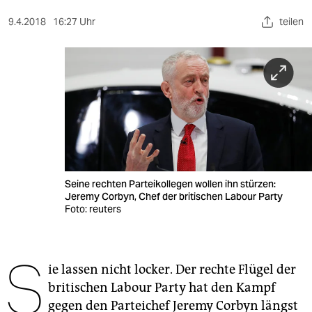
berlin
9.4.2018
16:27 Uhr
teilen
nord
wahrheit
verlag
verlag
veranstaltungen
shop
Seine rechten Parteikollegen wollen ihn stürzen:
Jeremy Corbyn, Chef der britischen Labour Party
fragen & hilfe
Foto: reuters
unterstützen
S
abo
ie lassen nicht locker. Der rechte Flügel der
britischen Labour Party hat den Kampf
genossenschaft
gegen den Parteichef Jeremy Corbyn längst